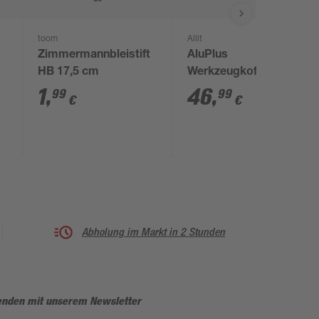
toom
Allit
Zimmermannbleistift
AluPlus
HB 17,5 cm
Werkzeugkoffer 'Tool
L 44-1' silber 44,5 x
1
,
46
,
99
99
€
€
35,5 x 14,5 cm
Abholung im Markt in 2 Stunden
enden mit unserem Newsletter