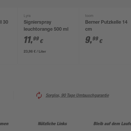
Lyra
toom
l 30
Signierspray
Berner Putzkelle 14
leuchtorange 500 ml
cm
11
,
9
,
99
99
€
€
23,98 € / Liter
Sorglos, 90 Tage Umtauschgarantie
hmen
Nützliche Links
Bleib auf dem Lauf