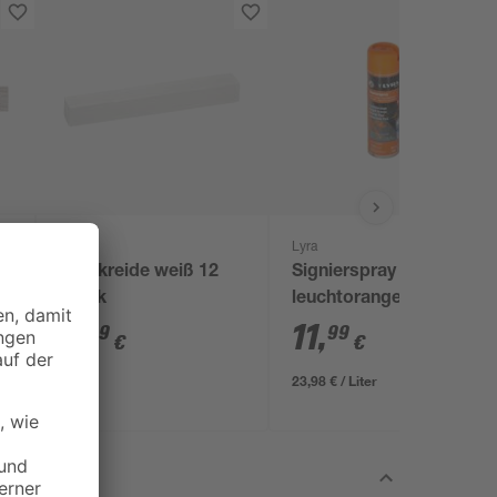
toom
Lyra
Tafelkreide weiß 12
Signierspray
Stück
leuchtorange 500 ml
4
,
11
,
99
99
€
€
23,98 € / Liter