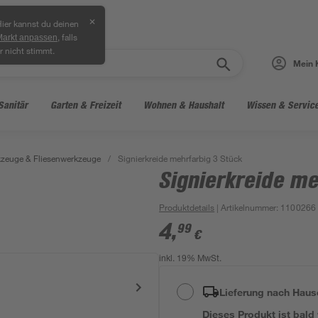
✕
ier kannst du deinen
, falls
Markt anpassen
r nicht stimmt.
Mein 
Sanitär
Garten & Freizeit
Wohnen & Haushalt
Wissen & Servic
zeuge & Fliesenwerkzeuge
/
Signierkreide mehrfarbig 3 Stück
Signierkreide me
Produktdetails
| Artikelnummer
:
1100266
4
,
99
€
inkl. 19% MwSt.
Lieferung nach Haus
Dieses Produkt ist bald