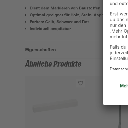
Dient dem Markieren von Baustoffen
Optimal geeignet für Holz, Stein, Asphalt und Meta
Farben: Gelb, Schwarz und Rot
Individuell anspitzbar
Eigenschaften
Ähnliche Produkte