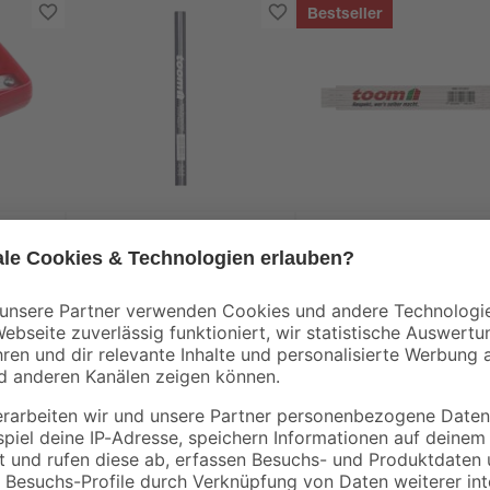
Bestseller
toom
toom
 rot
Zimmermannbleistift
Zollstock Holz 2 m
HB 17,5 cm
1
,
4
,
99
29
€
€