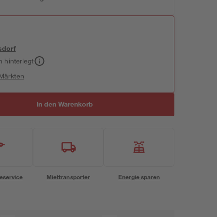
sdorf
h hinterlegt
 Märkten
In den Warenkorb
eservice
Miettransporter
Energie sparen