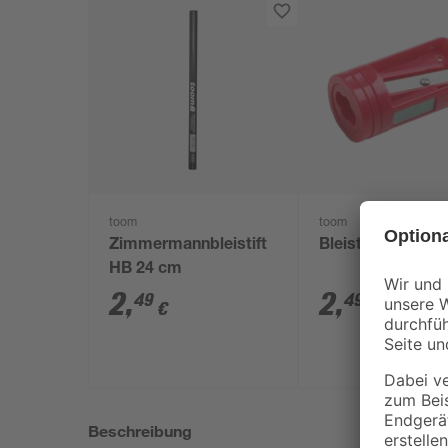
toom
toom
Zimmermannbleistift
Bleistiftanspitzer
HB 24 cm
2
,
2
,
49
49
€
€
Beschreibung