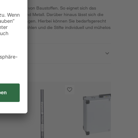
dem Markieren von Baustoffen. So eignet sich das
ein, Asphalt und Metall. Darüber hinaus lässt sich die
extilien auftragen. Hierbei können Sie bedarfsgerecht
 und Rot wählen und die Stifte individuell und mühelos