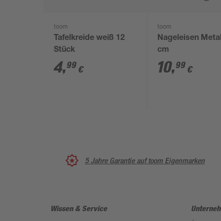
toom
toom
Tafelkreide weiß 12
Nageleisen Metal
Stück
cm
4
,
10
,
99
99
€
€
5 Jahre Garantie auf toom Eigenmarken
Wissen & Service
Unterne