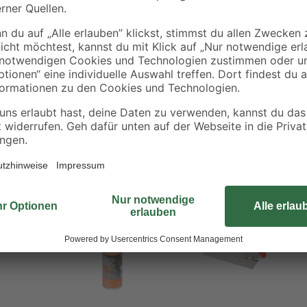
Die Signierkreide von toom dient 
Produkt besonders gut für Holz, St
ll
Farbe auch auf Pappe, Leder und T
zwischen den Farben Gelb, Schwarz
anspitzen.