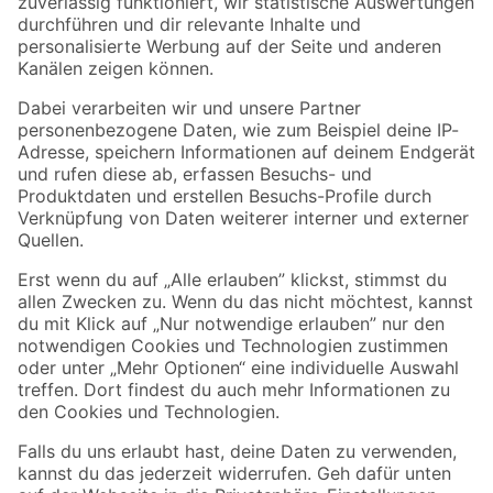
Zur Newsletter Anmeldung
Folge uns
Zahlungsarten
Versandarten
Sicher einkaufen
Jetzt die toom-App herunterladen
Alle Preisangaben in EUR inkl. gesetzl. MwSt.. Die dargestellten Angebote sind unter