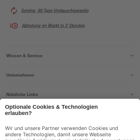
Sorglos, 90 Tage Umtauschgarantie
Abholung im Markt in 2 Stunden
Wissen & Service
Unternehmen
Nützliche Links
Bleib auf dem Laufenden mit unserem Newsletter
Der toom Newsletter: Keine Angebote und Aktionen mehr verpassen!