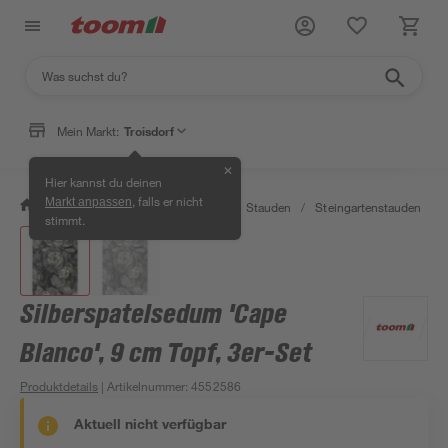
Mein Markt:
Troisdorf
✕
Hier kannst du deinen
, falls er nicht
Markt anpassen
/
Garten & Freizeit
/
Pflanzen
/
Stauden
/
Steingartenstauden
/
stimmt.
Silberspatelsedum 'Cape
Blanco', 9 cm Topf, 3er-Set
Produktdetails
| Artikelnummer
:
4552586
Aktuell nicht verfügbar