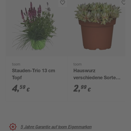
toom
toom
Stauden-Trio 13 cm
Hauswurz
Topf
verschiedene Sorten
10,5 cm Topf
4
,
2
,
59
99
€
€
5 Jahre Garantie auf toom Eigenmarken