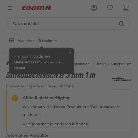
Mein Markt:
Troisdorf
✕
Hier kannst du deinen
, falls er nicht
Markt anpassen
/
Bauen & Renovieren
/
Elektroinstallation
/
Kabel & Kabelschutz
/
stimmt.
Silikonschlauch Ø 3 mm 1 m
Produktdetails
| Artikelnummer
:
9070919
Aktuell nicht verfügbar
Wir können dir dieses Produkt zur Zeit leider nicht
anbieten.
Verfügbarkeit in anderen Märkten
Alternative Produkte