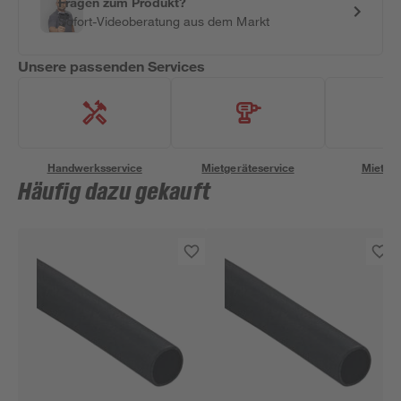
Fragen zum Produkt?
Sofort-Videoberatung aus dem Markt
Unsere passenden Services
Handwerksservice
Mietgeräteservice
Miettra
Häufig dazu gekauft