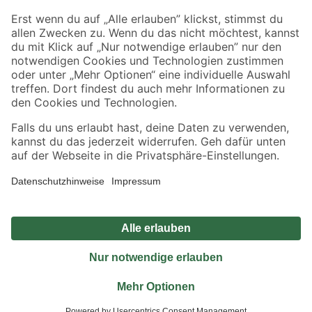
Sicher einkaufen
Jetzt die toom-App herunterladen
Alle Preisangaben in EUR inkl. gesetzl. MwSt.. Die dargestellten Angebote sind unter
Umständen nicht in allen Märkten verfügbar. Die angegebenen Verfügbarkeiten beziehen
sich auf den unter "Mein Markt" ausgewählten toom Baumarkt. Alle Angebote und
Produkte nur solange der Vorrat reicht.
*Paketversand ab 59 € versandkostenfrei, gilt nicht für Artikel mit Speditionsversand, hier
fallen zusätzliche Versandkosten an.
Datenschutz
Privatsphäre
Impressum
AGB
Nutzungsbedingungen
Widerrufsrecht
Vertrag widerrufen
Barrierefreiheit
© 2026 toom Baumarkt GmbH