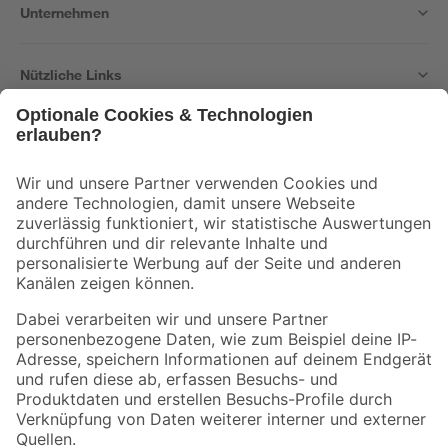
Unternehmen
Nützliche Links
Bleib auf dem Laufenden mit unserem Newsletter
Der toom Newsletter: Keine Angebote und Aktionen mehr verpassen!
Zur Newsletter Anmeldung
Folge uns
Zahlungsarten
Versandarten