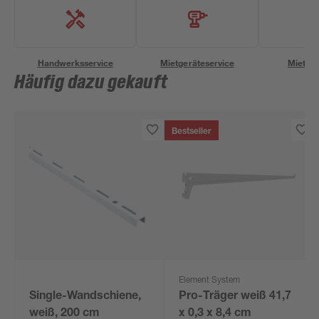
Handwerksservice
Mietgeräteservice
Miettra
Häufig dazu gekauft
Bestseller
Element System
Single-Wandschiene,
Pro-Träger weiß 41,7
weiß, 200 cm
x 0,3 x 8,4 cm