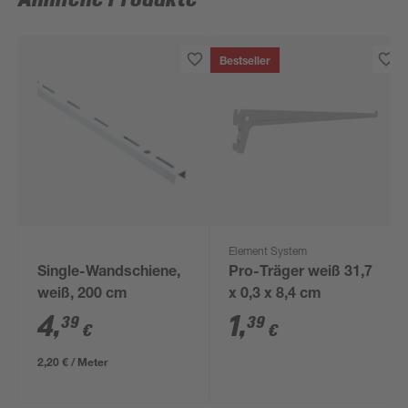
Bestseller
Element System
Single-Wandschiene,
Pro-Träger weiß 31,7
weiß, 200 cm
x 0,3 x 8,4 cm
4
,
1
,
39
39
€
€
2,20 € / Meter