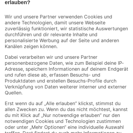
Bleib auf dem Laufenden mit unserem Newsletter
Der toom Newsletter: Keine Angebote und Aktionen mehr verpassen!
Zur Newsletter Anmeldung
Folge uns
Zahlungsarten
Versandarten
Sicher einkaufen
Jetzt die toom-App herunterladen