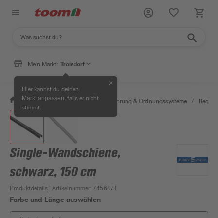
Mein Markt:
Troisdorf
✕
Hier kannst du deinen
, falls er nicht
Markt anpassen
/
Wohnen & Haushalt
/
Aufbewahrung & Ordnungssysteme
/
Regale
stimmt.
Single-Wandschiene,
schwarz, 150 cm
Produktdetails
| Artikelnummer
:
7456471
Farbe und Länge auswählen