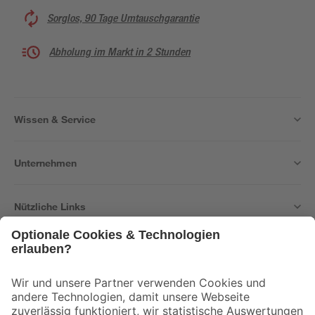
Sorglos, 90 Tage Umtauschgarantie
Abholung im Markt in 2 Stunden
Wissen & Service
Unternehmen
Nützliche Links
Bleib auf dem Laufenden mit unserem Newsletter
Der toom Newsletter: Keine Angebote und Aktionen mehr verpassen!
Zur Newsletter Anmeldung