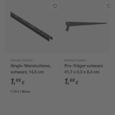
Element System
Element System
Single-Wandschiene,
Pro-Träger schwarz
schwarz, 14,5 cm
41,7 x 0,3 x 8,4 cm
1
,
1
,
09
69
€
€
7,79 € / Meter