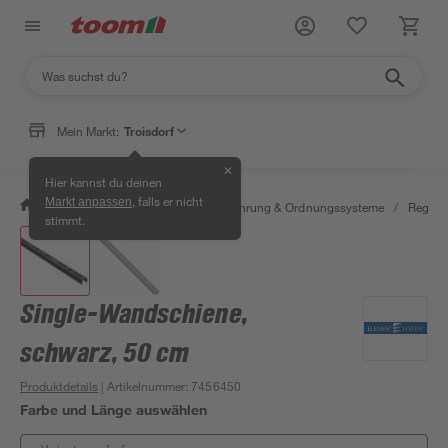
Mein Markt:
Troisdorf
✕
Hier kannst du deinen
, falls er nicht
Markt anpassen
/
Wohnen & Haushalt
/
Aufbewahrung & Ordnungssysteme
/
Regale
stimmt.
Single-Wandschiene,
schwarz, 50 cm
Produktdetails
| Artikelnummer
:
7456450
Farbe und Länge auswählen