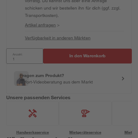
vorrätig. Du kannst uns aber eine Anfrage
schicken und wir bestellen ihn für dich (ggf. zzgl.
Transportkosten).
Artikel anfragen
>
Verfügbarkeit in anderen Märkten
Anzahl:
In den Warenkorb
Fragen zum Produkt?
Sofort-Videoberatung aus dem Markt
Unsere passenden Services
Handwerksservice
Mietgeräteservice
Miettra