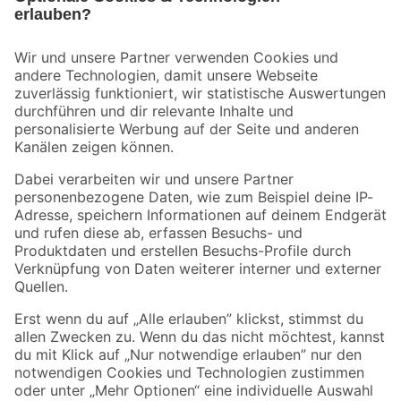
Bleib auf dem Laufenden mit unserem Newsletter
Der toom Newsletter: Keine Angebote und Aktionen mehr verpassen!
Zur Newsletter Anmeldung
Folge uns
Zahlungsarten
Versandarten
Sicher einkaufen
Jetzt die toom-App herunterladen