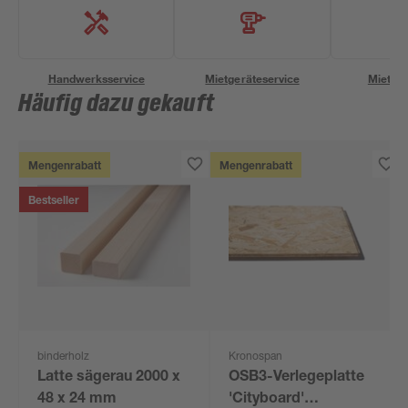
Handwerksservice
Mietgeräteservice
Miettra
Häufig dazu gekauft
Mengenrabatt
Mengenrabatt
Bestseller
binderholz
Kronospan
Latte sägerau 2000 x
OSB3-Verlegeplatte
48 x 24 mm
'Cityboard'