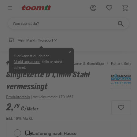
Mein Markt:
Troisdorf
✕
Hier kannst du deinen
, falls er nicht
Markt anpassen
/
Werkstatt & Maschinen
/
Eisenwaren & Beschläge
/
Ketten, Seile & 
stimmt.
Singlekette Ø 1,1mm Stahl
vermessingt
Produktdetails
| Artikelnummer
:
1701667
2
,
79
€
/ Meter
inkl. 19% MwSt.
Lieferung nach Hause