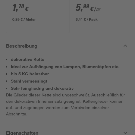
ungeschliffen 1690 x
1
,
5
,
78
99
€
€
/ m²
634 x 12 mm
0,89 € / Meter
6,41 € / Pack
Beschreibung
dekorative Kette
Ideal zur Aufhängung von Lampen, Blumentöpfen etc.
bis 5 KG belastbar
Stahl vermessingt
Sehr feingliedrig und dekorativ
Die Glieder dieser Kette sind ungeschweißt. Ausschließlich für
den dekorativen Inneneinsatz geeignet. Kettenglieder können
auf- und zugebogen werden zum Verbinden einzelner
Abschnitte.
Eigenschaften