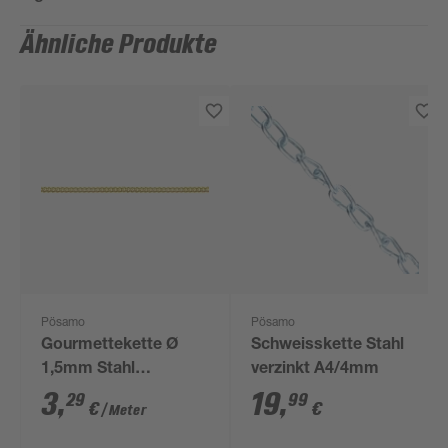
Ähnliche Produkte
Pösamo
Pösamo
Gourmettekette Ø
Schweisskette Stahl
1,5mm Stahl
verzinkt A4/4mm
vermessingt
3
,
19
,
29
99
€
€
/ Meter