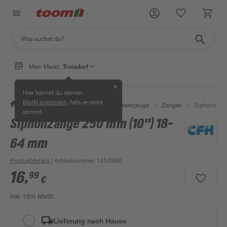
Mein Markt:
Troisdorf
✕
Hier kannst du deinen
, falls er nicht
Markt anpassen
/
Werkstatt & Maschinen
/
Handwerkzeuge
/
Zangen
/
Siphonzang
stimmt.
Siphonzange 250 mm (10") 18-
64 mm
Produktdetails
| Artikelnummer
:
1250892
16
,
99
€
inkl. 19% MwSt.
Lieferung nach Hause