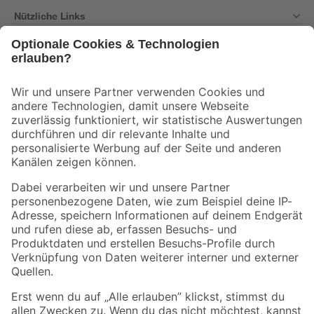
Nützliche Links
Bleib auf dem Laufenden mit unserem Newsletter
Der toom Newsletter: Keine Angebote und Aktionen mehr verpassen!
Zur Newsletter Anmeldung
Folge uns
Zahlungsarten
Versandarten
Sicher einkaufen