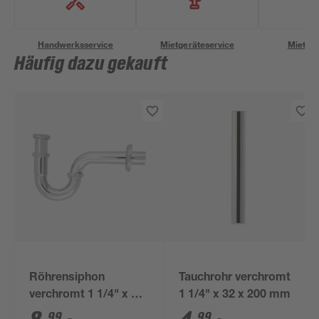
Handwerksservice
Mietgeräteservice
Miettra
Häufig dazu gekauft
Röhrensiphon
Tauchrohr verchromt
verchromt 1 1/4" x 32
1 1/4" x 32 x 200 mm
mm
99
99