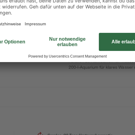
1,18 € / Kilogramm
0,69 € / Kilogramm
Der biologische Filtermedium Sipor
große Oberfläche zur Ansiedlung.
kterien
Abfällen zu Nährstoffen für Wasse
200-l-Aquarium für klares Wasser 