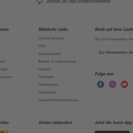
Sorglos, 90 Tage Umtauschgarantie
hmen
Nützliche Links
Bleib auf dem Lauf
Leichte Sprache
Der toom Newsletter: K
Hilfe
Zur Newsletter 
Zahlungsarten
eit
Bestell- & Lieferservices
ungen
Versand
Folge uns
Programm
Rückgabe
Vorteilskarte
Gutscheine
Verkaufsoffene Sonntage
rten
Sicher einkaufen
Jetzt die toom-App