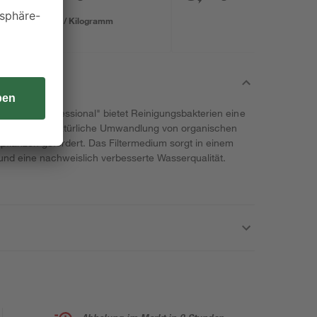
0,48 € / Kilogramm
ax mini "Professional" bietet Reinigungsbakterien eine
 So wird die natürliche Umwandlung von organischen
rpflanzen gefördert. Das Filtermedium sorgt in einem
und eine nachweislich verbesserte Wasserqualität.