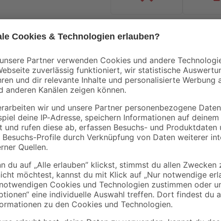
Handwerksservice
Mietgerät
Bestseller
Mengenrabatt
Bestseller
Knauf
B1
 165
Flexkleber 22 kg
Fliesenkleber flexibe
25 kg
25
,
17
,
99
29
€
€