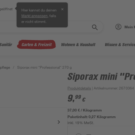
geöffnet
✕
Hier kannst du deinen
, falls
Markt anpassen
er nicht stimmt.
Mein 
Sanitär
Garten & Freizeit
Wohnen & Haushalt
Wissen & Servic
pflege
/
Siporax mini "Professional" 270 g
Siporax mini "Pr
Produktdetails
| Artikelnummer
:
2670364
9
,
99
€
37,00 € / Kilogramm
Paketinhalt:
0,27 Kilogramm
inkl. 19% MwSt.