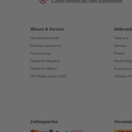
5 Jahre Garantie auf toom Eigenmarken
Wissen & Service
Unterne
Handwerksservice
Über uns
Entsorgungsservice
Karriere
Finanzierung
Presse
Übersicht Ratgeber
Nachhaltigk
Übersicht Märkte
Auszeichn
DIY-Städte-Index 2026
Affiliate-
Zahlungsarten
Versanda