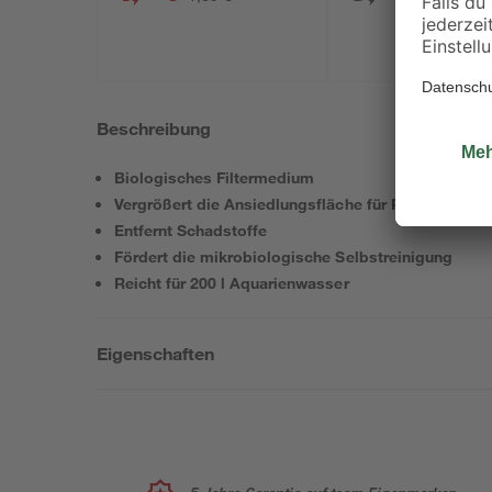
Beschreibung
Biologisches Filtermedium
Vergrößert die Ansiedlungsfläche für Reinigungsba
Entfernt Schadstoffe
Fördert die mikrobiologische Selbstreinigung
Reicht für 200 l Aquarienwasser
Eigenschaften