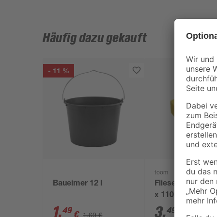
Häufig dazu gekauft
- 11 %
toom
Baueimer 12 l
Fliesenschwamm
x 110 x 65 mm
1
,
3
,
49
49
€
€
1,69 €