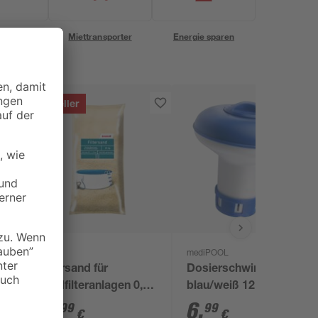
eservice
Miettransporter
Energie sparen
Bestseller
toom
mediPOOL
l
Filtersand für
Dosierschwimmer
Sandfilteranlagen 0,7-
blau/weiß 12 x 12 cm,
1,2 mm 25 kg
für 20 g Tabs
11
,
6
,
99
99
€
€