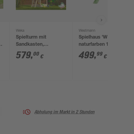
Weka
Westmann
Spielturm mit
Spielhaus 'Wildnis'
en
Sandkasten,
naturfarben 167 x 205
naturfarben, 150 x 331
x 220 cm
579
,
499
,
00
99
€
€
x 165 cm
Abholung im Markt in 2 Stunden