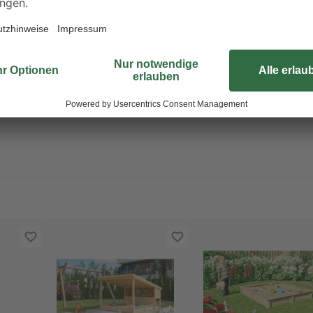
den Hausgebrauch bestimmt. Mit 
einem spannenden Schiff, das die 
Platz für Spielsachen und lassen s
einfach und sicher montieren. Bit
empfohlene Alter für die Nutzung