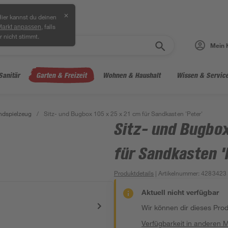
✕
ier kannst du deinen
, falls
Markt anpassen
r nicht stimmt.
Mein 
Sanitär
Garten & Freizeit
Wohnen & Haushalt
Wissen & Servic
ndspielzeug
/
Sitz- und Bugbox 105 x 25 x 21 cm für Sandkasten 'Peter'
Sitz- und Bugbox
für Sandkasten '
Produktdetails
| Artikelnummer
:
4283423
Aktuell nicht verfügbar
Wir können dir dieses Produ
Verfügbarkeit in anderen 