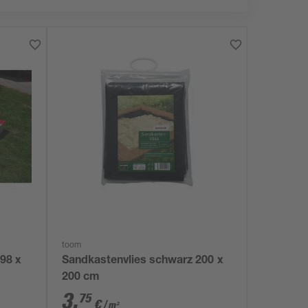
toom
 98 x
Sandkastenvlies schwarz 200 x
200 cm
3
,
75
€
/ m²