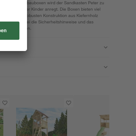
den beiden Anbauboxen wird der Sandkasten Peter zu
Fantasie deiner Kinder anregt. Die Boxen bieten viel
ich dank der robusten Konstruktion aus Kiefernholz
te beachte dabei die Sicherheitshinweise und das
 der Anbauboxen.