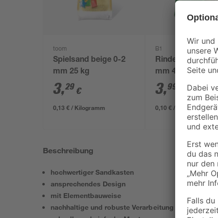
toom
B1
Spielsand beige 0-2
Rindenmulch 0-4
mm 25 kg
mm 40 l
3
,
3
,
29
99
€
€
0,13 € / Kilogramm
0,10 € / Liter
Beschreibung
hochwertiger Sandkasten
ansprechendes Design
mit Elementbauweise
nachhaltige und robuste Verarbeitung