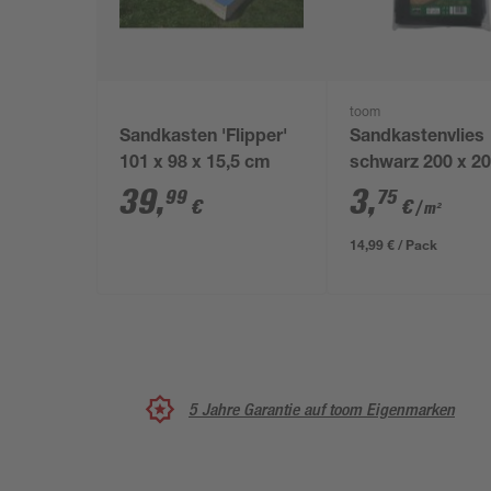
toom
Sandkasten 'Flipper'
Sandkastenvlies
101 x 98 x 15,5 cm
schwarz 200 x 2
39
,
3
,
99
75
€
€
/ m²
14,99 € / Pack
5 Jahre Garantie auf toom Eigenmarken