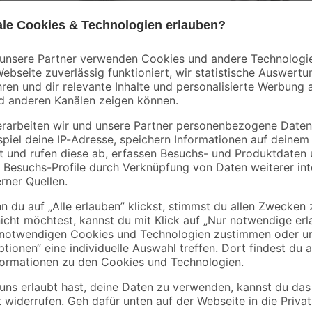
toom
Alberts
0
Wühlmausgitter für
Schelle zur
Hochbeete 2,1 x 1,1 m
Befestigung von
Geflechtspannstäbe
6
,
4
,
92
79
€
€
/ m²
anthrazit Ø 3,4 cm
15,99 € / Pack
Entdecke die zwei Anbauboxen, di
viel Platz für Spielsachen bieten.
beide mit Deckel. Gefertigt aus m
Materialstärke von 1,8 cm. Bitte b
Monaten geeignet. Es besteht Ersti