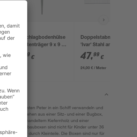
Einschlagbodenhülse
Doppelstabmatte
Pfostenträger 9 x 9 x
'Ivar' Stahl anthrazit
n
90 cm
200 x 123 cm
6
,
47
,
49
99
€
€
24,00 € / Meter
e den Sandkasten Peter in ein Schiff verwandeln und
 Die Boxen bestehen aus einer Sitz- und einer Bugbox,
assivem, unbehandeltem Kiefernholz und einer
eachte: Die Anbauboxen sind nicht für Kinder unter 36
ckungsgefahr durch Kleinteile. Die Boxen sind nur für