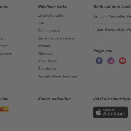
hmen
Nützliche Links
Bleib auf dem Lauf
Leichte Sprache
Der toom Newsletter: K
Hilfe
Zur Newsletter 
Zahlungsarten
eit
Bestell- & Lieferservices
ungen
Versand
Folge uns
Programm
Rückgabe
Vorteilskarte
Gutscheine
Verkaufsoffene Sonntage
rten
Sicher einkaufen
Jetzt die toom-App