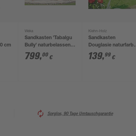
Weka
Kiehn-Holz
Sandkasten 'Tabalgu
Sandkasten
00 cm
Bully' naturbelassen
Douglasie naturfarb
214 x 173 x 270 cm
150 x 24 x 150 cm
799
,
139
,
00
99
€
€
Sorglos, 90 Tage Umtauschgarantie