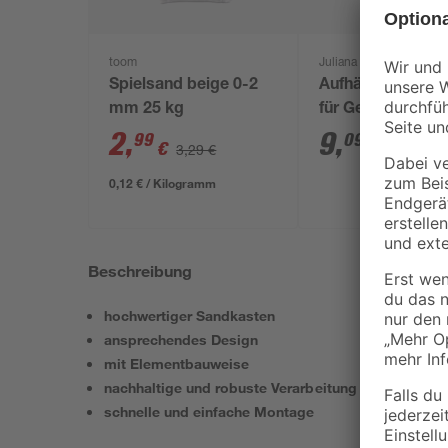
toom
Juliana
Spielsand beige 0-2
Aufhängevorrich
mm 25 kg
für Gewächshäus
schwarz 20 Stüc
2
,
9
,
99
09
€
€
3,29 €
0,12 € / Kilogramm
Beschreibung
hochwertiger Sandkasten
ansprechendes Design
mit Elementbauweise
nachhaltige und robuste Verarbeitung
schnelle und einfache Montage