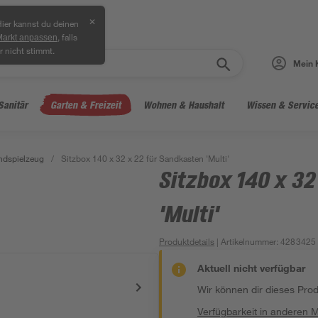
✕
ier kannst du deinen
, falls
Markt anpassen
r nicht stimmt.
Mein 
Sanitär
Garten & Freizeit
Wohnen & Haushalt
Wissen & Servic
ndspielzeug
/
Sitzbox 140 x 32 x 22 für Sandkasten 'Multi'
Sitzbox 140 x 32
'Multi'
Produktdetails
| Artikelnummer
:
4283425
Aktuell nicht verfügbar
Wir können dir dieses Produ
Verfügbarkeit in anderen 