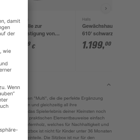
Alberts
Halls
Schelle zur
Gewächshaus 'Qube
 m
Befestigung von
610' schwarz 188,8 x
Geflechtspannstäben
312,6 cm mit 3 mm
4
,
1.199
,
79
00
€
€
anthrazit Ø 3,4 cm
Sicherheitsglas
 den Sandkasten "Multi", die die perfekte Ergänzung
 bequem sitzen und gleichzeitig all ihre
adurch wird das Spielerlebnis deiner Kleinsten noch
st sich dank der praktischen Elementbauweise einfach
tifiziertem Kiefernholz, welches für Nachhaltigkeit und
eachte: Die Sitzbox ist nicht für Kinder unter 36 Monaten
ahr durch Kleinteile. Die Sitzbox ist nur für den