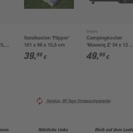
Enders
Sandkasten 'Flipper'
Campingkocher
5,4 x
101 x 98 x 15,5 cm
'Maveriq Z' 34 x 12 x
28 cm
39
,
49
,
99
99
€
€
Sorglos, 90 Tage Umtauschgarantie
hmen
Nützliche Links
Bleib auf dem Lauf