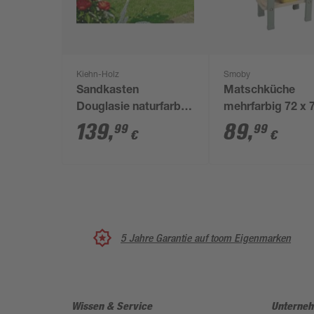
Kiehn-Holz
Smoby
Sandkasten
Matschküche
Douglasie naturfarben
mehrfarbig 72 x 7
150 x 24 x 150 cm
36 cm
139
,
89
,
99
99
€
€
5 Jahre Garantie auf toom Eigenmarken
Wissen & Service
Unterne