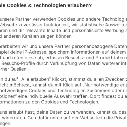
B1
toom
tungen
Rindenmulch 0-40
Wühlmausgitter für
er
mm 40 l
Hochbeete 2,1 x 1,1
k
3
,
6
,
99
92
€
€
/ m²
0,10 € / Liter
15,99 € / Pack
Entdecke die optionale Sitzbox für
darstellt. Hier können deine Kinder
Sandkastenspielzeuge verstauen. D
weiter gesteigert. Die Sitzbox läs
montieren. Sie besteht aus FSC-zer
Umweltfreundlichkeit steht. Bitte b
geeignet. Es besteht Erstickungsgef