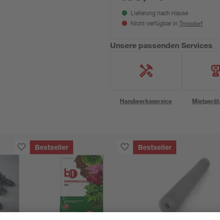
Lieferung nach Hause
Troisdorf
Nicht verfügbar in
Unsere passenden Services
Handwerksservice
Mietgerät
Bestseller
Bestseller