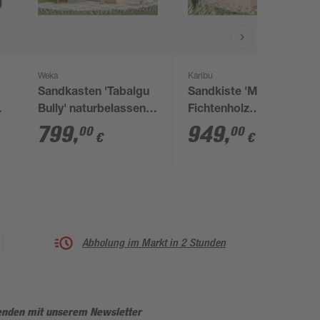
Weka
Karibu
Sandkasten 'Tabalgu
Sandkiste 'Max'
Bully' naturbelassen
Fichtenholz
214 x 173 x 270 cm
naturbelassen 111,5 x
799
,
949
,
00
00
€
€
122,5 x 135,5 cm
Abholung im Markt in 2 Stunden
enden mit unserem Newsletter