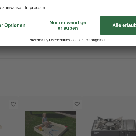
Hausgebrauch bestimmt. Mit der op
komfortabler und funktionaler. De
all ihre Spielsachen griffbereit.
und vertraue auf das hochwertige F
Sicherheitshinweise und das empfo