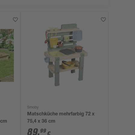
Smoby
Matschküche mehrfarbig 72 x
0 cm
75,4 x 36 cm
89
,
99
€