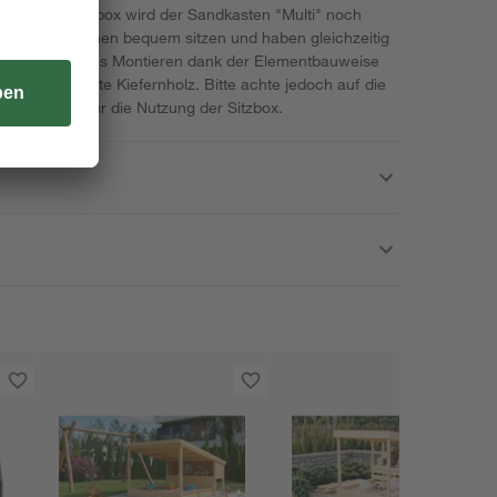
tionalen Sitzbox wird der Sandkasten "Multi" noch
ine Kinder können bequem sitzen und haben gleichzeitig
 Genieße einfaches Montieren dank der Elementbauweise
SC-zertifizierte Kiefernholz. Bitte achte jedoch auf die
hlene Alter für die Nutzung der Sitzbox.