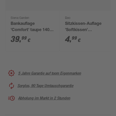
Siena Garden
Beo
Bankauflage
Sitzkissen-Auflage
'Comfort' taupe 140 x
'Softkissen'
44 x 6 cm
mehrfarbig 38 x 38 x 8
39
,
4
,
99
99
€
€
cm
5 Jahre Garantie auf toom Eigenmarken
Sorglos, 90 Tage Umtauschgarantie
Abholung im Markt in 2 Stunden