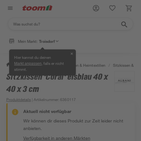
Mein Markt:
Troisdorf
✕
Hier kannst du deinen
, falls er nicht
Markt anpassen
/
Wohnen & Haushalt
/
Dekoration & Heimtextilien
/
Sitzkissen & Auf
stimmt.
Sitzkissen 'Coral' eisblau 40 x
40 x 3 cm
Produktdetails
| Artikelnummer
:
6360117
Aktuell nicht verfügbar
Wir können dir dieses Produkt zur Zeit leider nicht
anbieten.
Verfügbarkeit in anderen Märkten