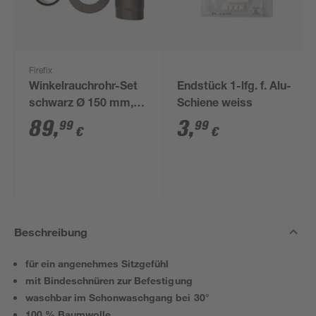
Firefix
Winkelrauchrohr-Set
Endstück 1-lfg. f. Alu-
schwarz Ø 150 mm,
Schiene weiss
3-teilig
89
,
3
,
99
99
€
€
Beschreibung
für ein angenehmes Sitzgefühl
mit Bindeschnüren zur Befestigung
waschbar im Schonwaschgang bei 30°
100 % Baumwolle