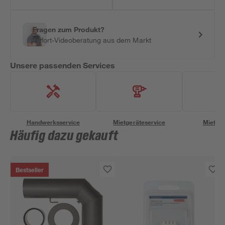
Fragen zum Produkt?
Sofort-Videoberatung aus dem Markt
Unsere passenden Services
Handwerksservice
Mietgeräteservice
Miettra
Häufig dazu gekauft
Bestseller