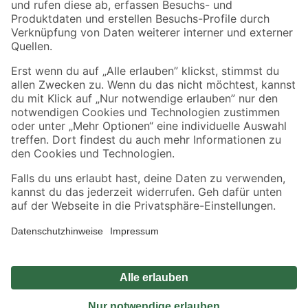
Sicher einkaufen
Jetzt die toom-App herunterladen
Alle Preisangaben in EUR inkl. gesetzl. MwSt.. Die dargestellten Angebote sind unter
Umständen nicht in allen Märkten verfügbar. Die angegebenen Verfügbarkeiten beziehen
sich auf den unter "Mein Markt" ausgewählten toom Baumarkt. Alle Angebote und
Produkte nur solange der Vorrat reicht.
*Paketversand ab 59 € versandkostenfrei, gilt nicht für Artikel mit Speditionsversand, hier
fallen zusätzliche Versandkosten an.
Datenschutz
Privatsphäre
Impressum
AGB
Nutzungsbedingungen
Widerrufsrecht
Vertrag widerrufen
Barrierefreiheit