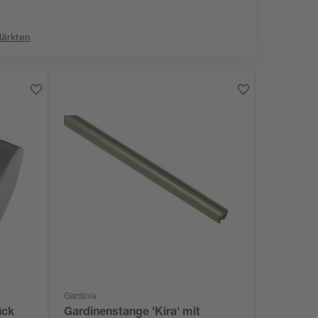
:
Märkten
Gardinia
ück
Gardinenstange 'Kira' mit