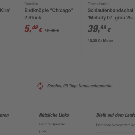
Gardinia
Elbersdrucke
Kira'
Endknöpfe "Chicago"
Schlaufenbandschal
2 Stück
'Melody 07' grau 255
 cm
x 140 cm
5
,
39
,
49
99
€
€
12,99 €
16,00 € / Meter
Sorglos, 90 Tage Umtauschgarantie
hmen
Nützliche Links
Bleib auf dem Lauf
Leichte Sprache
Der toom Newsletter: K
Hilfe