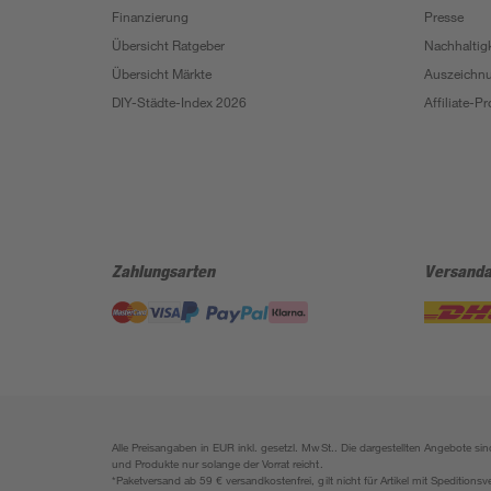
Finanzierung
Presse
Übersicht Ratgeber
Nachhaltigk
Übersicht Märkte
Auszeichn
DIY-Städte-Index 2026
Affiliate-
Zahlungsarten
Versanda
Alle Preisangaben in EUR inkl. gesetzl. MwSt.. Die dargestellten Angebote 
und Produkte nur solange der Vorrat reicht.
*Paketversand ab 59 € versandkostenfrei, gilt nicht für Artikel mit Speditionsv