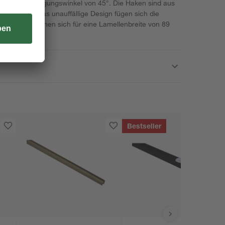
zu einem Neigungswinkel von 45°. Die Haken sind aus
tigt. Durch das unauffällige Design fügen sich die
Slopehaken eignen sich für eine Lamellenbreite von 89
Bestseller