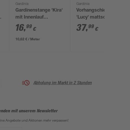
Gardinia
Gardinia
Gardinenstange 'Kira'
Vorhangschienen-Set
mit Innenlauf
'Lucy' mattschwarz
cappuccino 160 cm
230 cm
16
,
37
,
99
99
€
€
10,62 € / Meter
Abholung im Markt in 2 Stunden
enden mit unserem Newsletter
eine Angebote und Aktionen mehr verpassen!