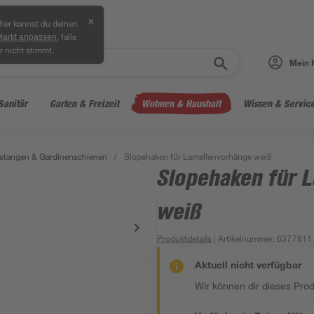
✕
ier kannst du deinen
, falls
Markt anpassen
r nicht stimmt.
Mein 
Sanitär
Garten & Freizeit
Wohnen & Haushalt
Wissen & Servic
stangen & Gardinenschienen
/
Slopehaken für Lamellenvorhänge weiß
Slopehaken für 
weiß
Produktdetails
| Artikelnummer
:
6377811
Aktuell nicht verfügbar
Wir können dir dieses Produ