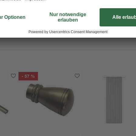
Umrüstung auf Schräganlagen bis 
dezentem, weißem Kunststoff gefer
Haken in jeden Wohnstil ein. Die 
bis 127 mm.
- 57 %