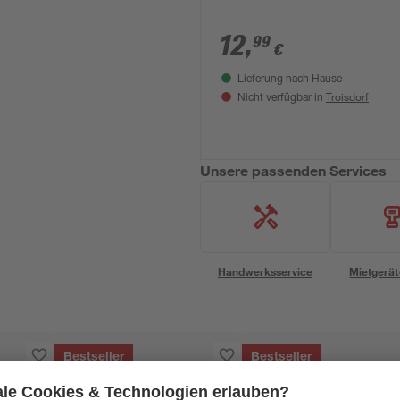
12
,
99
€
Lieferung nach Hause
Troisdorf
Nicht verfügbar in
Unsere passenden Services
Handwerksservice
Mietgerät
Bestseller
Bestseller