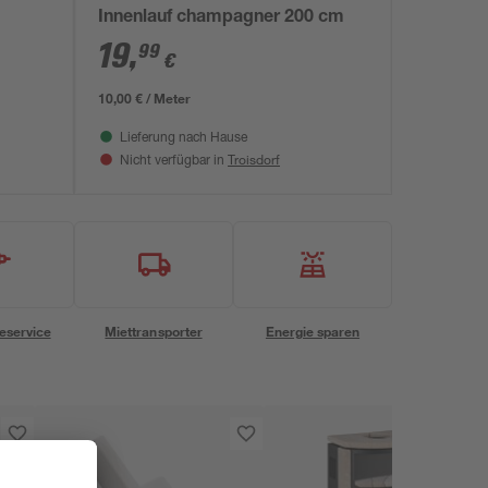
Innenlauf champagner 200 cm
19
,
99
€
10,00 € / Meter
Lieferung nach Hause
Troisdorf
Nicht verfügbar in
eservice
Miettransporter
Energie sparen