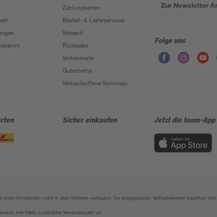
Zur Newsletter 
Zahlungsarten
eit
Bestell- & Lieferservices
ungen
Versand
Folge uns
Programm
Rückgabe
Vorteilskarte
Gutscheine
Verkaufsoffene Sonntage
rten
Sicher einkaufen
Jetzt die toom-App
sind unter Umständen nicht in allen Märkten verfügbar. Die angegebenen Verfügbarkeiten beziehen s
ersand, hier fallen zusätzliche Versandkosten an.