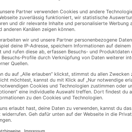
Gardinia
 Alu-
Ventilkopf
Rollringe für
Vorhangschienen 10
Stück
14
,
6
,
99
99
€
€
Die Slopehaken aus dem Hause Gar