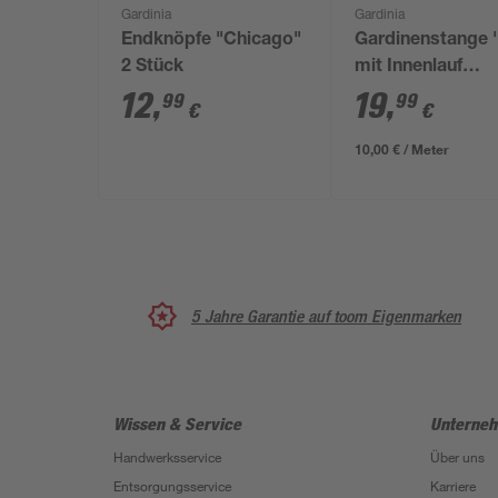
Gardinia
Gardinia
Endknöpfe "Chicago"
Gardinenstange '
2 Stück
mit Innenlauf
champagner 200
12
,
19
,
99
99
€
€
10,00 € / Meter
5 Jahre Garantie auf toom Eigenmarken
Wissen & Service
Unterne
Handwerksservice
Über uns
Entsorgungsservice
Karriere