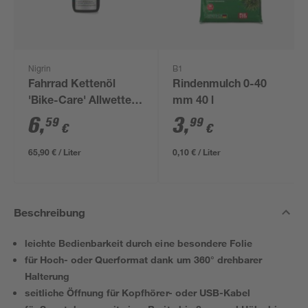
Nigrin
B1
Fahrrad Kettenöl
Rindenmulch 0-40
'Bike-Care' Allwetter
mm 40 l
100 ml
6
,
3
,
59
99
€
€
65,90 € / Liter
0,10 € / Liter
Beschreibung
leichte Bedienbarkeit durch eine besondere Folie
für Hoch- oder Querformat dank um 360° drehbarer
Halterung
seitliche Öffnung für Kopfhörer- oder USB-Kabel