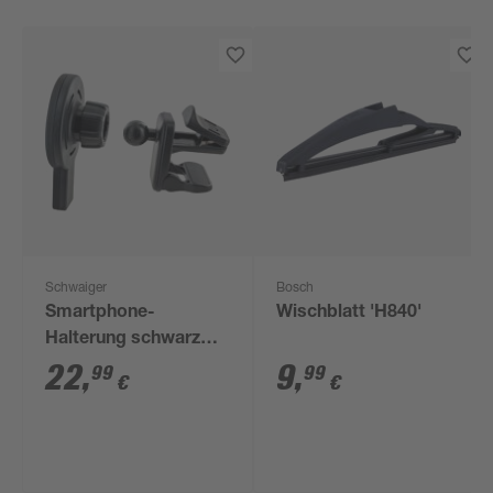
Schwaiger
Bosch
Smartphone-
Wischblatt 'H840'
Halterung schwarz
mit QI-Ladefunktion
22
,
9
,
99
99
€
€