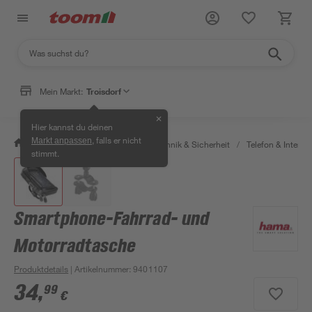
Mein Markt:
Troisdorf
✕
Hier kannst du deinen
, falls er nicht
Markt anpassen
/
Bauen & Renovieren
/
Haustechnik & Sicherheit
/
Telefon & Internet
stimmt.
Smartphone-Fahrrad- und
Motorradtasche
Produktdetails
| Artikelnummer
:
9401107
34
,
99
€