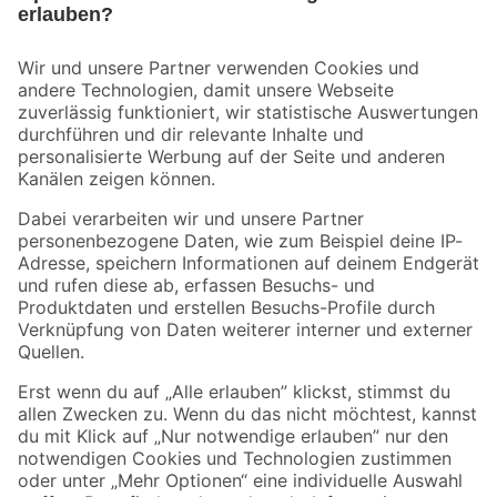
Bleib auf dem Laufenden mit unserem Newsletter
Der toom Newsletter: Keine Angebote und Aktionen mehr verpassen!
Zur Newsletter Anmeldung
Folge uns
Zahlungsarten
Versandarten
Sicher einkaufen
Jetzt die toom-App herunterladen