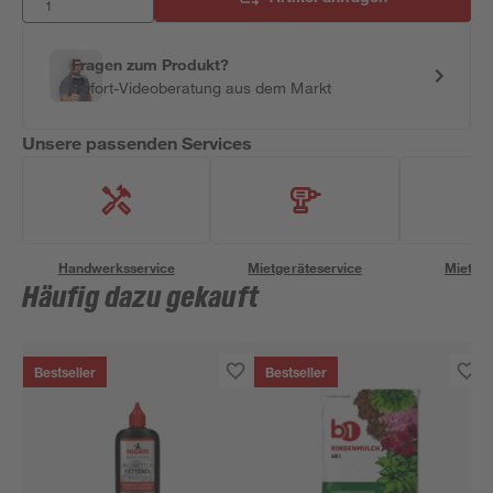
Fragen zum Produkt?
Sofort-Videoberatung aus dem Markt
Unsere passenden Services
Handwerksservice
Mietgeräteservice
Miettra
Häufig dazu gekauft
Bestseller
Bestseller