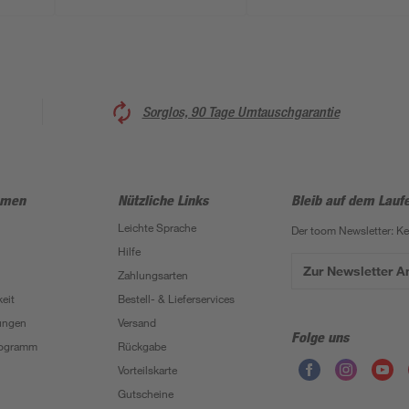
Sorglos, 90 Tage Umtauschgarantie
hmen
Nützliche Links
Bleib auf dem Lauf
Leichte Sprache
Der toom Newsletter: K
Hilfe
Zur Newsletter 
Zahlungsarten
eit
Bestell- & Lieferservices
ungen
Versand
Folge uns
Programm
Rückgabe
Vorteilskarte
Gutscheine