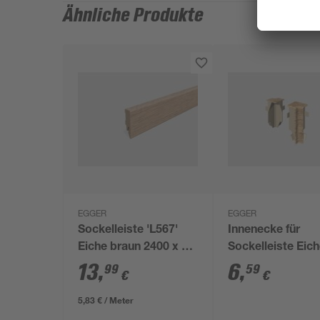
Ähnliche Produkte
EGGER
EGGER
Sockelleiste 'L567'
Innenecke für
Eiche braun 2400 x 58
Sockelleiste Eic
x 14 mm
natur 2 Stück
13
,
6
,
99
59
€
€
5,83 € / Meter