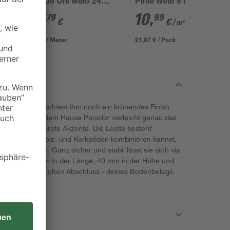
gerade Uni weiß 2400
Pinie weiß 8 mm
x 58 x 16 mm
12
,
10
,
79
99
€
€
/ m²
5,33 € / Meter
21,87 € / Pack
erlegt und möchtest ihm noch ein krönendes Finish
ste 'SL 3' aus dem Hause Parador vielleicht genau das
 D034 setzt diskrete Akzente. Die Leiste besteht
 gut mit Echtholz- und Korkböden kombinieren kannst.
r gute Dienste. Ganz sicher und stabil lässt sie sich via
st sie 2200 mm in der Länge, 40 mm in der Höhe und
r einen erfolgreichen Abschluss - deines Bodenbelags