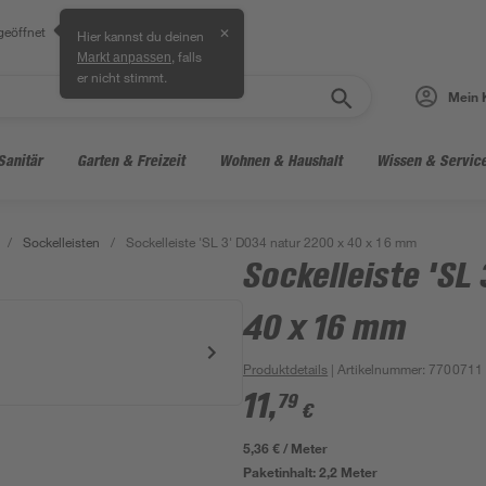
geöffnet
✕
Hier kannst du deinen
, falls
Markt anpassen
er nicht stimmt.
Mein 
Sanitär
Garten & Freizeit
Wohnen & Haushalt
Wissen & Servic
/
Sockelleisten
/
Sockelleiste 'SL 3' D034 natur 2200 x 40 x 16 mm
Sockelleiste 'SL
40 x 16 mm
Produktdetails
| Artikelnummer
:
7700711
11
,
79
€
5,36 € / Meter
Paketinhalt:
2,2 Meter