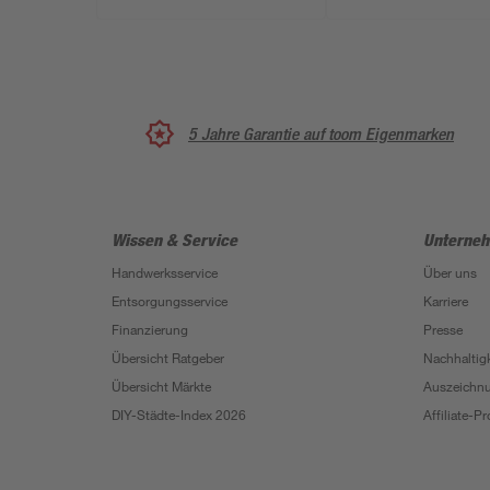
5 Jahre Garantie auf toom Eigenmarken
Wissen & Service
Unterne
Handwerksservice
Über uns
Entsorgungsservice
Karriere
Finanzierung
Presse
Übersicht Ratgeber
Nachhaltigk
Übersicht Märkte
Auszeichn
DIY-Städte-Index 2026
Affiliate-