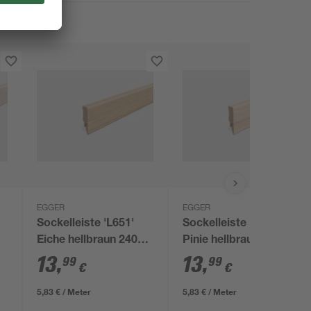
EGGER
EGGER
Sockelleiste 'L651'
Sockelleiste 'L679'
Eiche hellbraun 2400 x
Pinie hellbraun 2400 x
58 x 14 mm
58 x 14 mm
13
,
13
,
99
99
€
€
5,83 € / Meter
5,83 € / Meter