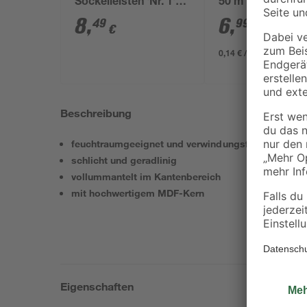
Sockelleisten 'Nr. 1'
50 m
schwarz, 20 Stück
8
,
6
,
49
99
€
€
0,14 € / Meter
Beschreibung
feuchtraumgeeignet und verwindungsfrei
schlicht und geradlinig
vollummantelt im Kantenbereich
mit hochwertigem MDF-Kern
Eigenschaften