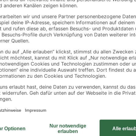
Laminatunterlage 2,2
Kinger Silber 2400 x
mm x 1,25 x 12 m
40 x 20 mm
1
,
8
,
67
99
€
€
9,99 €
/ m²
24,99 € / Pack
3,75 € / Meter
Du hast einen neuen Bodenbelag v
verpassen? Dann ist die Sockellei
Richtige für dich. Ihr Dekor Eiche
außerdem aus Holz, sodass du sie
Auch in Feuchträumen leistet sie di
Clipmontage anbringen. Dabei mis
16 mm in der Stärke. Also sorg fü
und deines Projekts!