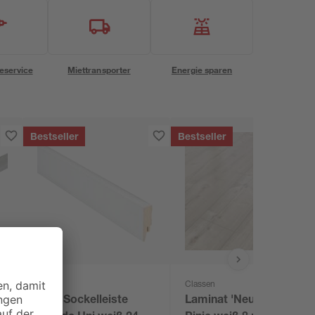
eservice
Miettransporter
Energie sparen
Bestseller
Bestseller
toom
Classen
Clip-Sockelleiste
Laminat 'Neutral'