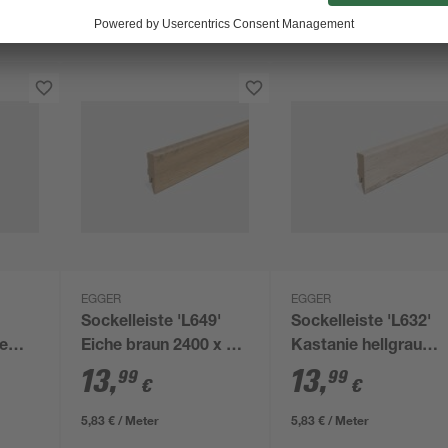
EGGER
EGGER
Sockelleiste 'L649'
Sockelleiste 'L632'
he
Eiche braun 2400 x 58
Kastanie hellgrau
x 14 mm
2400 x 58 x 14 mm
13
,
13
,
99
99
€
€
5,83 € / Meter
5,83 € / Meter