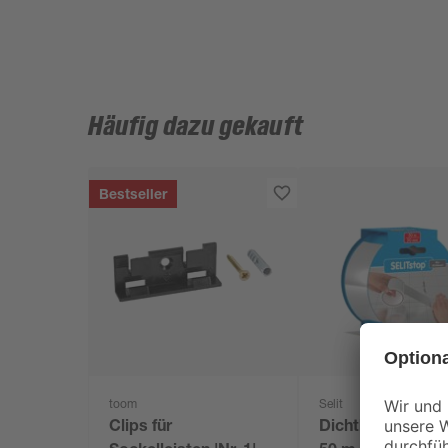
Häufig dazu gekauft
Bestseller
toom
Selit
Clips für
Dichtband 'Selits