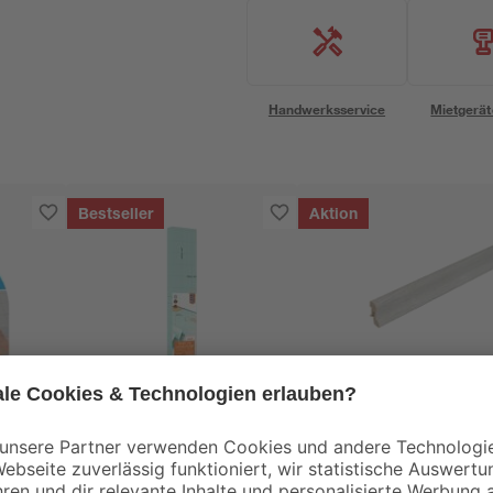
Handwerksservice
Mietgerät
Bestseller
Aktion
toom
Kosche
top'
Parkett- und
Laminatsockelleiste