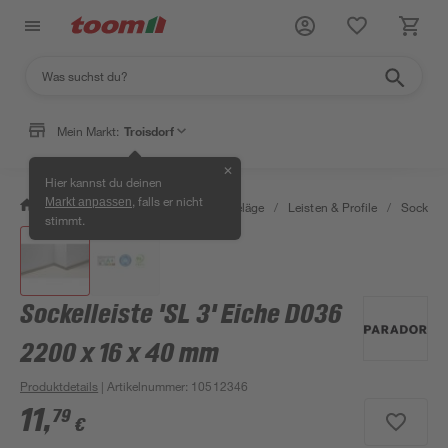
Mein Markt:
Troisdorf
✕
Hier kannst du deinen
, falls er nicht
Markt anpassen
/
Bauen & Renovieren
/
Bodenbeläge
/
Leisten & Profile
/
Sockelle
stimmt.
Sockelleiste 'SL 3' Eiche D036
2200 x 16 x 40 mm
Produktdetails
| Artikelnummer
:
10512346
11
,
79
€