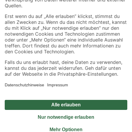
Sicher einkaufen
Jetzt die toom-App herunterladen
Alle Preisangaben in EUR inkl. gesetzl. MwSt.. Die dargestellten Angebote sind unter
Umständen nicht in allen Märkten verfügbar. Die angegebenen Verfügbarkeiten beziehen
sich auf den unter "Mein Markt" ausgewählten toom Baumarkt. Alle Angebote und
Produkte nur solange der Vorrat reicht.
*Paketversand ab 59 € versandkostenfrei, gilt nicht für Artikel mit Speditionsversand, hier
fallen zusätzliche Versandkosten an.
Datenschutz
Privatsphäre
Impressum
AGB
Nutzungsbedingungen
Widerrufsrecht
Vertrag widerrufen
Barrierefreiheit
© 2026 toom Baumarkt GmbH