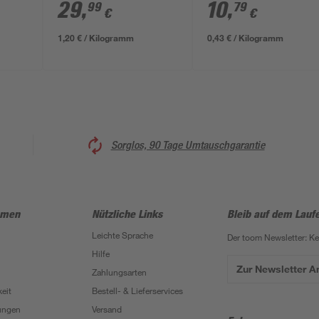
29
,
10
,
99
79
€
€
1,20 € / Kilogramm
0,43 € / Kilogramm
Sorglos, 90 Tage Umtauschgarantie
hmen
Nützliche Links
Bleib auf dem Lauf
Leichte Sprache
Der toom Newsletter: K
Hilfe
Zur Newsletter 
Zahlungsarten
eit
Bestell- & Lieferservices
ungen
Versand