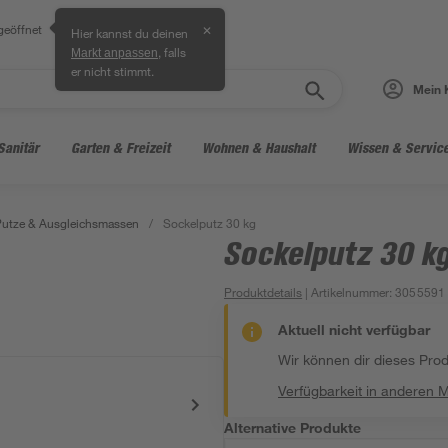
geöffnet
✕
Hier kannst du deinen
, falls
Markt anpassen
er nicht stimmt.
Mein 
Sanitär
Garten & Freizeit
Wohnen & Haushalt
Wissen & Servic
Putze & Ausgleichsmassen
/
Sockelputz 30 kg
Sockelputz 30 k
Produktdetails
| Artikelnummer
:
3055591
Aktuell nicht verfügbar
Wir können dir dieses Produ
Verfügbarkeit in anderen 
Alternative Produkte