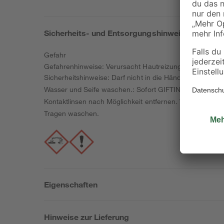
Sicherheits- und Entsorgungshinweise
Gefahr
Gefahrenhinweise: Verursacht Hautreizungen. Verursa
Sicherheitshinweise: Darf nicht in die Hände von Kinder
Wasser und Seife waschen.: Sofort GIFTINFORMATIONSZ
Kontaktlinsen nach Möglichkeit entfernen. Weiter spülen.
Tragen waschen.
Eigenschaften
Hinweise zur Lieferung