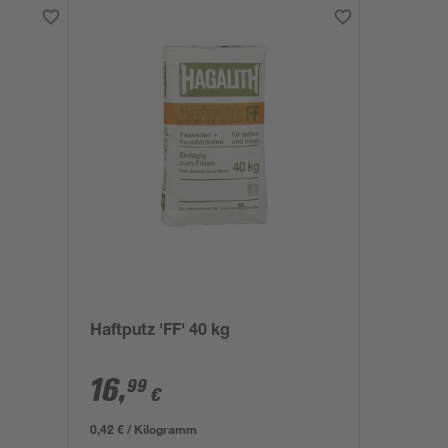
Haftputz 'FF' 40 kg
16
,
99
€
0,42 € / Kilogramm