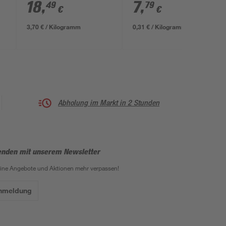
18
,
7
,
49
79
€
€
3,70 € / Kilogramm
0,31 € / Kilogramm
Abholung im Markt in 2 Stunden
enden mit unserem Newsletter
eine Angebote und Aktionen mehr verpassen!
Anmeldung