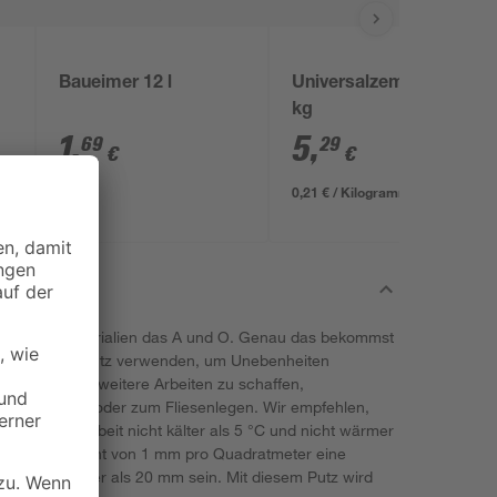
Baueimer 12 l
Universalzement 25
kg
1
,
5
,
69
29
€
€
0,21 € / Kilogramm
assenden Materialien das A und O. Genau das bekommst
x. Du kannst Putz verwenden, um Unebenheiten
ntergrund für weitere Arbeiten zu schaffen,
Tapezierungen oder zum Fliesenlegen. Wir empfehlen,
rend der Arbeit nicht kälter als 5 °C und nicht wärmer
 für eine Schicht von 1 mm pro Quadratmeter eine
te nicht stärker als 20 mm sein. Mit diesem Putz wird