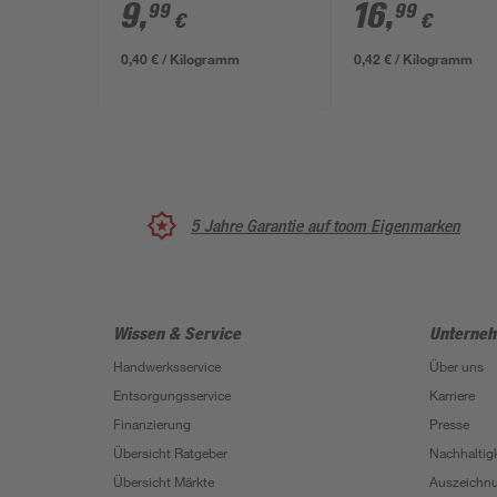
9
,
16
,
99
99
€
€
0,40 € / Kilogramm
0,42 € / Kilogramm
5 Jahre Garantie auf toom Eigenmarken
Wissen & Service
Unterne
Handwerksservice
Über uns
Entsorgungsservice
Karriere
Finanzierung
Presse
Übersicht Ratgeber
Nachhaltigk
Übersicht Märkte
Auszeichn