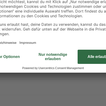
dein Projekt zu einem vollen Erfolg
cht schwere Augenschäden.
n gelangen. Schutzhandschuhe / Schutzkleidung / Augenschutz / Gesich
ENTRUM/Arzt anrufenBei Kontakt mit den Augen: Einige Minuten lan
 Bei Hautreizung: Ärztlichen Rat einholen / ärztliche Hilfe hinzuzieh