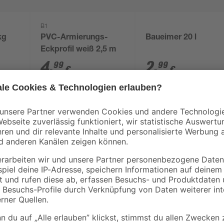
B1
kg
PVC-Armierungs-
Baueimer 20 l
Eckprofil weiß 2,5 m
4
,
2
,
99
99
€
€
2,00 € / Meter
Für dein Bauvorhaben sind die p
du mit diesem Putz von Quick-mi
auszugleichen und einen glatten U
beispielsweise für Farbaufträge, 
dass die Umgebungstemperatur wäh
als 30 °C ist. Zudem benötigst du
Menge von 1,5 kg. Die Schicht soll