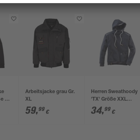
ke
Arbeitsjacke grau Gr.
Herren Sweathoody
ße M
XL
'TX' Größe XXL
z
schwarz
59
,
34
,
99
99
€
€