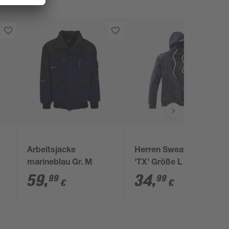
Arbeitsjacke
Herren Sweathoody
marineblau Gr. M
'TX' Größe L schwarz
59
,
34
,
99
99
€
€