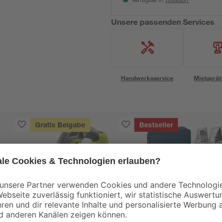
Verfügbar in
Unsere passenden Services
Handwerksservice
Mietgerät
Gratis Beigabe
Bestseller