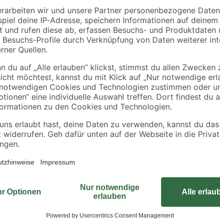
Ryobi
Bosch
säge
Akku-Stichsäge
Akku-Bohrschraube
 ohne
'One+ R18JS-0' 18 V
'GSR 12V-15
ohne Akku, Hublänge
Professional' mit 2
89
,
119
,
99
99
€
€
25 mm
Akkus, Tasche und
Zubehörset
Diese modische Arbeits-Softshellj
wasserabweisend (8000mm). 2 Rei
Sturmbündchen an den Ärmeln rund
modernes Camouflage Design.