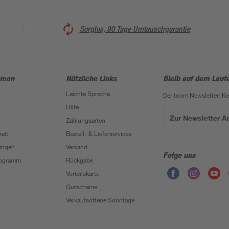
Sorglos, 90 Tage Umtauschgarantie
hmen
Nützliche Links
Bleib auf dem Lauf
Leichte Sprache
Der toom Newsletter: K
Hilfe
Zur Newsletter 
Zahlungsarten
eit
Bestell- & Lieferservices
ungen
Versand
Folge uns
Programm
Rückgabe
Vorteilskarte
Gutscheine
Verkaufsoffene Sonntage