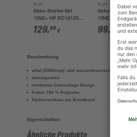
Ryobi
Ryobi
Akku-Starter-Set
Akku-Handkreis
'ONE+ HP RC18120-
'ONE+ R18CS-0'
150X' 18 V 5,0 Ah mit
Akku, Ø 165 mm
129
,
99
,
99
99
€
€
Akku und Ladegerät
Beschreibung
wind (2000mvp)- und wasserabweisend (8000 mm)
atmungsaktiv
modernes Camouflage Design
Futter: 100 % Polyester
Klettverschluss am Ärmelbund
Eigenschaften
Ähnliche Produkte