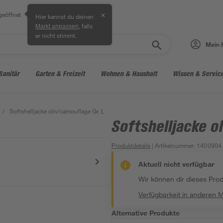
geöffnet
✕
Hier kannst du deinen
, falls
Markt anpassen
er nicht stimmt.
Mein 
Sanitär
Garten & Freizeit
Wohnen & Haushalt
Wissen & Servic
/
Softshelljacke oliv/camouflage Gr. L
Softshelljacke o
Produktdetails
| Artikelnummer
:
1400904
Aktuell nicht verfügbar
Wir können dir dieses Produ
Verfügbarkeit in anderen 
Alternative Produkte