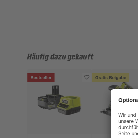
Häufig dazu gekauft
Bestseller
Gratis Beigabe