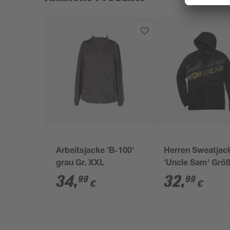
Arbeitsjacke 'B-100'
Herren Sweatjac
grau Gr. XXL
'Uncle Sam' Grö
anthrazit/schwar
34
,
32
,
99
99
€
€