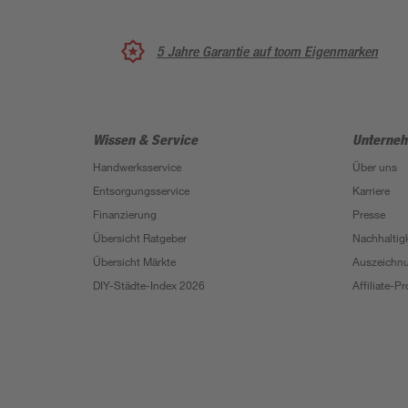
5 Jahre Garantie auf toom Eigenmarken
Wissen & Service
Unterne
Handwerksservice
Über uns
Entsorgungsservice
Karriere
Finanzierung
Presse
Übersicht Ratgeber
Nachhaltigk
Übersicht Märkte
Auszeichn
DIY-Städte-Index 2026
Affiliate-