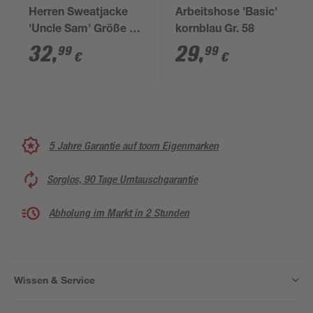
Herren Sweatjacke
Arbeitshose 'Basic'
'Uncle Sam' Größe M
kornblau Gr. 58
anthrazit/schwarz
32
,
29
,
99
99
€
€
5 Jahre Garantie auf toom Eigenmarken
Sorglos, 90 Tage Umtauschgarantie
Abholung im Markt in 2 Stunden
Wissen & Service