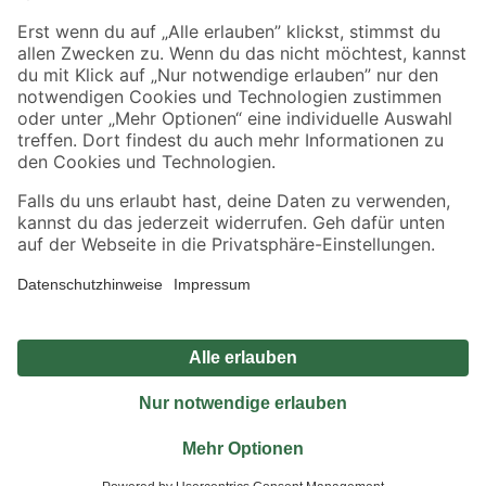
Sicher einkaufen
Jetzt die toom-App herunterladen
Alle Preisangaben in EUR inkl. gesetzl. MwSt.. Die dargestellten Angebote sind unter
Umständen nicht in allen Märkten verfügbar. Die angegebenen Verfügbarkeiten beziehen
sich auf den unter "Mein Markt" ausgewählten toom Baumarkt. Alle Angebote und
Produkte nur solange der Vorrat reicht.
*Paketversand ab 59 € versandkostenfrei, gilt nicht für Artikel mit Speditionsversand, hier
fallen zusätzliche Versandkosten an.
Datenschutz
Privatsphäre
Impressum
AGB
Nutzungsbedingungen
Widerrufsrecht
Vertrag widerrufen
Barrierefreiheit
© 2026 toom Baumarkt GmbH