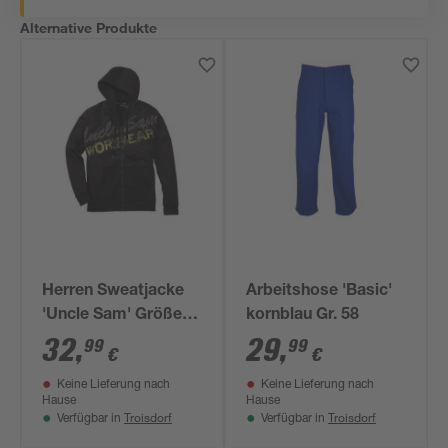
Alternative Produkte
Herren Sweatjacke
Arbeitshose 'Basic'
'Uncle Sam' Größe M
kornblau Gr. 58
anthrazit/schwarz
32
,
29
,
99
99
€
€
Keine Lieferung nach
Keine Lieferung nach
Hause
Hause
Troisdorf
Troisdorf
Verfügbar in
Verfügbar in