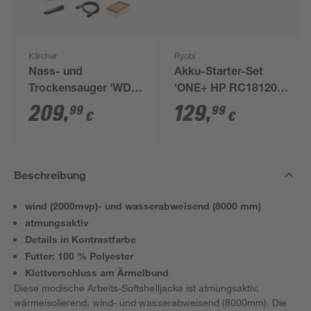
Kärcher
Ryobi
Nass- und
Akku-Starter-Set
Trockensauger 'WD 6
'ONE+ HP RC18120-
P S V-30/6/22/T'
150X' 18 V 5,0 Ah mit
209
,
129
,
99
99
€
€
Akku und Ladegerät
Beschreibung
wind (2000mvp)- und wasserabweisend (8000 mm)
atmungsaktiv
Details in Kontrastfarbe
Futter: 100 % Polyester
Klettverschluss am Ärmelbund
Diese modische Arbeits-Softshelljacke ist atmungsaktiv,
wärmeisolierend, wind- und wasserabweisend (8000mm). Die