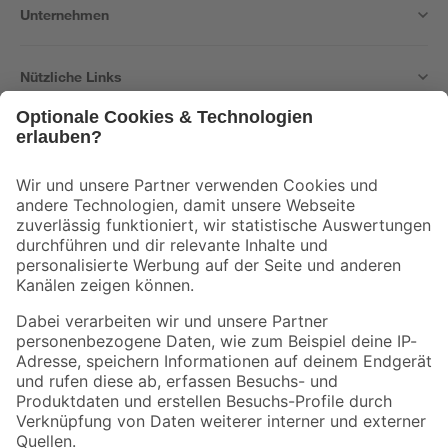
Unternehmen
Nützliche Links
Bleib auf dem Laufenden mit unserem Newsletter
Der toom Newsletter: Keine Angebote und Aktionen mehr verpassen!
Zur Newsletter Anmeldung
Folge uns
Zahlungsarten
Versandarten