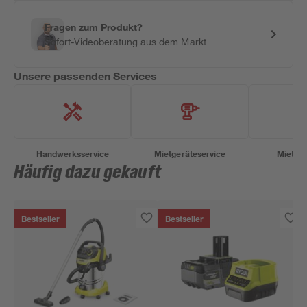
Fragen zum Produkt?
Sofort-Videoberatung aus dem Markt
Unsere passenden Services
Handwerksservice
Mietgeräteservice
Miettra
Häufig dazu gekauft
Bestseller
Bestseller