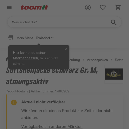
Mein Markt:
Troisdorf
✕
Hier kannst du deinen
, falls er nicht
Markt anpassen
/
Bauen & Renovieren
/
Arbeitskleidung
/
Arbeitsjacken
/
Softshel
stimmt.
Softshelljacke schwarz Gr. M,
atmungsaktiv
Produktdetails
| Artikelnummer
:
1400909
Aktuell nicht verfügbar
Wir können dir dieses Produkt zur Zeit leider nicht
anbieten.
Verfügbarkeit in anderen Märkten