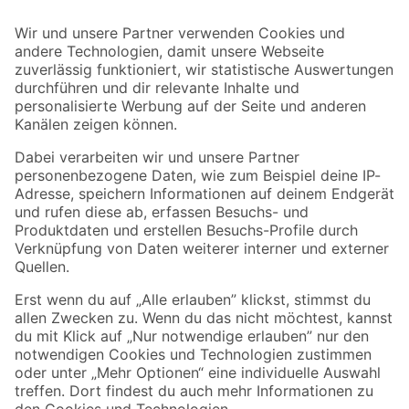
Bleib auf dem Laufenden mit unserem Newsletter
Der toom Newsletter: Keine Angebote und Aktionen mehr verpassen!
Zur Newsletter Anmeldung
Folge uns
Zahlungsarten
Versandarten
Sicher einkaufen
Jetzt die toom-App herunterladen