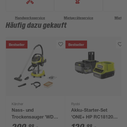
Handwerksservice
Mietgeräteservice
Miettra
Häufig dazu gekauft
Bestseller
Bestseller
Kärcher
Ryobi
Nass- und
Akku-Starter-Set
Trockensauger 'WD 6
'ONE+ HP RC18120-
P S V-30/6/22/T'
150X' 18 V 5,0 Ah mit
99
99