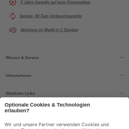
5 Jahre Garantie auf toom Eigenmarken
Sorglos, 90 Tage Umtauschgarantie
Abholung im Markt in 2 Stunden
Wissen & Service
Unternehmen
Nützliche Links
Bleib auf dem Laufenden mit unserem Newsletter
Der toom Newsletter: Keine Angebote und Aktionen mehr verpassen!