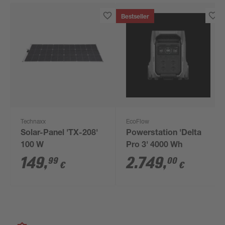
Bestseller
Technaxx
EcoFlow
Solar-Panel 'TX-208'
Powerstation 'Delta
100 W
Pro 3' 4000 Wh
149
,
2.749
,
99
00
€
€