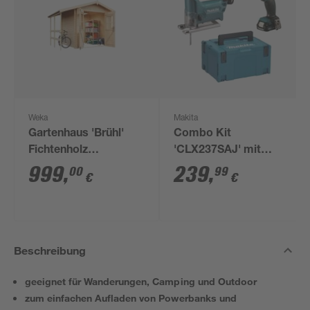
Weka
Makita
Gartenhaus 'Brühl'
Combo Kit
Fichtenholz
'CLX237SAJ' mit
naturbelassen 200 x
Bohrschrauber
999
,
239
,
00
99
€
€
200 cm
'DF333DZ' und
Stichsäge 'JV101DZ',
6-teilig
Beschreibung
geeignet für Wanderungen, Camping und Outdoor
zum einfachen Aufladen von Powerbanks und