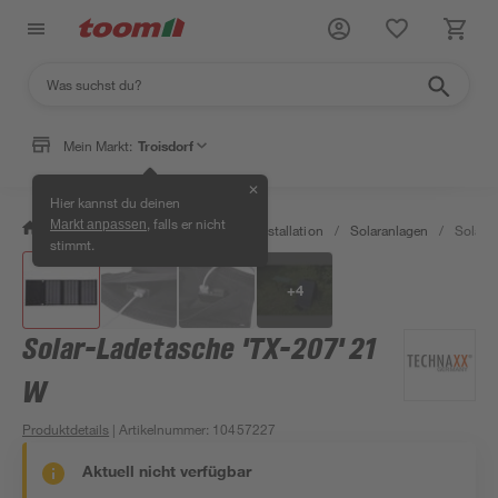
Mein Markt:
Troisdorf
✕
Hier kannst du deinen
, falls er nicht
Markt anpassen
/
Bauen & Renovieren
/
Elektroinstallation
/
Solaranlagen
/
Solar-
stimmt.
+
4
Solar-Ladetasche 'TX-207' 21
W
Produktdetails
| Artikelnummer
:
10457227
Aktuell nicht verfügbar