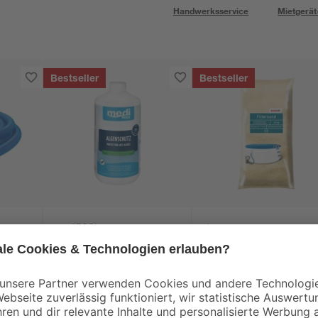
Handwerksservice
Mietgerät
Bestseller
Bestseller
mediPOOL
toom
lauch
Algenschutz 1 Liter
Filtersand für
Sandfilteranlagen 0,7
1,2 mm 25 kg
9
,
11
,
99
99
€
€
9,99 € / Liter
0,48 € / Kilogramm