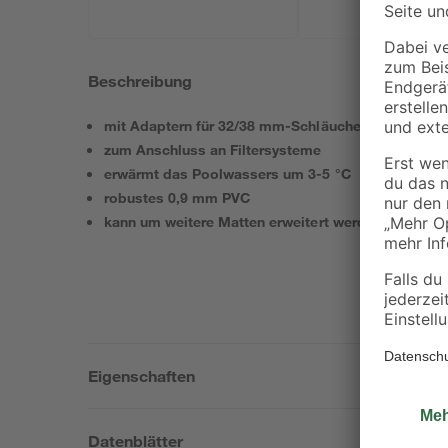
Beschreibung
mit Adaptern für 32/38 mm-Schläuche
zum Anschluss an Filtersysteme
erwärmt das Poolwassers um 3-5 °C
robustes 0,9 mm PVC
kann um weitere Matten erweitert werden
Eigenschaften
Datenblätter