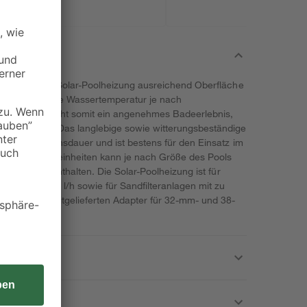
bietet ist die Solar-Poolheizung ausreichend Oberfläche
Sie erhöht die Wassertemperatur je nach
 und ermöglicht somit ein angenehmes Badeerlebnis,
rischer ist. Das langlebige sowie witterungsbeständige
ne lange Lebensdauer und ist bestens für den Einsatz im
enötigten Heizeinheiten kann je nach Größe des Pools
 Heizeinheit enthalten. Die Solar-Poolheizung ist für
n bis zu 9.462 l/h sowie für Sandfilteranlagen mit zu
rd durch die mitgelieferten Adapter für 32-mm- und 38-