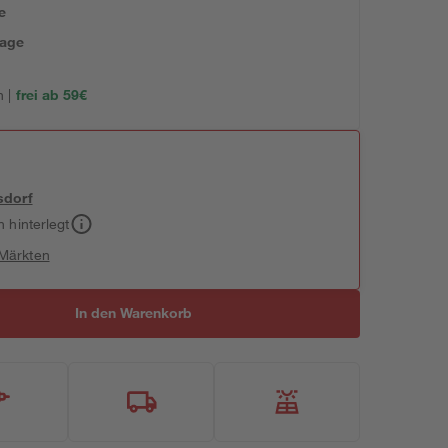
e
tage
 |
frei ab 59€
sdorf
h hinterlegt
 Märkten
In den Warenkorb