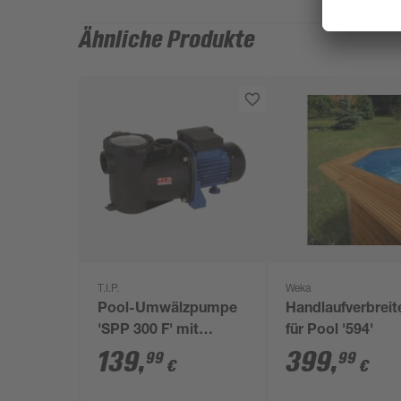
Ähnliche Produkte
T.I.P.
Weka
Pool-Umwälzpumpe
Handlaufverbreit
'SPP 300 F' mit
für Pool '594'
Vorfilter schwarz/blau
139
,
399
,
99
99
€
€