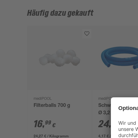
Häufig dazu gekauft
mediPOOL
mediPOOL
Filterballs 700 g
Schwimmbadsch
Ø 3,2 x 600 cm
16
,
24
,
99
99
€
€
24,27 € / Kilogramm
4,17 € / Meter