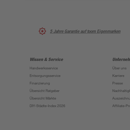
5 Jahre Garantie auf toom Eigenmarken
Wissen & Service
Unterne
Handwerksservice
Über uns
Entsorgungsservice
Karriere
Finanzierung
Presse
Übersicht Ratgeber
Nachhaltigk
Übersicht Märkte
Auszeichn
DIY-Städte-Index 2026
Affiliate-