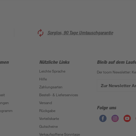
Sorglos, 90 Tage Umtauschgarantie
hmen
Nützliche Links
Bleib auf dem Lauf
Leichte Sprache
Der toom Newsletter: K
Hilfe
Zur Newsletter 
Zahlungsarten
eit
Bestell- & Lieferservices
ungen
Versand
Folge uns
Programm
Rückgabe
Vorteilskarte
Gutscheine
Verkaufsoffene Sonntage