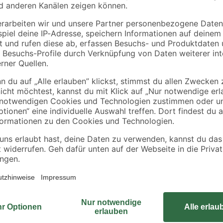
Mit einer Größe von 110 x 171 cm 
zum Aufwärmen des Poolwassers. 
Witterungsbedingungen um 3-5 °C
auch wenn es draußen noch etwas f
Material der Heizung garantiert ei
Freien geeignet. Die Anzahl der b
variieren. Im Lieferumfang ist eine
Filterpumpen mit einer Leistung vo
8.327 l/h geeignet. Der Aufbau wi
mm-Schläuche enorm erleichtert.