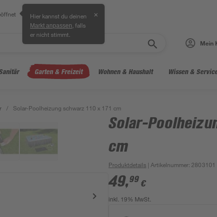
öffnet
✕
Hier kannst du deinen
, falls
Markt anpassen
er nicht stimmt.
Mein 
Sanitär
Garten & Freizeit
Wohnen & Haushalt
Wissen & Servic
r
/
Solar-Poolheizung schwarz 110 x 171 cm
Solar-Poolheizun
cm
Produktdetails
| Artikelnummer
:
2803101
49
,
99
€
inkl. 19% MwSt.