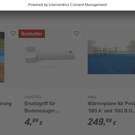
Bestseller
mediPOOL
Weka
erung
Ersatzgriff für
Wärmeplane für Poo
Bodensauger
'593 A' und '593 B Gr
inklusive Stift
1' 450 x 400 cm
4
,
249
,
99
99
€
€