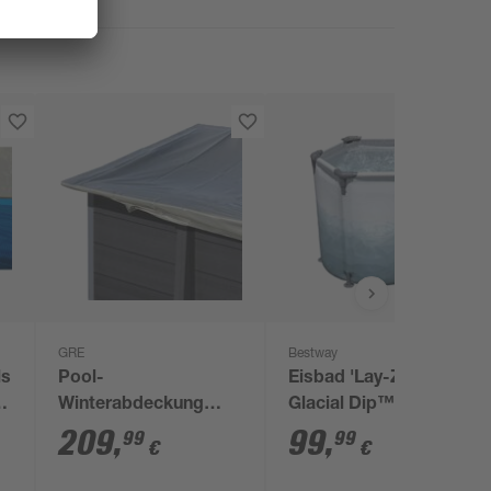
GRE
Bestway
ls
Pool-
Eisbad 'Lay-Z-Spa
.
Winterabdeckung
Glacial Dip™'
grau 236 x 376 cm
lichtgrau mit
209
,
99
,
99
99
€
€
Eismuster Ø 90 x 80
cm