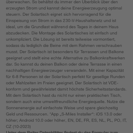
überwachen. So behältst du immer den Überblick über den
erzeugten Strom und kannst deine Energieerzeugung optimal
steuern. Der Solartisch eignet sich hervorragend für die
Einspeisung von Strom in das 230-V-Haushaltsnetz und ist
ideal, um die Grundlast während des Tages in deinem Haus
abzudecken. Die Montage des Solartisches ist einfach und
unkompliziert. Die Lösung ist bereits teilweise vormontiert,
sodass du lediglich die Beine mit dem Rahmen verschrauben
musst. Der Solartisch ist besonders für Terrassen und Balkone
geeignet und stellt eine echte Alternative zu Balkonkraftwerken
dar. So kannst du deinen Balkon oder deine Terrasse in einen
nachhaltigen Energieerzeuger verwandeln. Mit einer Kapazität
für 6-8 Personen ist der Solartisch perfekt für gesellige Runden
oder Mahlzeiten im Freien geeignet. Der Solartisch ist VDE-
konform und gewährleistet damit höchste Sicherheitsstandards.
Mit dem Solartisch hast du nicht nur einen praktischen Tisch,
sondern auch eine umweltfreundliche Energiequelle. Nutze die
Sonnenenergie auf einfachste Weise und spare gleichzeitig
Geld und Ressourcen. *App „S-Miles Installer“: iOS 13.0 oder
höher; Android 10.0 oder höher, EN, DE, FR, ES, NL, PL, PO, IT,
CZ (10-2023)
Unter dem Reiter Datenblätter findest du das Formular zum