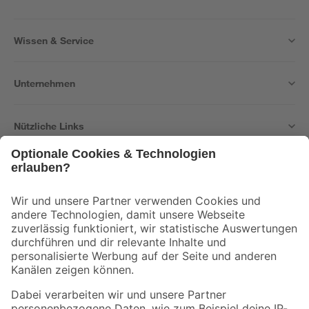
Wissen & Service
Unternehmen
Nützliche Links
Bleib auf dem Laufenden mit unserem Newsletter
Der toom Newsletter: Keine Angebote und Aktionen mehr verpassen!
Zur Newsletter Anmeldung
Folge uns