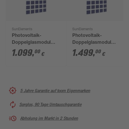
SunElements
SunElements
Photovoltaik-
Photovoltaik-
Doppelglasmodul
Doppelglasmodul
'SunGarden Energy'
'SunGarden Energy'
1.099
,
1.499
,
00
00
€
€
275 Wp
275 Wp
Wechselrichter
Wechselrichter 2er-
Set
5 Jahre Garantie auf toom Eigenmarken
Sorglos, 90 Tage Umtauschgarantie
Abholung im Markt in 2 Stunden