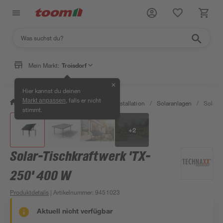
Mein Markt:
Troisdorf
✕
Hier kannst du deinen
, falls er nicht
Markt anpassen
/
Bauen & Renovieren
/
Elektroinstallation
/
Solaranlagen
/
Solar-
stimmt.
+
2
Solar-Tischkraftwerk 'TX-
250' 400 W
Produktdetails
| Artikelnummer
:
9451023
Aktuell nicht verfügbar