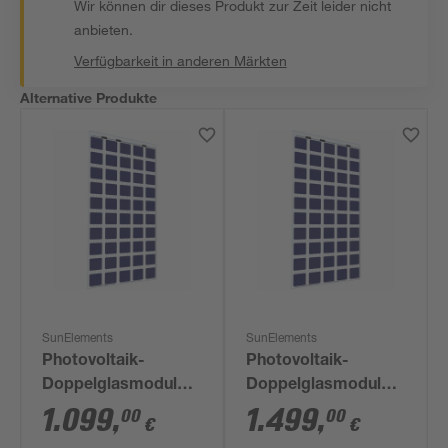
Wir können dir dieses Produkt zur Zeit leider nicht
anbieten.
Verfügbarkeit in anderen Märkten
Alternative Produkte
SunElements
SunElements
Photovoltaik-
Photovoltaik-
Doppelglasmodul
Doppelglasmodul
'SunGarden Energy'
'SunGarden Energy'
1.099
,
1.499
,
00
00
€
€
275 Wp
275 Wp