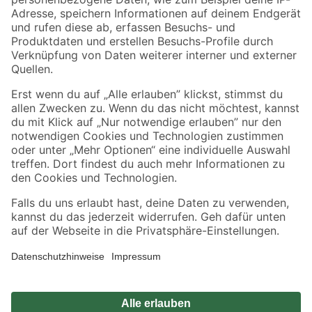
Zahlungsarten
Versandarten
Sicher einkaufen
Jetzt die toom-App herunterladen
Alle Preisangaben in EUR inkl. gesetzl. MwSt.. Die dargestellten Angebote sind unter
Umständen nicht in allen Märkten verfügbar. Die angegebenen Verfügbarkeiten beziehen
sich auf den unter "Mein Markt" ausgewählten toom Baumarkt. Alle Angebote und
Produkte nur solange der Vorrat reicht.
*Paketversand ab 59 € versandkostenfrei, gilt nicht für Artikel mit Speditionsversand, hier
fallen zusätzliche Versandkosten an.
Datenschutz
Privatsphäre
Impressum
AGB