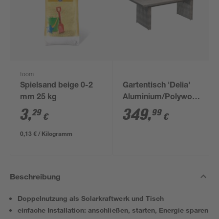
toom
Spielsand beige 0-2
Gartentisch 'Delia'
mm 25 kg
Aluminium/Polywood
94 x 74 x 210 cm
3
,
349
,
29
99
€
€
0,13 € / Kilogramm
Beschreibung
Doppelnutzung als Solarkraftwerk und Tisch
einfache Installation: anschließen, starten, Energie sparen