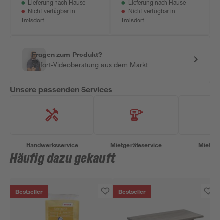
Lieferung nach Hause
Lieferung nach Hause
Wechselrichter
Wechselrichter 2er-
Nicht verfügbar in
Nicht verfügbar in
Set
Troisdorf
Troisdorf
Fragen zum Produkt?
Sofort-Videoberatung aus dem Markt
Unsere passenden Services
Handwerksservice
Mietgeräteservice
Miettra
Häufig dazu gekauft
Bestseller
Bestseller