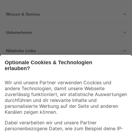
Wissen & Service
Unternehmen
Nützliche Links
Bleib auf dem Laufenden mit unserem Newsletter
Der toom Newsletter: Keine Angebote und Aktionen mehr verpassen!
Zur Newsletter Anmeldung
Folge uns