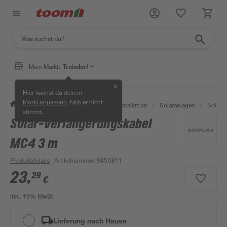
Mein Markt:
Troisdorf
✕
Hier kannst du deinen
, falls er nicht
Markt anpassen
/
Bauen & Renovieren
/
Elektroinstallation
/
Solaranlagen
/
Solar-
stimmt.
Solar-Verlängerungskabel
MC4 3 m
Produktdetails
| Artikelnummer
:
9450811
23
,
29
€
inkl. 19% MwSt.
Lieferung nach Hause