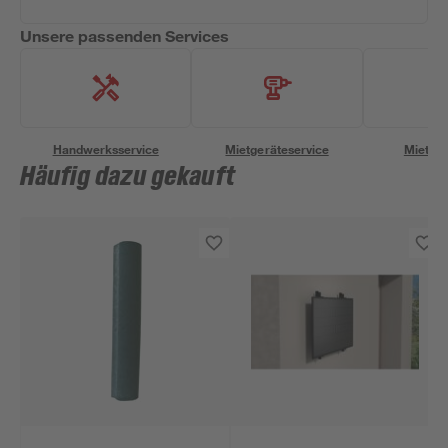
Unsere passenden Services
Handwerksservice
Mietgeräteservice
Miettra
Häufig dazu gekauft