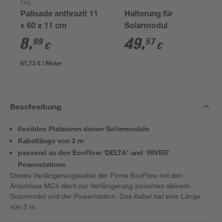
EHL
Palisade anthrazit 11
Halterung für
x 60 x 11 cm
Solarmodul
8
,
49
,
99
57
€
€
81,73 € / Meter
Beschreibung
flexibles Platzieren deiner Solarmodule
Kabellänge von 3 m
passend zu den EcoFlow 'DELTA' und 'RIVER'
Powerstations
Dieses Verlängerungskabel der Firma EcoFlow mit den
Anschluss MC4 dient zur Verlängerung zwischen deinem
Solarmodul und der Powerstation. Das Kabel hat eine Länge
von 3 m.