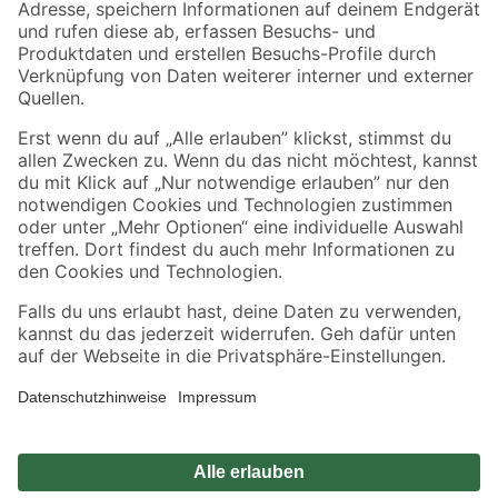
Zahlungsarten
Versandarten
Sicher einkaufen
Jetzt die toom-App herunterladen
Alle Preisangaben in EUR inkl. gesetzl. MwSt.. Die dargestellten Angebote sind unter
Umständen nicht in allen Märkten verfügbar. Die angegebenen Verfügbarkeiten beziehen
sich auf den unter "Mein Markt" ausgewählten toom Baumarkt. Alle Angebote und
Produkte nur solange der Vorrat reicht.
*Paketversand ab 59 € versandkostenfrei, gilt nicht für Artikel mit Speditionsversand, hier
fallen zusätzliche Versandkosten an.
Datenschutz
Privatsphäre
Impressum
AGB
Nutzungsbedingungen
Widerrufsrecht
Vertrag widerrufen