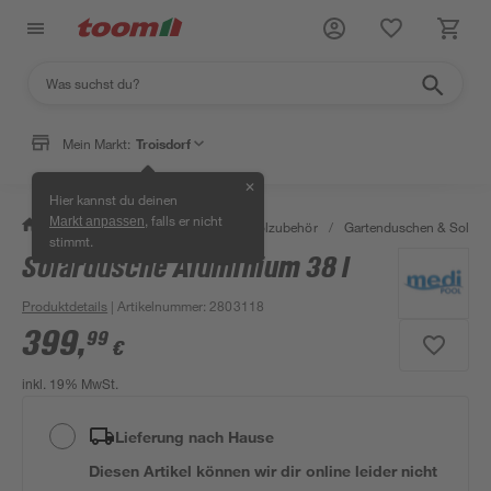
Mein Markt:
Troisdorf
✕
Hier kannst du deinen
, falls er nicht
Markt anpassen
/
Garten & Freizeit
/
Pools & Poolzubehör
/
Gartenduschen & Solard
stimmt.
Solardusche Aluminium 38 l
Produktdetails
| Artikelnummer
:
2803118
399
,
99
€
inkl. 19% MwSt.
Lieferung nach Hause
Diesen Artikel können wir dir online leider nicht