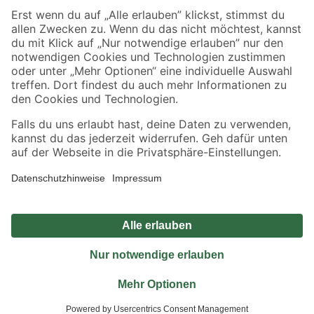
Sicher einkaufen
Jetzt die toom-App herunterladen
Alle Preisangaben in EUR inkl. gesetzl. MwSt.. Die dargestellten Angebote sind unter
Umständen nicht in allen Märkten verfügbar. Die angegebenen Verfügbarkeiten beziehen
sich auf den unter "Mein Markt" ausgewählten toom Baumarkt. Alle Angebote und
Produkte nur solange der Vorrat reicht.
*Paketversand ab 59 € versandkostenfrei, gilt nicht für Artikel mit Speditionsversand, hier
fallen zusätzliche Versandkosten an.
Datenschutz
Privatsphäre
Impressum
AGB
Nutzungsbedingungen
Widerrufsrecht
Vertrag widerrufen
Barrierefreiheit
© 2026 toom Baumarkt GmbH