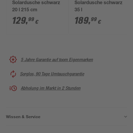
Solardusche schwarz
Solardusche schwarz
20 l 215 cm
35 l
129
,
189
,
99
99
€
€
5 Jahre Garantie auf toom Eigenmarken
Sorglos, 90 Tage Umtauschgarantie
Abholung im Markt in 2 Stunden
Wissen & Service