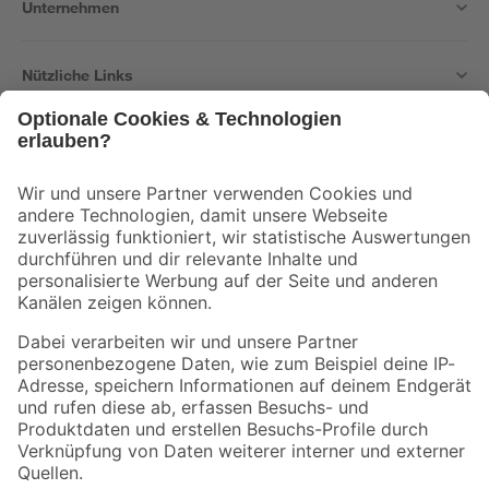
Unternehmen
Nützliche Links
Bleib auf dem Laufenden mit unserem Newsletter
Der toom Newsletter: Keine Angebote und Aktionen mehr verpassen!
Zur Newsletter Anmeldung
Folge uns
Zahlungsarten
Versandarten