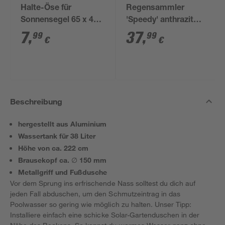
Halte-Öse für
Regensammler
Sonnensegel 65 x 40 x
'Speedy' anthrazit
28 mm
inkl. Zubehör
7
,
37
,
99
99
€
€
Beschreibung
hergestellt aus Aluminium
Wassertank für 38 Liter
Höhe von ca. 222 cm
Brausekopf ca. ∅ 150 mm
Metallgriff und Fußdusche
Vor dem Sprung ins erfrischende Nass solltest du dich auf
jeden Fall abduschen, um den Schmutzeintrag in das
Poolwasser so gering wie möglich zu halten. Unser Tipp:
Installiere einfach eine schicke Solar-Gartenduschen in der