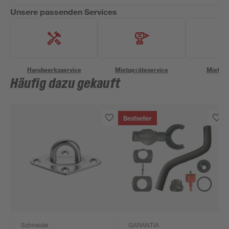
Unsere passenden Services
Handwerksservice
Mietgeräteservice
Miettra
Häufig dazu gekauft
Bestseller
Schneider
GARANTIA