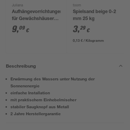
Juliana
toom
Aufhängevorrichtungen
Spielsand beige 0-2
für Gewächshäuser
mm 25 kg
schwarz 20 Stück
9
,
3
,
09
29
€
€
0,13 € / Kilogramm
Beschreibung
Erwärmung des Wassers unter Nutzung der
Sonnenenergie
einfache Installation
mit praktischem Einhebelmischer
stabiler Saugknopf aus Metall
2 Jahre Herstellergarantie