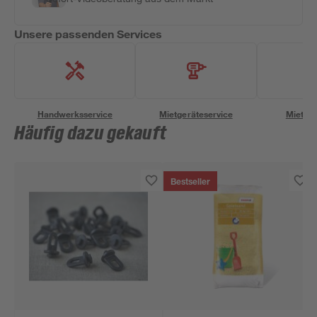
Unsere passenden Services
Handwerksservice
Mietgeräteservice
Miettra
Häufig dazu gekauft
Bestseller