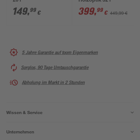
20 l
Holzoptik 32 l
149
,
399
,
99
99
€
€
449,99 €
5 Jahre Garantie auf toom Eigenmarken
Sorglos, 90 Tage Umtauschgarantie
Abholung im Markt in 2 Stunden
Wissen & Service
Unternehmen