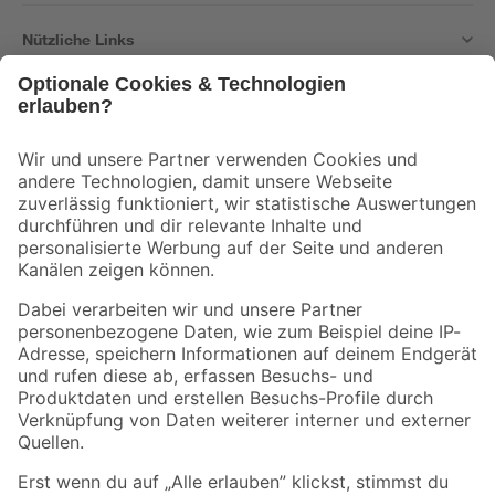
Nützliche Links
Bleib auf dem Laufenden mit unserem Newsletter
Der toom Newsletter: Keine Angebote und Aktionen mehr verpassen!
Zur Newsletter Anmeldung
Folge uns
Zahlungsarten
Versandarten
Sicher einkaufen