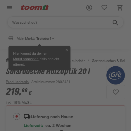
Mein Markt:
Troisdorf
✕
Hier kannst du deinen
, falls er nicht
Markt anpassen
/
Garten & Freizeit
/
Pools & Poolzubehör
/
Gartenduschen & Solard
stimmt.
Solardusche Holzoptik 20 l
Produktdetails
| Artikelnummer
:
2802421
219
,
99
€
inkl. 19% MwSt.
Lieferung nach Hause
Lieferzeit:
ca. 2 Wochen