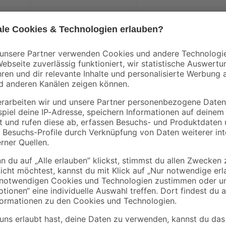
Das leichte, flexible Solarpanel 
Wohnmobils an. So wird die Instal
System oder deine tragbare Powerst
außergewöhnlich leicht – ca. 70 
sowohl der Transport als auch die I
leicht um bis zu 258 Grad biegen 
an, ohne die die Sonneneinstrahlu
und dessen Leistung zu verbessern,
einem fortschrittlichen Glasfaser-
überragenden Wirkungsgrad unsere
noch schneller laden. Die integri
Überhitzung vor und halten die Le
aufrecht. Wenn du es mit deinem 
kombinierst, optimiert der integri