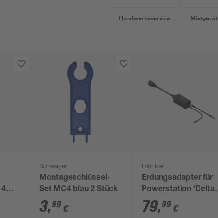
Handwerksservice
Mietgerät
Schwaiger
EcoFlow
Montageschlüssel-
Erdungsadapter für
 4
Set MC4 blau 2 Stück
Powerstation 'Delta
Pro' und 'Delta Max'
3
,
79
,
99
99
€
€
mit C14-Stecker