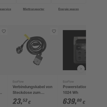
eservice
Miettransporter
Energie sparen
EcoFlow
EcoFlow
Verbindungskabel von
Powerstation 'Delta 3'
Steckdose zum
1024 Wh
Powerstream 5 m
23
,
639
,
52
00
€
€