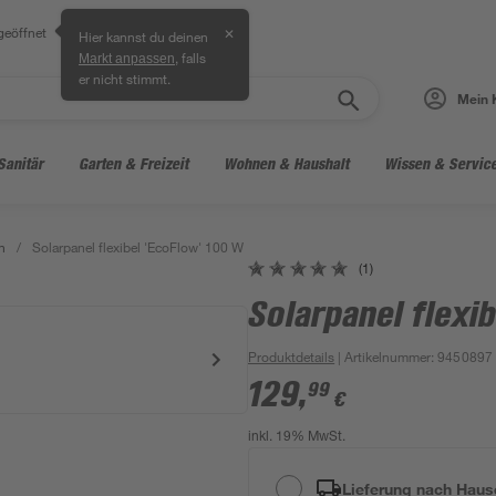
geöffnet
✕
Hier kannst du deinen
, falls
Markt anpassen
er nicht stimmt.
Mein 
Sanitär
Garten & Freizeit
Wohnen & Haushalt
Wissen & Servic
n
/
Solarpanel flexibel 'EcoFlow' 100 W
(1)
Solarpanel flexi
Produktdetails
| Artikelnummer
:
9450897
129
,
99
€
inkl. 19% MwSt.
Lieferung nach Haus