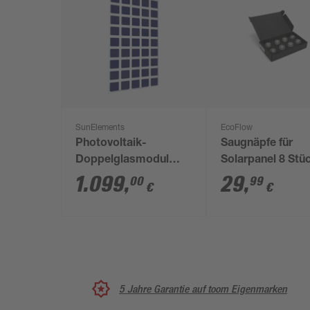
SunElements
EcoFlow
Photovoltaik-
Saugnäpfe für
Doppelglasmodul
Solarpanel 8 Stü
'SunGarden Energy'
1.099
,
29
,
00
99
€
€
275 Wp
Wechselrichter
5 Jahre Garantie auf toom Eigenmarken