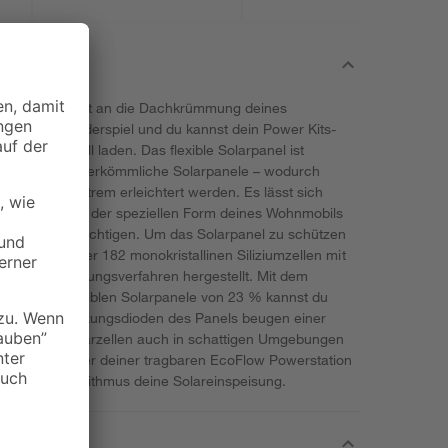
passt sich perfekt an die Dachkrümmung deines
lation zum Kinderspiel und du kannst dein Power Kits-
ation schnell laden. Das flexible Solarpanel ist
% leichter als herkömmliche Solarpanele – wodurch
nstallation extrem erleichtert werden. Es lässt sich
und passt sich der speziellen Form deines Wohnmobils
ng zu beeinträchtigen. Um das Solarpanel zu schützen
 wird jede der 182 monokristallinen Siliziumzellen mit
 und Beschichtungsverfahren hergestellt. Mit dem
r 100 W flexiblen Solarpanele von 23 % kannst du
erten Überbrückungsdioden des Panels beugen einer
istung der Solarzellen auch in schattigen Umgebungen
Power Kits oder deiner tragbaren EcoFlow Powerstation
erte MPPT-Algorithmus deine Solareinspeisung.