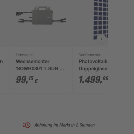
Schwaiger
SunElements
on
Wechselrichter
Photovoltaik-
'SOWR0801 T-SUN'
Doppelglasmodul
800 W
'SunGarden Energy'
99
,
1.499
,
15
00
€
€
275 Wp
Wechselrichter 2er-
Set
Abholung im Markt in 2 Stunden