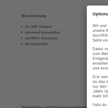
Beschreibung
bis 258° biegbar
universell kompatibel
mit MC4- Anschluss
Monokristallin
Sicherheits- und Entsorgungshinweise