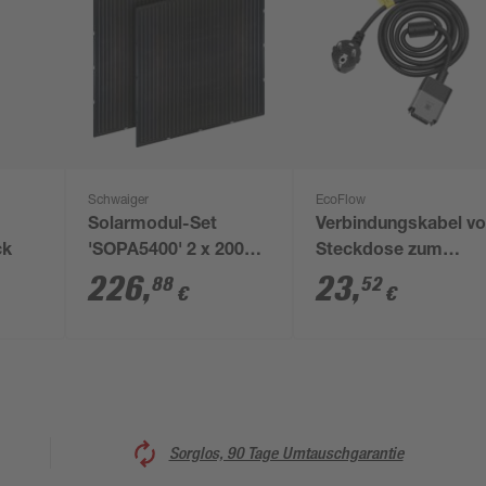
Schwaiger
EcoFlow
Solarmodul-Set
Verbindungskabel v
ck
'SOPA5400' 2 x 200
Steckdose zum
Wp, 102 x 102 cm
Powerstream 5 m
226
,
23
,
88
52
€
€
Sorglos, 90 Tage Umtauschgarantie