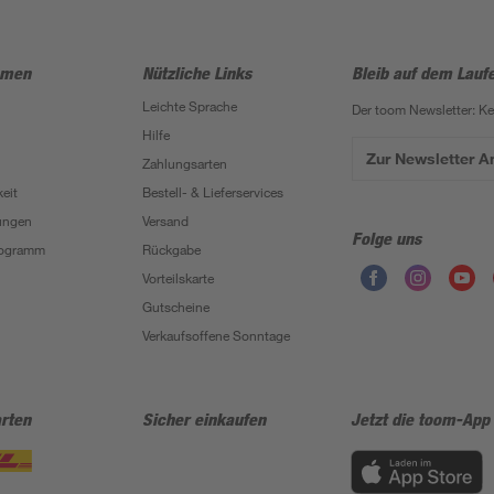
hmen
Nützliche Links
Bleib auf dem Lauf
Leichte Sprache
Der toom Newsletter: K
Hilfe
Zur Newsletter 
Zahlungsarten
eit
Bestell- & Lieferservices
ungen
Versand
Folge uns
Programm
Rückgabe
Vorteilskarte
Gutscheine
Verkaufsoffene Sonntage
rten
Sicher einkaufen
Jetzt die toom-App