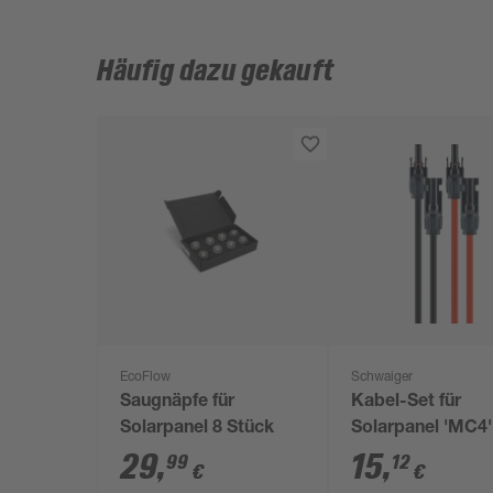
Häufig dazu gekauft
EcoFlow
Schwaiger
Saugnäpfe für
Kabel-Set für
Solarpanel 8 Stück
Solarpanel 'MC4'
mm² Länge 2 m
29
,
15
,
99
12
€
€