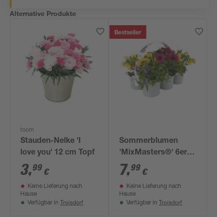
Alternative Produkte
Bestseller
toom
Stauden-Nelke 'I
Sommerblumen
love you' 12 cm Topf
'MixMasters®' 6er-
Tray
3
,
7
,
99
99
€
€
Keine Lieferung nach
Keine Lieferung nach
Hause
Hause
Troisdorf
Troisdorf
Verfügbar in
Verfügbar in