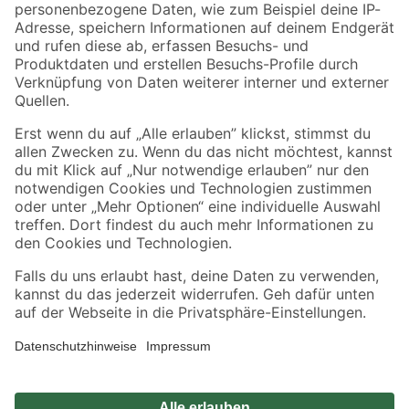
Zahlungsarten
Versandarten
Sicher einkaufen
Jetzt die toom-App herunterladen
Alle Preisangaben in EUR inkl. gesetzl. MwSt.. Die dargestellten Angebote sind unter
Umständen nicht in allen Märkten verfügbar. Die angegebenen Verfügbarkeiten beziehen
sich auf den unter "Mein Markt" ausgewählten toom Baumarkt. Alle Angebote und
Produkte nur solange der Vorrat reicht.
*Paketversand ab 59 € versandkostenfrei, gilt nicht für Artikel mit Speditionsversand, hier
fallen zusätzliche Versandkosten an.
Datenschutz
Privatsphäre
Impressum
AGB