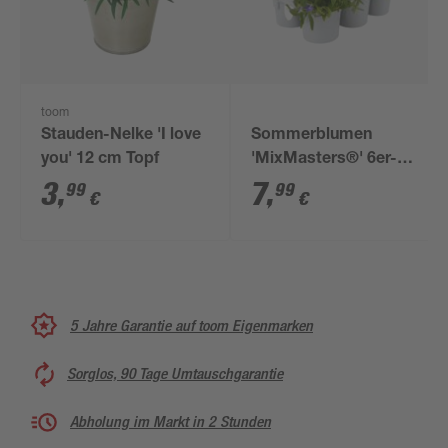
toom
Stauden-Nelke 'I love
Sommerblumen
you' 12 cm Topf
'MixMasters®' 6er-
Tray
3
,
7
,
99
99
€
€
5 Jahre Garantie auf toom Eigenmarken
Sorglos, 90 Tage Umtauschgarantie
Abholung im Markt in 2 Stunden