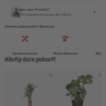
Fragen zum Produkt?
Sofort-Videoberatung aus dem Markt
Unsere passenden Services
Handwerksservice
Mietgeräteservice
Miettra
Häufig dazu gekauft