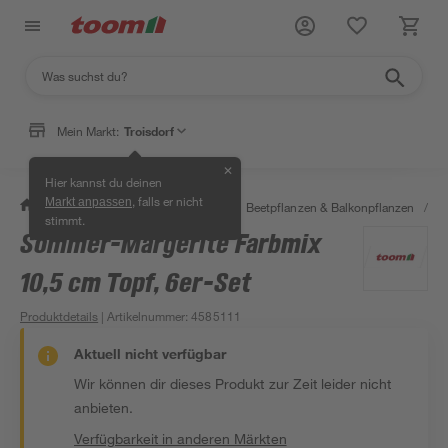
Mein Markt:
Troisdorf
✕
Hier kannst du deinen
, falls er nicht
Markt anpassen
/
Garten & Freizeit
/
Pflanzen
/
Beetpflanzen & Balkonpflanzen
/
S
stimmt.
Sommer-Margerite Farbmix
10,5 cm Topf, 6er-Set
Produktdetails
| Artikelnummer
:
4585111
Aktuell nicht verfügbar
Wir können dir dieses Produkt zur Zeit leider nicht
anbieten.
Verfügbarkeit in anderen Märkten