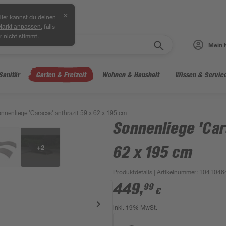
✕
ier kannst du deinen
, falls
Markt anpassen
r nicht stimmt.
Mein 
Sanitär
Garten & Freizeit
Wohnen & Haushalt
Wissen & Servic
nnenliege 'Caracas' anthrazit 59 x 62 x 195 cm
Sonnenliege 'Car
+
2
62 x 195 cm
Produktdetails
| Artikelnummer
:
1041046
449
,
99
€
inkl. 19% MwSt.