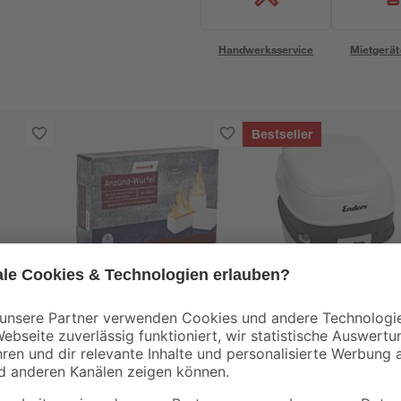
Handwerksservice
Mietgerät
Bestseller
toom
Enders
t
Anzündwürfel 64
Mobil-WC "Deluxe"
Stück
38 x 45 x 37 cm
3
,
74
,
99
99
€
€