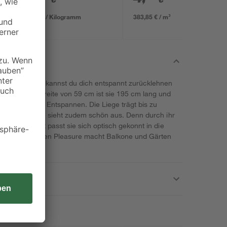
0,13 € / Kilogramm
383,85 € / m³
rden Pleasure kannst du dich entspannt zurücklehnen
. Bei einer Breite von 59 cm ist sie 195 cm lang und
end Platz zum Entspannen. Die Liege trägt bis zu
ur praktisch, sie sieht zudem schön aus. Denn durch ihr
schlicht. Somit passt sie sich optisch gekonnt in die
er Marke Garden Pleasure macht Balkone und Gärten