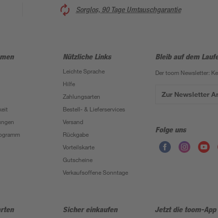
Sorglos, 90 Tage Umtauschgarantie
hmen
Nützliche Links
Bleib auf dem Lauf
Leichte Sprache
Der toom Newsletter: K
Hilfe
Zur Newsletter 
Zahlungsarten
eit
Bestell- & Lieferservices
ungen
Versand
Folge uns
Programm
Rückgabe
Vorteilskarte
Gutscheine
Verkaufsoffene Sonntage
rten
Sicher einkaufen
Jetzt die toom-App