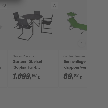
Garden Pleasure
Garden Pleasure
'
Gartenmöbelset
Sonnenliege 'Kiso'
m
'Sophia' für 4
klappbar/verstellbar
Personen
grau 61 x 30 x 188 cm
1.099
,
89
,
00
99
€
€
Edelstahl/Aluminium