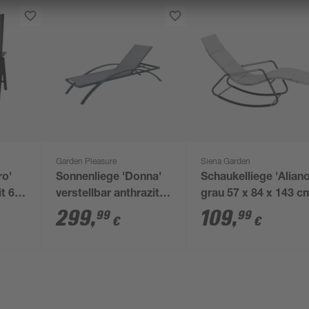
Garden Pleasure
Siena Garden
ro'
Sonnenliege 'Donna'
Schaukelliege 'Aliano
it 69
verstellbar anthrazit
grau 57 x 84 x 143 c
72 x 43 x 197 cm
299
,
109
,
99
99
€
€