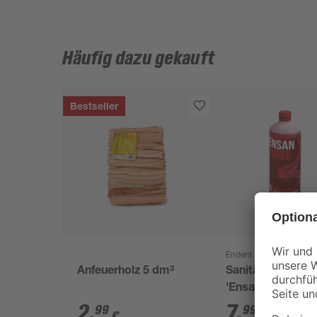
Häufig dazu gekauft
Bestseller
Enders
Anfeuerholz 5 dm³
Sanitärflüssigkei
'Ensan Rinse' 1 l
2
,
7
,
99
99
€
€