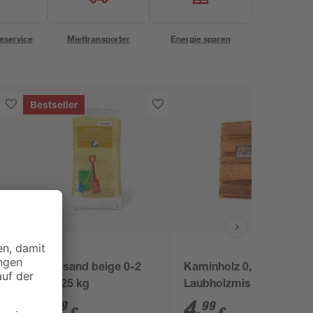
eservice
Miettransporter
Energie sparen
Bestseller
toom
Spielsand beige 0-2
Kaminholz 0,0125 m³
mm 25 kg
Laubholzmischung
3
,
4
,
29
99
€
€