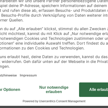
Auf der Gartenliege der Marke Ga
und die warme Jahreszeit genießen
62 cm hoch. Sie bietet also genüg
110 kg. Aber die Liege ist nicht n
braunes Design ist sie zeitlos und 
Umgebung ein. Die Gartenliege d
also zu richtigen Wohlfühloasen.