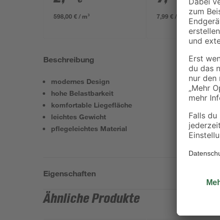
598,00 € / m³
7,99 € / Liter
Beschreibung
modernes Design
hohe Belastbarkeit
komfortable Liegefläche
leichtes Gewicht
pflegeleichtes Material
Eigenschaften
Ähnliche Produkte