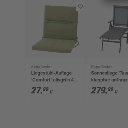
Siena Garden
Siena Garden
Liegestuhl-Auflage
Sonnenliege 'Tau
'Comfort' olivgrün 48
klappbar anthraz
x 96 x 6 cm
x 113 x 182,5 cm
27
,
279
,
99
99
€
€