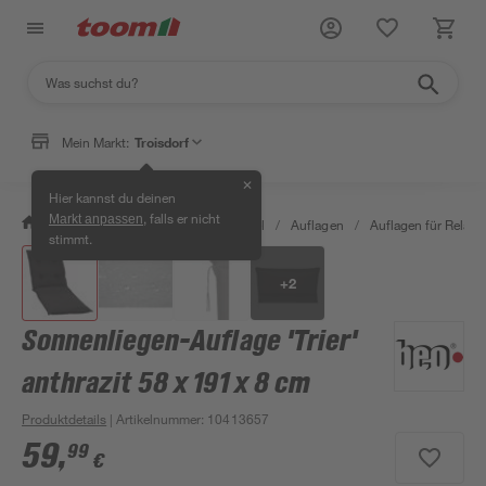
Mein Markt:
Troisdorf
✕
Hier kannst du deinen
, falls er nicht
Markt anpassen
/
Garten & Freizeit
/
Gartenmöbel
/
Auflagen
/
Auflagen für Relaxl
stimmt.
+
2
Sonnenliegen-Auflage 'Trier'
anthrazit 58 x 191 x 8 cm
Produktdetails
| Artikelnummer
:
10413657
59
,
99
€