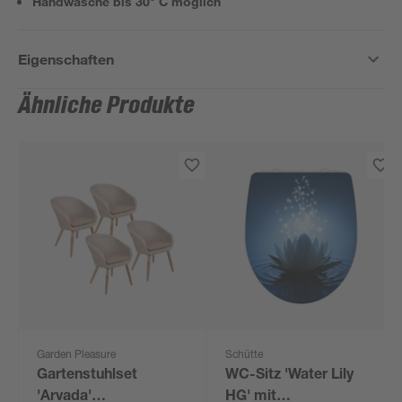
Handwäsche bis 30° C möglich
Eigenschaften
Ähnliche Produkte
Garden Pleasure
Schütte
Gartenstuhlset
WC-Sitz 'Water Lily
'Arvada'
HG' mit