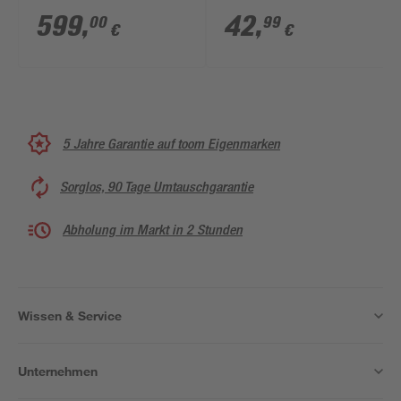
Aluminium/Akazienholz
Absenkautomatik
599
,
42
,
00
99
€
€
beige 4 Stück
Duroplast
5 Jahre Garantie auf toom Eigenmarken
Sorglos, 90 Tage Umtauschgarantie
Abholung im Markt in 2 Stunden
Wissen & Service
Unternehmen