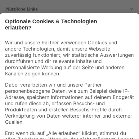
Nützliche Links
Bleib auf dem Laufenden mit unserem Newsletter
Der toom Newsletter: Keine Angebote und Aktionen mehr verpassen!
Zur Newsletter Anmeldung
Folge uns
Zahlungsarten
Versandarten
Sicher einkaufen