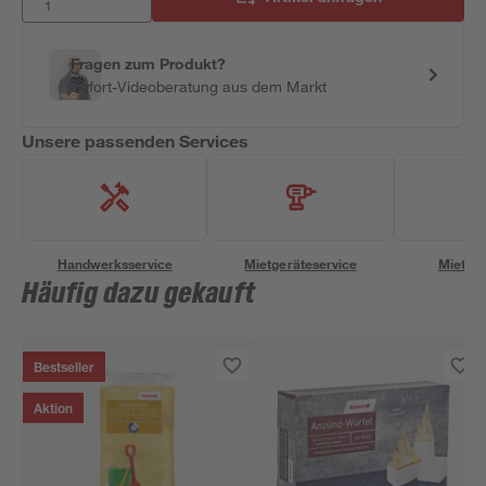
Fragen zum Produkt?
Sofort-Videoberatung aus dem Markt
Unsere passenden Services
Handwerksservice
Mietgeräteservice
Miettra
Häufig dazu gekauft
Bestseller
Aktion