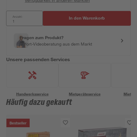
Verfügbarkeit in anderen Märkten
Anzahl:
In den Warenkorb
Fragen zum Produkt?
Sofort-Videoberatung aus dem Markt
Unsere passenden Services
Handwerksservice
Mietgeräteservice
Miettra
Häufig dazu gekauft
Bestseller