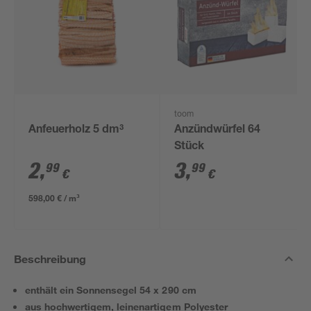
toom
Anfeuerholz 5 dm³
Anzündwürfel 64
Stück
2
,
3
,
99
99
€
€
598,00 € / m³
Beschreibung
enthält ein Sonnensegel 54 x 290 cm
aus hochwertigem, leinenartigem Polyester