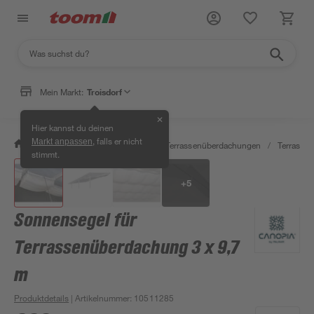
Mein Markt:
Troisdorf
✕
Hier kannst du deinen
, falls er nicht
Markt anpassen
/
Garten & Freizeit
/
Carports & Terrassenüberdachungen
/
Terrasse
stimmt.
+
5
Sonnensegel für
Terrassenüberdachung 3 x 9,7
m
Produktdetails
| Artikelnummer
:
10511285