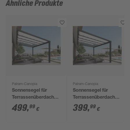
Ähnliche Produkte
Palram-Canopia
Palram-Canopia
Sonnensegel für
Sonnensegel für
Terrassenüberdachung
Terrassenüberdachung
'Stockholm' 325 x
'Stockholm' 325 x
499
,
399
,
99
99
€
€
64,5 cm 10 Stück
64,5 cm 8 Stück