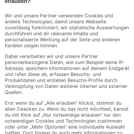
Bleib auf dem Laufenden mit unserem Newsletter
Der toom Newsletter: Keine Angebote und Aktionen mehr verpassen!
Zur Newsletter Anmeldung
Folge uns
Zahlungsarten
Versandarten
Sicher einkaufen
Jetzt die toom-App herunterladen