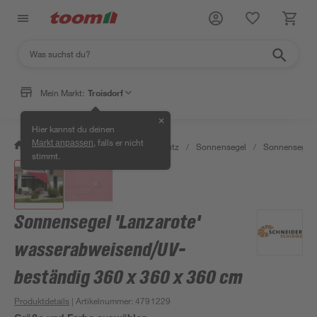
Mein Markt:
Troisdorf
✕
Hier kannst du deinen
, falls er nicht
Markt anpassen
/
Garten & Freizeit
/
Sonnenschutz
/
Sonnensegel
/
Sonnensegel d
stimmt.
Sonnensegel 'Lanzarote'
wasserabweisend/UV-
beständig 360 x 360 x 360 cm
Produktdetails
| Artikelnummer
:
4791229