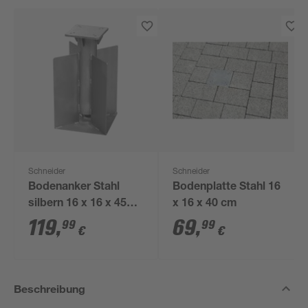
Schneider
Schneider
Bodenanker Stahl
Bodenplatte Stahl 16
silbern 16 x 16 x 45
x 16 x 40 cm
cm
119
,
69
,
99
99
€
€
Beschreibung