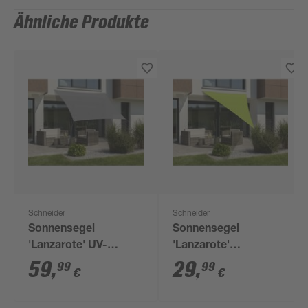
Ähnliche Produkte
Schneider
Schneider
Sonnensegel
Sonnensegel
'Lanzarote' UV-
'Lanzarote'
beständig/wasserabweisend
wasserabweisend/UV-
59
,
29
,
99
99
€
€
360 x 360 cm
beständig 400 x 400 x
300 cm