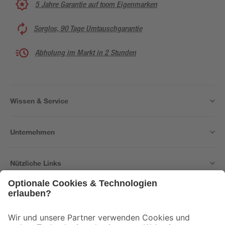
5 Jahre Garantie auf toom Eigenmarken
Sorglos, 90 Tage Umtauschgarantie
Abholung im Markt in 2 Stunden
Wissen & Service
Unternehmen
Nützliche Links
Bleib auf dem Laufenden mit unserem Newsletter
Der toom Newsletter: Keine Angebote und Aktionen mehr verpassen!