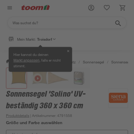
Mein Markt:
Troisdorf
✕
Hier kannst du deinen
, falls er nicht
Markt anpassen
/
Garten & Freizeit
/
Sonnenschutz
/
Sonnensegel
/
Sonnensegel r
stimmt.
Sonnensegel 'Solino' UV-
beständig 360 x 360 cm
Produktdetails
| Artikelnummer
:
4791558
Größe und Farbe auswählen