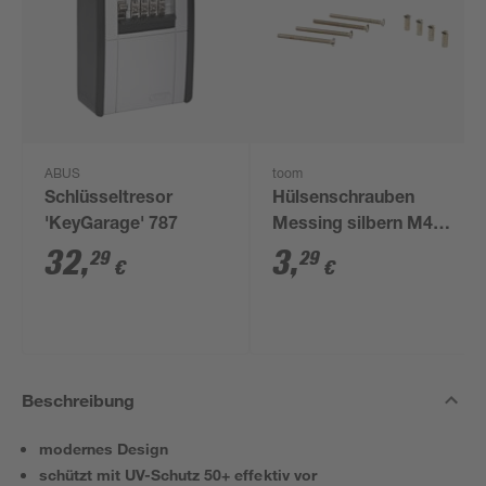
ABUS
toom
Schlüsseltresor
Hülsenschrauben
'KeyGarage' 787
Messing silbern M4 x
5,5 - 6 cm 4 Stück
32
,
3
,
29
29
€
€
Beschreibung
modernes Design
schützt mit UV-Schutz 50+ effektiv vor