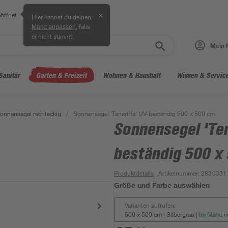
öffnet
✕
Hier kannst du deinen
, falls
Markt anpassen
er nicht stimmt.
Mein 
Sanitär
Garten & Freizeit
Wohnen & Haushalt
Wissen & Servic
onnensegel rechteckig
/
Sonnensegel 'Teneriffa' UV-beständig 500 x 500 cm
Sonnensegel 'Ten
beständig 500 x
Produktdetails
| Artikelnummer
:
2830331
Größe und Farbe auswählen
Varianten aufrufen:
500 x 500 cm | Silbergrau
|
Im Markt v