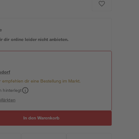
e
 dir online leider nicht anbieten.
sdorf
 empfehlen dir eine Bestellung im Markt.
h hinterlegt
 Märkten
In den Warenkorb