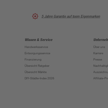
5 Jahre Garantie auf toom Eigenmarken
Wissen & Service
Unterne
Handwerksservice
Über uns
Entsorgungsservice
Karriere
Finanzierung
Presse
Übersicht Ratgeber
Nachhaltigk
Übersicht Märkte
Auszeichn
DIY-Städte-Index 2026
Affiliate-