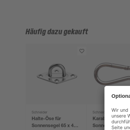
Häufig dazu gekauft
Schneider
Schneider
Halte-Öse für
Karabinerhaken f
Sonnensegel 65 x 40 x
Sonnensegel Ø 6