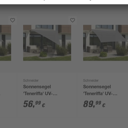
Schneider
Schneider
Sonnensegel
Sonnensegel
'Teneriffa' UV-
'Teneriffa' UV-
erabweisend
beständig 500 x 500 x
beständig/wassera
56
,
89
,
99
99
€
€
500 cm
500 x 360 cm