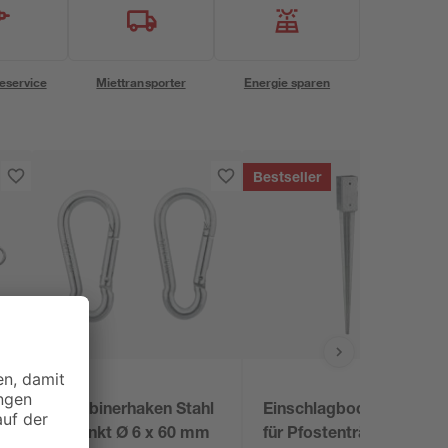
eservice
Miettransporter
Energie sparen
Bestseller
l
Karabinerhaken Stahl
Einschlagbodenhülse
verzinkt Ø 6 x 60 mm
für Pfostenträger 7 x