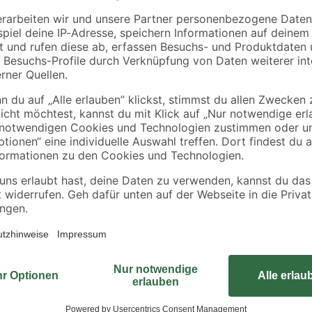
mm
mm
7
,
9
,
99
99
€
€
Schaffe dir mit dem Sonnensegel 'T
Schattenspender, der deinen Außen
500 cm breit, 500 cm lang und wieg
problemlos montieren lässt. Der U
Sonne genießen kannst, ohne dich 
Hart-Polyethylen (HDPE), bietet es
diesem Sonnensegel schaffst du d
Außenbereich gleichzeitig eine mo