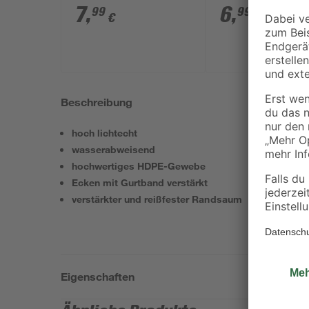
28 mm
mm
7
,
6
,
99
99
€
€
Beschreibung
hoch lichtecht
wasserabweisend
hochwertiges HDPE-Gewebe
Ecken mit Gurtband verstärkt
verstärkter und reißfester Randsaum
Eigenschaften