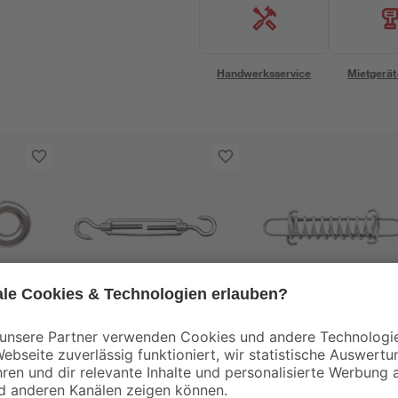
Handwerksservice
Mietgerät
Schneider
Schneider
ür
Spannanker für
Spannfeder Edelstah
 x 60
Sonnensegel 150-218
für Sonnensegel 145