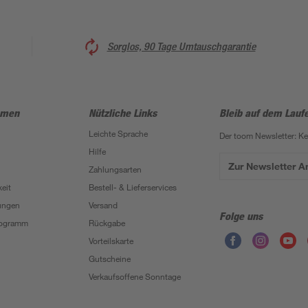
Sorglos, 90 Tage Umtauschgarantie
hmen
Nützliche Links
Bleib auf dem Lauf
Leichte Sprache
Der toom Newsletter: K
Hilfe
Zur Newsletter 
Zahlungsarten
eit
Bestell- & Lieferservices
ungen
Versand
Folge uns
Programm
Rückgabe
Vorteilskarte
Gutscheine
Verkaufsoffene Sonntage