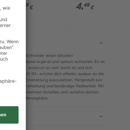
7 x 75 cm
4
,
4
,
49
49
€
€
eneriffa' von Schneider einen stilvollen
bereich funktional ergänzt und optisch aufwertet. Es ist
t nur 4,04 kg, wodurch es sehr leicht ist und sich
V-Schutz von UV 90+ schützt dich effektiv, sodass du die
der direkten Einstrahlung auszusetzen. Hergestellt aus
 eine solide Verarbeitung und beständige Haltbarkeit. Mit
ir flexibel angenehmen Schatten und verleihst deinem
derne, luftige Atmosphäre.