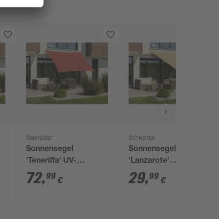
Schneider
Schneider
Sonnensegel
Sonnensegel
'Teneriffa' UV-
'Lanzarote'
bweisend
beständig 360 x 360
wasserabweisend
72
,
29
,
99
99
€
€
cm
400 x 400 x 300 cm