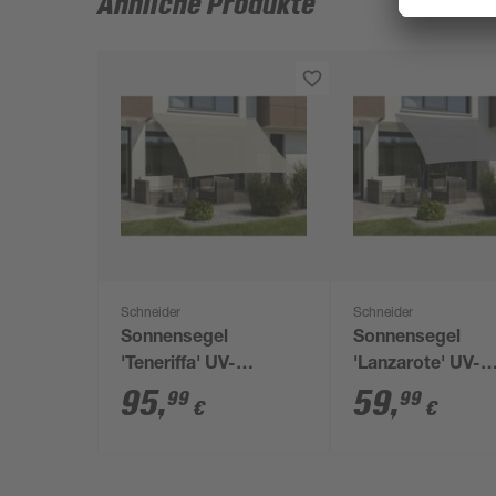
Ähnliche Produkte
Schneider
Schneider
Sonnensegel
Sonnensegel
'Teneriffa' UV-
'Lanzarote' UV-
beständig 500 x 500
beständig/wass
95
,
59
,
99
99
€
€
cm
360 x 360 cm