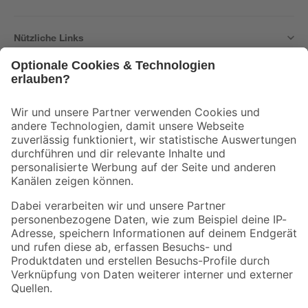
Nützliche Links
Bleib auf dem Laufenden mit unserem Newsletter
Der toom Newsletter: Keine Angebote und Aktionen mehr verpassen!
Zur Newsletter Anmeldung
Folge uns
Zahlungsarten
Versandarten
Sicher einkaufen