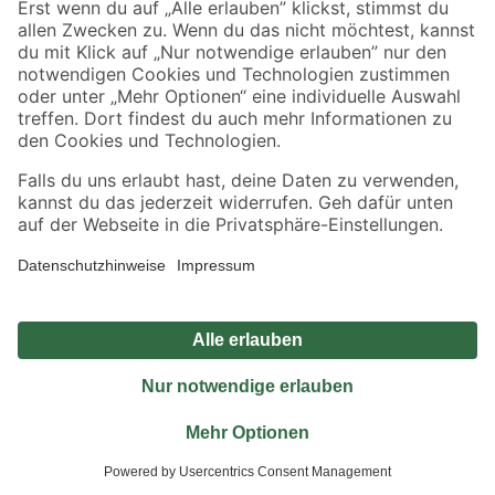
Jetzt die toom-App herunterladen
Alle Preisangaben in EUR inkl. gesetzl. MwSt.. Die dargestellten Angebote sind unter
Umständen nicht in allen Märkten verfügbar. Die angegebenen Verfügbarkeiten beziehen
sich auf den unter "Mein Markt" ausgewählten toom Baumarkt. Alle Angebote und
Produkte nur solange der Vorrat reicht.
*Paketversand ab 59 € versandkostenfrei, gilt nicht für Artikel mit Speditionsversand, hier
fallen zusätzliche Versandkosten an.
Datenschutz
Privatsphäre
Impressum
AGB
Nutzungsbedingungen
Widerrufsrecht
Vertrag widerrufen
Barrierefreiheit
© 2026 toom Baumarkt GmbH