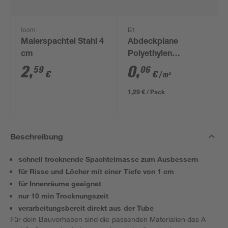
toom
B1
Malerspachtel Stahl 4
Abdeckplane
cm
Polyethylen
transparent 4 x 5 m
2
,
0
,
59
06
€
€
/ m²
1,29 € / Pack
Beschreibung
schnell trocknende Spachtelmasse zum Ausbessern
für Risse und Löcher mit einer Tiefe von 1 cm
für Innenräume geeignet
nur 10 min Trocknungszeit
verarbeitungsbereit direkt aus der Tube
Für dein Bauvorhaben sind die passenden Materialien das A