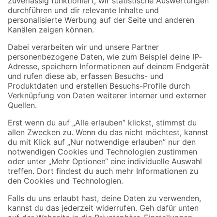
Zur Newsletter Anmeldung
Folge uns
Zahlungsarten
Versandarten
Sicher einkaufen
Jetzt die toom-App herunterladen
Alle Preisangaben in EUR inkl. gesetzl. MwSt.. Die dargestellten Angebote sind unter