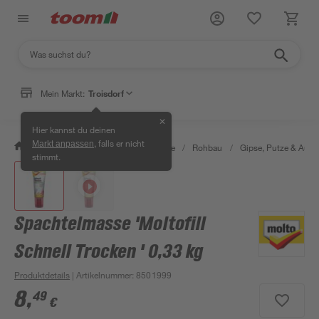
Mein Markt:
Troisdorf
✕
Hier kannst du deinen
, falls er nicht
Markt anpassen
/
Bauen & Renovieren
/
Baustoffe
/
Rohbau
/
Gipse, Putze & Aus
stimmt.
Spachtelmasse 'Moltofill
Schnell Trocken ' 0,33 kg
Produktdetails
| Artikelnummer
:
8501999
8
,
49
€