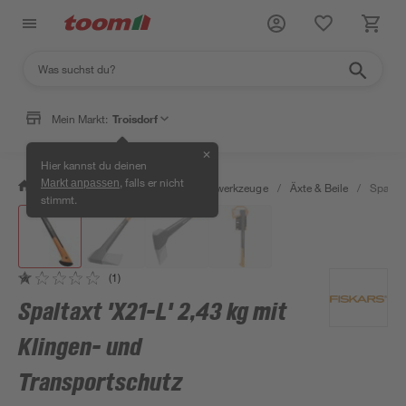
Mein Markt:
Troisdorf
✕
Hier kannst du deinen
, falls er nicht
Markt anpassen
/
Garten & Freizeit
/
Gartenhandwerkzeuge
/
Äxte & Beile
/
Spaltax
stimmt.
(1)
Spaltaxt 'X21-L' 2,43 kg mit
Klingen- und
Transportschutz