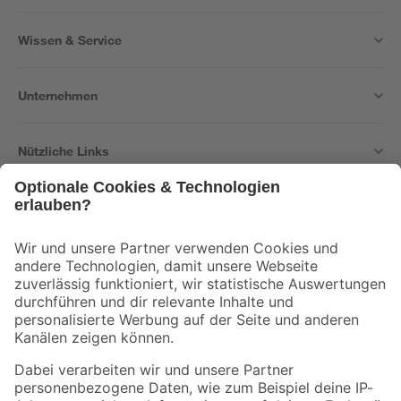
Wissen & Service
Unternehmen
Nützliche Links
Bleib auf dem Laufenden mit unserem Newsletter
Der toom Newsletter: Keine Angebote und Aktionen mehr verpassen!
Zur Newsletter Anmeldung
Folge uns