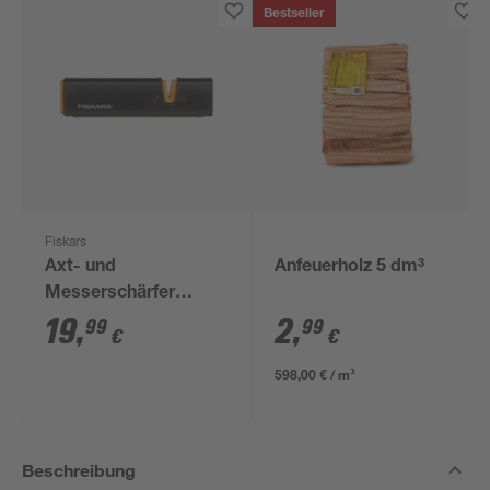
Bestseller
Fiskars
Axt- und
Anfeuerholz 5 dm³
Messerschärfer
"Xsharp" 165 x 90 x
19
,
2
,
99
99
€
€
40 mm
598,00 € / m³
Beschreibung