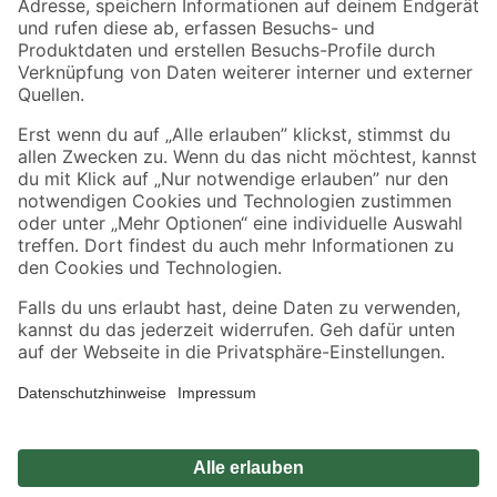
Zahlungsarten
Versandarten
Sicher einkaufen
Jetzt die toom-App herunterladen
Alle Preisangaben in EUR inkl. gesetzl. MwSt.. Die dargestellten Angebote sind unter
Umständen nicht in allen Märkten verfügbar. Die angegebenen Verfügbarkeiten beziehen
sich auf den unter "Mein Markt" ausgewählten toom Baumarkt. Alle Angebote und
Produkte nur solange der Vorrat reicht.
*Paketversand ab 59 € versandkostenfrei, gilt nicht für Artikel mit Speditionsversand, hier
fallen zusätzliche Versandkosten an.
Datenschutz
Privatsphäre
Impressum
AGB
Nutzungsbedingungen
Widerrufsrecht
Vertrag widerrufen