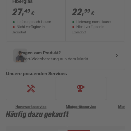
Fiberglas
27
,
22
,
49
99
€
€
Lieferung nach Hause
Lieferung nach Hause
Nicht verfügbar in
Nicht verfügbar in
Troisdorf
Troisdorf
Fragen zum Produkt?
Sofort-Videoberatung aus dem Markt
Unsere passenden Services
Handwerksservice
Mietgeräteservice
Miettra
Häufig dazu gekauft