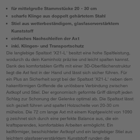
für mittelgroße Stammstücke 20 - 30 cm
scharfe Klinge aus doppelt gehärtetem Stahl
Stiel aus wetterbeständigem, glasfaserverstärktem
Kunststoff
einfaches Nachschleifen der Axt
inkl. Klingen- und Transportschutz
Die langlebige Spaltaxt 'X21-L' besitzt eine hohe Spaltleistung,
wodurch du dein Kaminholz präzise und leicht spalten kannst.
Dank des komfortablen Griffs mit einer 3D-Oberflächenstruktur
liegt die Axt fest in der Hand und lässt sich sicher führen. Für
ein Plus an Sicherheit sorgt bei der Spaltaxt 'X21-L' neben dem
hakenförmigen Griffende die unlösbare Verbindung zwischen
Axtkopf und Stiel. Der ergonomisch geformte Griff dämpft jeden
Schlag zur Schonung der Gelenke optimal ab. Die Spaltaxt lässt
sich gezielt führen und spaltet Holzscheite von 20-30 cm
mühelos. Die 72 cm lange Axt mit einem Kopfgewicht von 1090
g zeichnet sich durch eine perfekte Balance aus, die ein
kraftsparendes, komfortables Arbeiten ermöglicht. Ein
keilförmiger, beschichteter Axtkopf und ein langlebiger Stiel aus
leichtem glasfaserverstärktem Kunststoff runden die