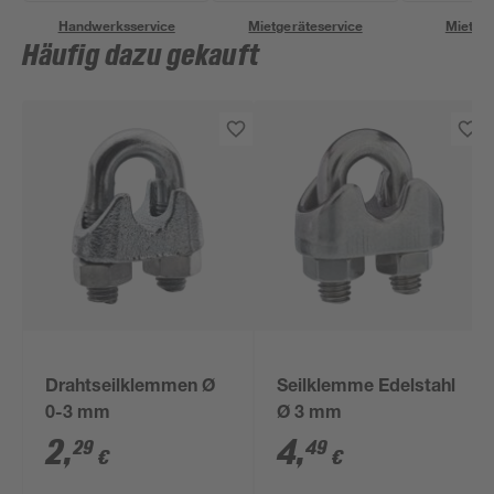
Handwerksservice
Mietgeräteservice
Miettra
Häufig dazu gekauft
Drahtseilklemmen Ø
Seilklemme Edelstahl
0-3 mm
Ø 3 mm
2
,
4
,
29
49
€
€