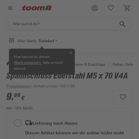
Mein Markt:
Troisdorf
✕
Hier kannst du deinen
, falls er nicht
Markt anpassen
/
Werkstatt & Maschinen
/
Eisenwaren & Beschläge
/
Ketten, Seile & 
stimmt.
Spannschloss Edelstahl M5 x 70 V4A
Produktdetails
| Artikelnummer
:
1681790
9
,
99
€
inkl. 19% MwSt.
Lieferung nach Hause
Diesen Artikel können wir dir online leider nicht