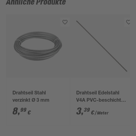
Ähnliche Produkte
Drahtseil Stahl
Drahtseil Edelstahl
verzinkt Ø 3 mm
V4A PVC-beschichtet
Meterware 3 mm
8
,
3
,
99
39
€
€
/ Meter