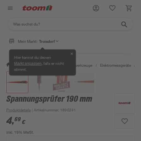
Mein Markt:
Troisdorf
✕
Hier kannst du deinen
, falls er nicht
Markt anpassen
/
Werkstatt & Maschinen
/
Messwerkzeuge
/
Elektromessgeräte
/
S
stimmt.
Spannungsprüfer 190 mm
Produktdetails
| Artikelnummer
:
1890241
4
,
69
€
inkl. 19% MwSt.