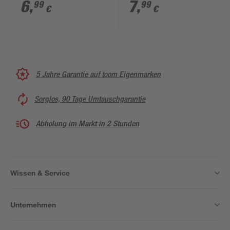
6
,
7
,
99
99
€
€
5 Jahre Garantie auf toom Eigenmarken
Sorglos, 90 Tage Umtauschgarantie
Abholung im Markt in 2 Stunden
Wissen & Service
Unternehmen