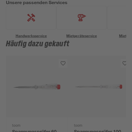
Unsere passenden Services
Handwerksservice
Mietgeräteservice
Miettra
Häufig dazu gekauft
toom
toom