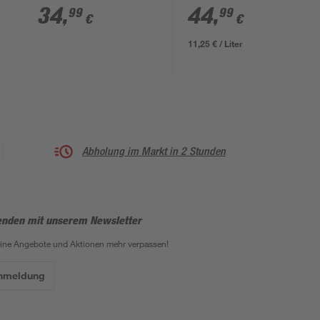
250' transparent
34
,
44
,
99
99
€
€
+2,50 Dioptrien
11,25 € / Liter
Abholung im Markt in 2 Stunden
enden mit unserem Newsletter
eine Angebote und Aktionen mehr verpassen!
Anmeldung