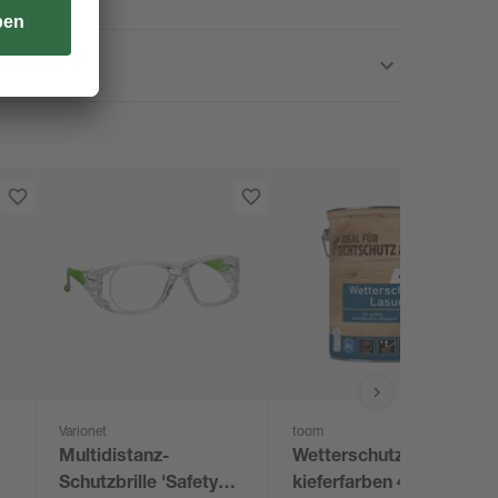
Varionet
toom
Multidistanz-
Wetterschutz-Lasur
Schutzbrille 'Safety
kieferfarben 4 l