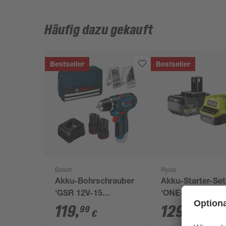
Häufig dazu gekauft
Bestseller
Bestseller
Bosch
Ryobi
Akku-Bohrschrauber
Akku-Starter-Set
'GSR 12V-15
'ONE+ HP RC181
Professional' mit 2
150X' 18 V 5,0 Ah
119
,
129
,
99
99
€
€
Akkus, Tasche und
Akku und Ladege