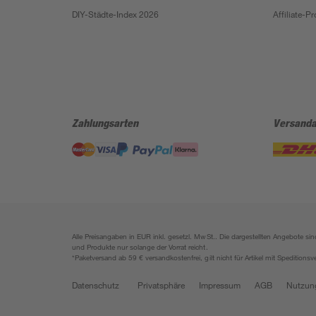
DIY-Städte-Index 2026
Affiliate-
Zahlungsarten
Versanda
Alle Preisangaben in EUR inkl. gesetzl. MwSt.. Die dargestellten Angebote 
und Produkte nur solange der Vorrat reicht.
*Paketversand ab 59 € versandkostenfrei, gilt nicht für Artikel mit Speditionsv
Datenschutz
Privatsphäre
Impressum
AGB
Nutzun