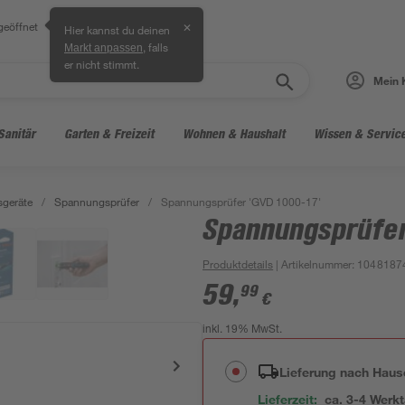
geöffnet
✕
Hier kannst du deinen
, falls
Markt anpassen
er nicht stimmt.
Mein 
Sanitär
Garten & Freizeit
Wohnen & Haushalt
Wissen & Servic
sgeräte
/
Spannungsprüfer
/
Spannungsprüfer 'GVD 1000-17'
Spannungsprüfer
Produktdetails
| Artikelnummer
:
1048187
59
,
99
€
inkl. 19% MwSt.
Lieferung nach Haus
Lieferzeit:
ca. 3-4 Werk