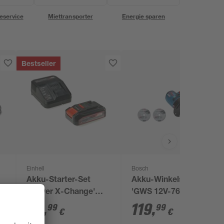
eservice
Miettransporter
Energie sparen
Bestseller
Einhell
Bosch
Akku-Starter-Set
Akku-Winkelschleifer
'Power X-Change'
'GWS 12V-76
Ladegerät und Akku
Professional' 12 V
29
,
119
,
99
99
€
€
18 V 2,5 Ah
ohne Akku