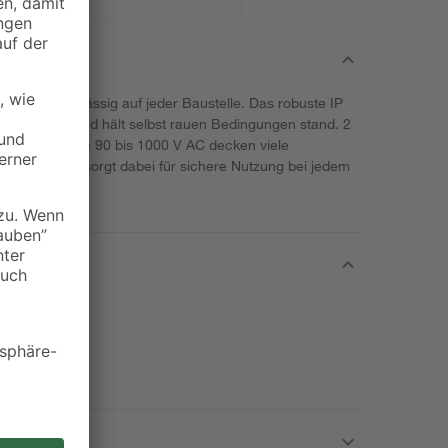
est du zuverlässig auf jeder Baustelle. Das robuste IP
und Wasser und hält selbst rauen Bedingungen stand. 2
00 V AC sowie 90 bis 1000 V AC decken viele
 Selbsttest sorgt dabei für sichere Nutzung bei jedem