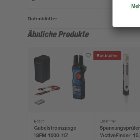
Datenblätter
Ähnliche Produkte
Bestseller
Bosch
Laserliner
Gabelstromzange
Spannungsprüfe
'GFM 1000-15'
'ActiveFinder' 15