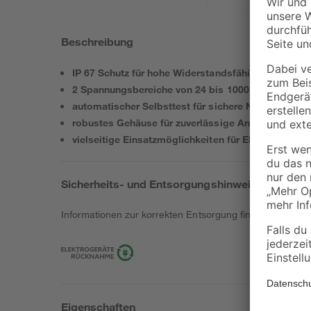
Zubehörset
Beschreibung
IP 67 Schutz für hohe Widerstandsfähigkeit auf st
2 Spannungsbereiche von 24 bis 1000 V AC und 90
automatischer Selbsttest für sichere Nutzung vor 
robustes Gehäuse für zuverlässige Anwendung im h
vielseitige Einsatzmöglichkeiten für Elektroarbeit
Sicherheits- und Entsorgungshinweise
Informationen zur korrekten Entsorgung findest du
hier
.
Eigenschaften