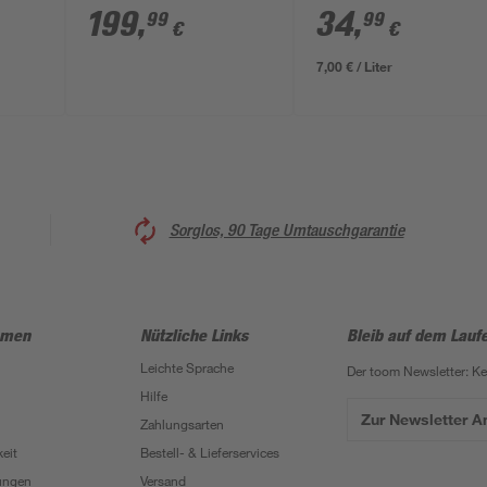
199
,
34
,
99
99
€
€
7,00 € / Liter
Sorglos, 90 Tage Umtauschgarantie
hmen
Nützliche Links
Bleib auf dem Lauf
Leichte Sprache
Der toom Newsletter: K
Hilfe
Zur Newsletter 
Zahlungsarten
eit
Bestell- & Lieferservices
ungen
Versand