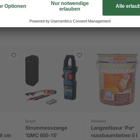
Bosch
Wilckens
r
Strommesszange
Langzeitlasur 'Pur'
,8 cm
'GMC 600-15'
nussbaumfarben 5 l