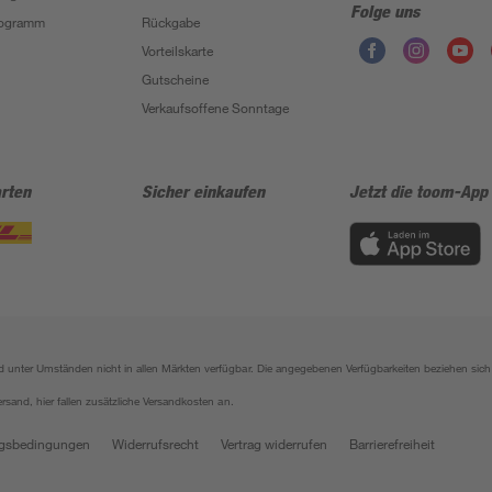
Folge uns
Programm
Rückgabe
Vorteilskarte
Gutscheine
Verkaufsoffene Sonntage
rten
Sicher einkaufen
Jetzt die toom-App
sind unter Umständen nicht in allen Märkten verfügbar. Die angegebenen Verfügbarkeiten beziehen s
ersand, hier fallen zusätzliche Versandkosten an.
gsbedingungen
Widerrufsrecht
Vertrag widerrufen
Barrierefreiheit