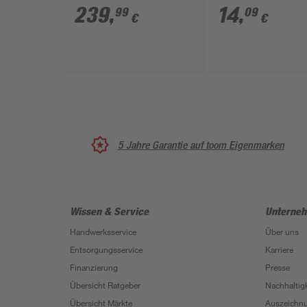
239
,
14
,
99
09
€
€
5 Jahre Garantie auf toom Eigenmarken
Wissen & Service
Unterne
Handwerksservice
Über uns
Entsorgungsservice
Karriere
Finanzierung
Presse
Übersicht Ratgeber
Nachhaltigk
Übersicht Märkte
Auszeichn