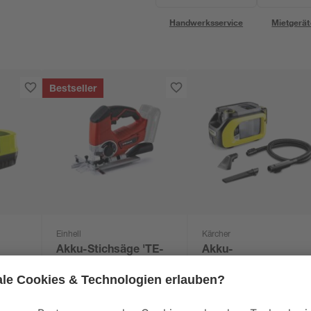
Handwerksservice
Mietgerät
Bestseller
Einhell
Kärcher
Akku-Stichsäge 'TE-
Akku-
20-
JS 18/80 Li-Solo'
Waschsauger 'SE 3-
 mit
ohne Akku und
18 Compact' ohne
59
,
169
,
99
99
€
€
rät
Ladegerät
Akku und Ladegerät