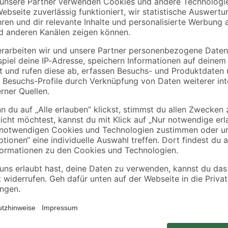
Mit diesem Spannungsprüfer arbeit
aubigen und nassen Baustellen
67 Design schützt dich vor Staub 
 bis 1000 V AC
Spannungsbereiche von 24 bis 10
und während des Einsatzes
Anwendungen ab. Der automatische
arten Baustellenalltag
Einsatz.
en in Haus und Gewerbe