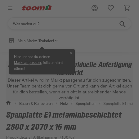
Mein Markt:
Troisdorf
✕
Hier kannst du deinen
, falls er nicht
Zuschnittsartikel – individuelle Anfertigung
Markt anpassen
stimmt.
im Markt
Dieser Artikel wird im Markt passgenau für dich zugeschnitten.
Unser Team berät dich gerne vor Ort und kann den Artikel auch
für dich bestellen, wenn er nicht in ausreichender Menge
vorrätig ist.
/
Bauen & Renovieren
/
Holz
/
Spanplatten
/
Spanplatte E1 melam
Spanplatte E1 melaminbeschichtet
2800 x 2070 x 16 mm
Produktdetails
| Artikelnummer
:
7100707