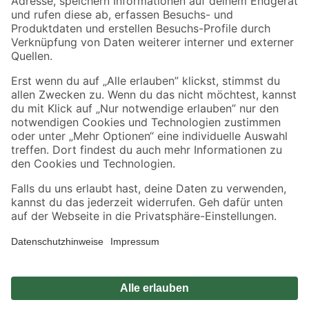
Zahlungsarten
Versandarten
Sicher einkaufen
Jetzt die toom-App herunterladen
Alle Preisangaben in EUR inkl. gesetzl. MwSt.. Die dargestellten Angebote sind unter
Umständen nicht in allen Märkten verfügbar. Die angegebenen Verfügbarkeiten beziehen
sich auf den unter "Mein Markt" ausgewählten toom Baumarkt. Alle Angebote und
Produkte nur solange der Vorrat reicht.
*Paketversand ab 59 € versandkostenfrei, gilt nicht für Artikel mit Speditionsversand, hier
fallen zusätzliche Versandkosten an.
Datenschutz
Privatsphäre
Impressum
AGB
Nutzungsbedingungen
Widerrufsrecht
Vertrag widerrufen