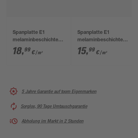
Spanplatte E1
Spanplatte E1
melaminbeschichtet
melaminbeschichtet
2800 x 2070 x 19 mm
2800 x 2070 x 8 mm
18
,
15
,
99
99
€
€
/ m²
/ m²
5 Jahre Garantie auf toom Eigenmarken
Sorglos, 90 Tage Umtauschgarantie
Abholung im Markt in 2 Stunden