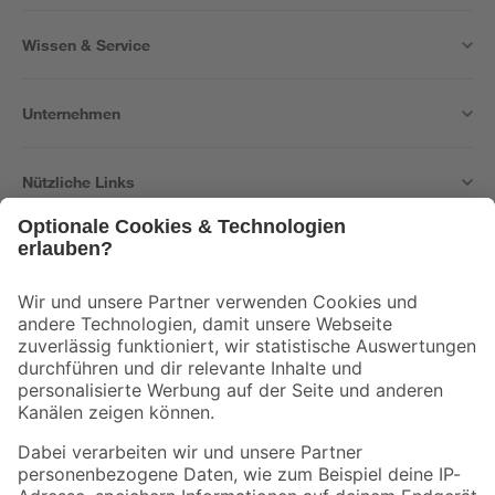
Wissen & Service
Unternehmen
Nützliche Links
Bleib auf dem Laufenden mit unserem Newsletter
Der toom Newsletter: Keine Angebote und Aktionen mehr verpassen!
Zur Newsletter Anmeldung
Folge uns