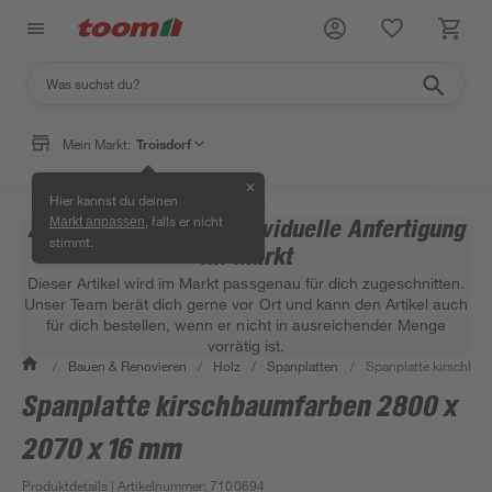
Mein Markt:
Troisdorf
✕
Hier kannst du deinen
, falls er nicht
Zuschnittsartikel – individuelle Anfertigung
Markt anpassen
stimmt.
im Markt
Dieser Artikel wird im Markt passgenau für dich zugeschnitten.
Unser Team berät dich gerne vor Ort und kann den Artikel auch
für dich bestellen, wenn er nicht in ausreichender Menge
vorrätig ist.
/
Bauen & Renovieren
/
Holz
/
Spanplatten
/
Spanplatte kirschba
Spanplatte kirschbaumfarben 2800 x
2070 x 16 mm
Produktdetails
| Artikelnummer
:
7100694