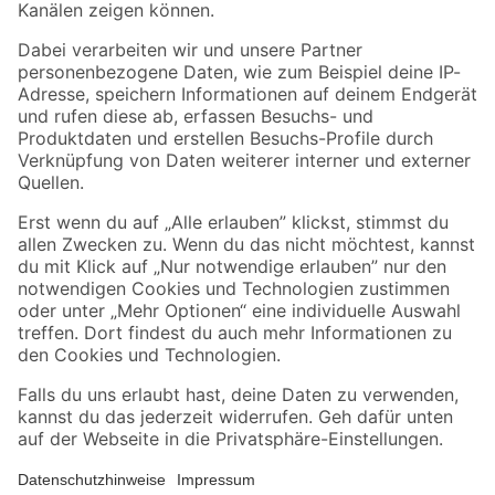
Folge uns
Zahlungsarten
Versandarten
Sicher einkaufen
Jetzt die toom-App herunterladen
Alle Preisangaben in EUR inkl. gesetzl. MwSt.. Die dargestellten Angebote sind unter
Umständen nicht in allen Märkten verfügbar. Die angegebenen Verfügbarkeiten beziehen
sich auf den unter "Mein Markt" ausgewählten toom Baumarkt. Alle Angebote und
Produkte nur solange der Vorrat reicht.
*Paketversand ab 59 € versandkostenfrei, gilt nicht für Artikel mit Speditionsversand, hier