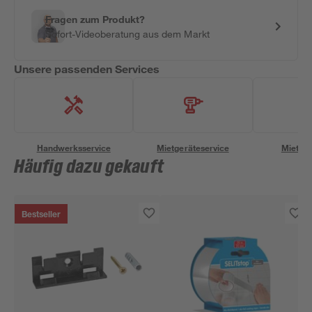
Fragen zum Produkt?
Sofort-Videoberatung aus dem Markt
Unsere passenden Services
Handwerksservice
Mietgeräteservice
Miettra
Häufig dazu gekauft
Bestseller