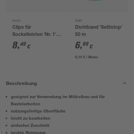
toom
Selit
Clips für
Dichtband 'Selitstop'
Sockelleisten 'Nr. 1'
50 m
schwarz, 20 Stück
8
,
6
,
49
99
€
€
0,14 € / Meter
Beschreibung
geeignet zur Verwendung im Möbelbau und für
Bastelarbeiten
nutzungsfertige Oberfläche
leicht zu bearbeiten
einfacher Zuschnitt
leichte Reinigung