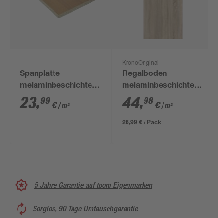
KronoOriginal
Spanplatte
Regalboden
melaminbeschichtet
melaminbeschichtet
2800 x 2070 x 16 mm
Sonoma Eiche 2630 x
23
,
44
,
99
98
€
€
/ m²
/ m²
300 x 19 mm
26,99 € / Pack
5 Jahre Garantie auf toom Eigenmarken
Sorglos, 90 Tage Umtauschgarantie