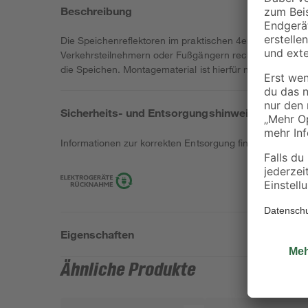
Beschreibung
Die Speichenreflektoren im praktischen 4er-Pack von F
Verkehrsteilnehmern oder Fußgängern rechtzeitig bemer
die Speichen. Montagematerial ist hierfür nicht nötig. 
Sicherheits- und Entsorgungshinweise
Informationen zur korrekten Entsorgung findest du
hier
.
Eigenschaften
Ähnliche Produkte