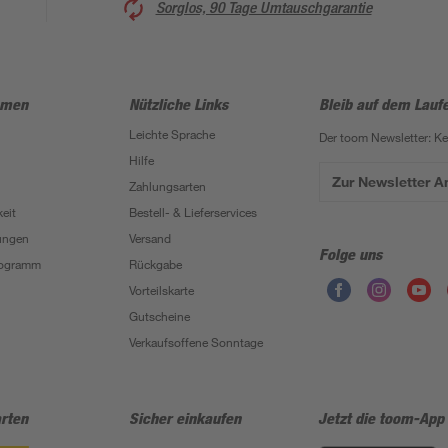
Sorglos, 90 Tage Umtauschgarantie
hmen
Nützliche Links
Bleib auf dem Lauf
Leichte Sprache
Der toom Newsletter: K
Hilfe
Zur Newsletter 
Zahlungsarten
eit
Bestell- & Lieferservices
ungen
Versand
Folge uns
Programm
Rückgabe
Vorteilskarte
Gutscheine
Verkaufsoffene Sonntage
rten
Sicher einkaufen
Jetzt die toom-App