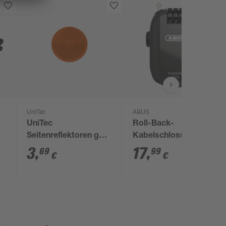
UniTec
ABUS
UniTec
Roll-Back-
Seitenreflektoren gelb
Kabelschloss
2 Stück
'Combiflex StopOver
3
,
17
,
69
99
€
€
65' schwarz Ø 1,2 x 65
cm