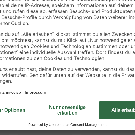
ischer sorgen für die ordnungsgemäße Sichtbarkeit im Straßenverkehr.
kt zu werden. Die Montage verläuft schnell und bequem: Klemmen Sie 
Dank der sehr festen Klemmvorrichtung an den jeweiligen Enden sind die