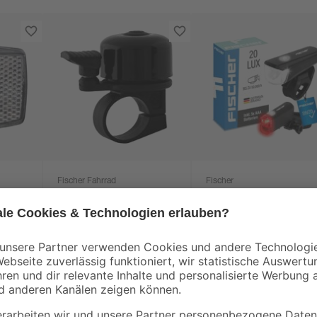
Fischer Fahrrad
Fischer
Fahrrad-Miniglocke
LED-Beleuchtungsse
schwarz
Batterien 20 Lux mit
Halterung
4
,
12
,
79
99
€
€