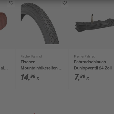
Fischer Fahrrad
Fischer Fahrrad
Fischer
Fahrradschlauch
sal
Mountainbikereifen 20
Dunlopventil 24 Zoll
Zoll
14
,
7
,
99
99
€
€