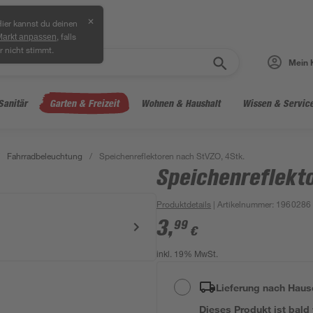
✕
ier kannst du deinen
, falls
Markt anpassen
r nicht stimmt.
Mein 
Sanitär
Garten & Freizeit
Wohnen & Haushalt
Wissen & Servic
Fahrradbeleuchtung
/
Speichenreflektoren nach StVZO, 4Stk.
Speichenreflekt
Produktdetails
| Artikelnummer
:
1960286
3
,
99
€
inkl. 19% MwSt.
Lieferung nach Haus
Dieses Produkt ist bald