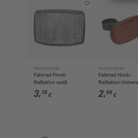
Fischer Fahrrad
Fischer Fahrrad
Fahrrad Front-
Fahrrad Heck-
Reflektor weiß
Reflektor Univer
rot
3
,
2
,
79
99
€
€