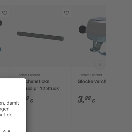
Fischer Fahrrad
Fischer Fahrrad
t
Speichensticks
Glocke verchromt
„Secuclip“ 12 Stück
6
,
3
,
99
99
€
€