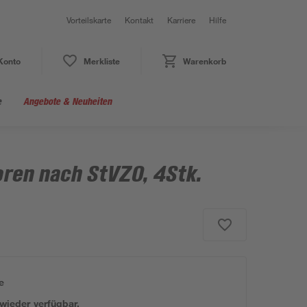
Vorteilskarte
Kontakt
Karriere
Hilfe
Konto
Merkliste
Warenkorb
e
Angebote & Neuheiten
oren nach StVZO, 4Stk.
e
 wieder verfügbar.