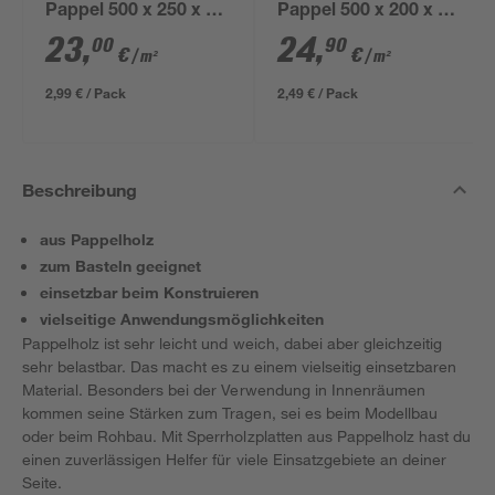
Pappel 500 x 250 x 3
Pappel 500 x 200 x 3
mm
mm
23
,
24
,
00
90
€
€
/ m²
/ m²
2,99 € / Pack
2,49 € / Pack
Beschreibung
aus Pappelholz
zum Basteln geeignet
einsetzbar beim Konstruieren
vielseitige Anwendungsmöglichkeiten
Pappelholz ist sehr leicht und weich, dabei aber gleichzeitig
sehr belastbar. Das macht es zu einem vielseitig einsetzbaren
Material. Besonders bei der Verwendung in Innenräumen
kommen seine Stärken zum Tragen, sei es beim Modellbau
oder beim Rohbau. Mit Sperrholzplatten aus Pappelholz hast du
einen zuverlässigen Helfer für viele Einsatzgebiete an deiner
Seite.