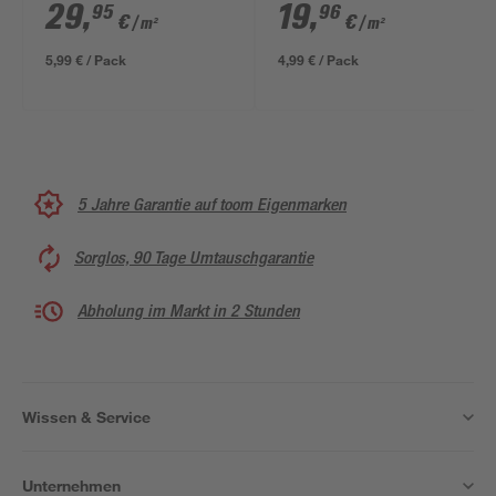
mm
mm
29
,
19
,
95
96
€
€
/ m²
/ m²
5,99 € / Pack
4,99 € / Pack
5 Jahre Garantie auf toom Eigenmarken
Sorglos, 90 Tage Umtauschgarantie
Abholung im Markt in 2 Stunden
Wissen & Service
Unternehmen