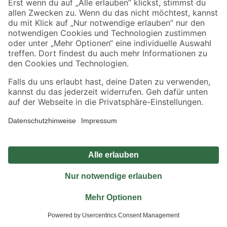
Jetzt die toom-App herunterladen
Alle Preisangaben in EUR inkl. gesetzl. MwSt.. Die dargestellten Angebote sind unter
Umständen nicht in allen Märkten verfügbar. Die angegebenen Verfügbarkeiten beziehen
sich auf den unter "Mein Markt" ausgewählten toom Baumarkt. Alle Angebote und
Produkte nur solange der Vorrat reicht.
*Paketversand ab 59 € versandkostenfrei, gilt nicht für Artikel mit Speditionsversand, hier
fallen zusätzliche Versandkosten an.
Datenschutz
Privatsphäre
Impressum
AGB
Nutzungsbedingungen
Widerrufsrecht
Vertrag widerrufen
Barrierefreiheit
© 2026 toom Baumarkt GmbH