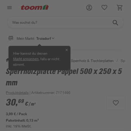
Mein Markt:
Troisdorf
✕
Hier kannst du deinen
, falls er nicht
Markt anpassen
/
Bauen & Renovieren
/
Holz
/
Sperrholz & Tischlerplatten
/
Sperrh
stimmt.
Sperrholzplatte Pappel 500 x 250 x 5
mm
Produktdetails
| Artikelnummer
:
7171466
30
,
69
€
/ m²
3,99 € / Pack
Paketinhalt:
0,13 m²
inkl. 19% MwSt.