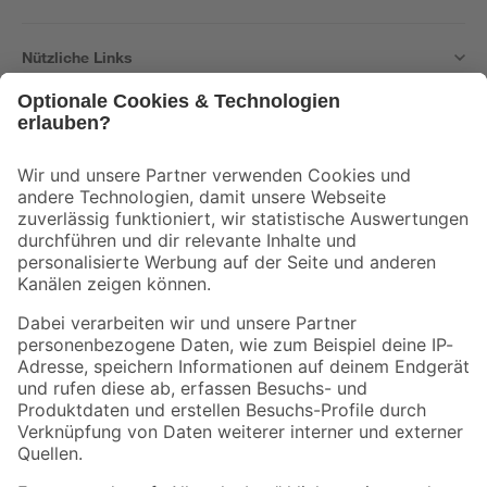
Nützliche Links
Bleib auf dem Laufenden mit unserem Newsletter
Der toom Newsletter: Keine Angebote und Aktionen mehr verpassen!
Zur Newsletter Anmeldung
Folge uns
Zahlungsarten
Versandarten
Sicher einkaufen