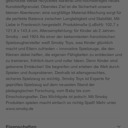
geschickte Weise recyceltes Material und hochwertiges neues
Kunststoffgranulat. Oberstes Ziel ist die Sicherheit unserer
kleinen Abenteurer; eine sorgfältige Material-Mischung sorgt für
die perfekte Balance zwischen Langlebigkeit und Stabilität. Mit
Liebe in Frankreich hergestellt. Produktmaße (LxBxH): 102,7 x
121,8 x 143,4 cm. Altersempfehlung: für Kinder ab 2 Jahren.
Smoby - seit 1924 Als einer der bekanntesten französischen
Spielzeughersteller weiß Smoby Toys, was Kinder glücklich
macht und Eltern zufrieden – innovative Spielzeuge, die den
Kleinen dabei helfen, die eigenen Fähigkeiten zu entdecken und
zu trainieren, fröhlich-bunt und voller Ideen. Denn Kinder sind
geborene Entdecker! Sie begreifen und erleben die Welt durch
Spielen und Ausprobieren. Deshalb ist altersgerechtes,
sicheres Spielzeug so wichtig. Smoby Toys ist Experte für
geprüftes Spielzeug auf dem neuesten Stand der
pädagogischen Forschung, vom Baby bis zum
Einschulungsalter. Das Wichtigste ist jedoch: Mit Smoby
Produkten spielen macht einfach so richtig Spaß! Mehr unter
www.smoby.de
Eigenschaften