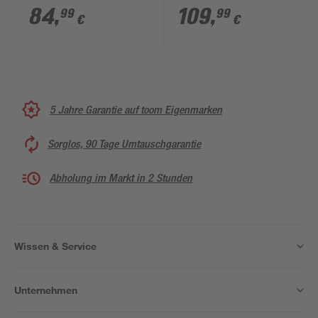
grau 60 x 31 x 192 cm
84
,
109
,
99
99
€
€
5 Jahre Garantie auf toom Eigenmarken
Sorglos, 90 Tage Umtauschgarantie
Abholung im Markt in 2 Stunden
Wissen & Service
Unternehmen