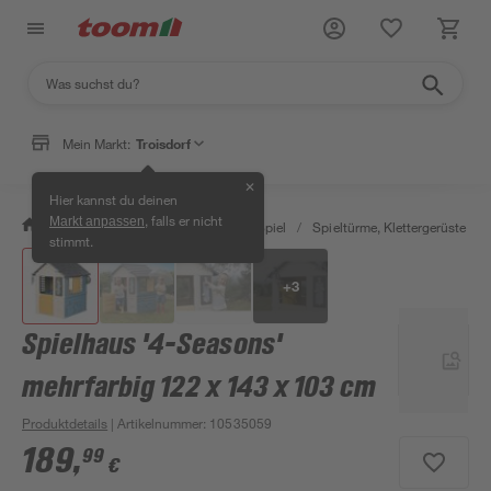
Mein Markt:
Troisdorf
✕
Hier kannst du deinen
, falls er nicht
Markt anpassen
/
Garten & Freizeit
/
Outdoor & Spiel
/
Spieltürme, Klettergerüste & S
stimmt.
+
3
Spielhaus '4-Seasons'
mehrfarbig 122 x 143 x 103 cm
Produktdetails
| Artikelnummer
:
10535059
189
,
99
€