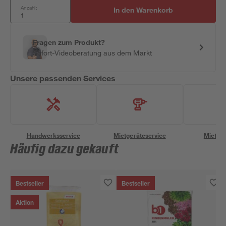
Anzahl:
In den Warenkorb
Fragen zum Produkt?
Sofort-Videoberatung aus dem Markt
Unsere passenden Services
Handwerksservice
Mietgeräteservice
Miettra
Häufig dazu gekauft
Bestseller
Bestseller
Aktion