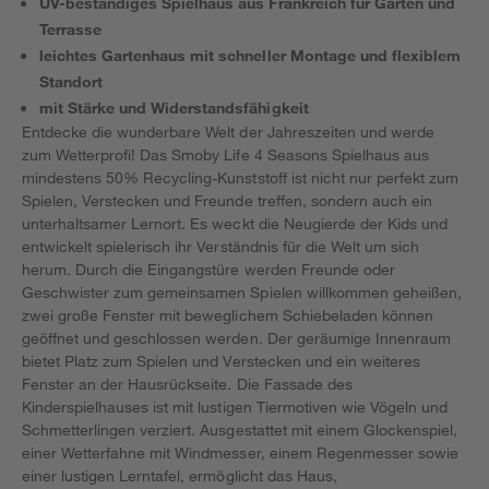
UV-beständiges Spielhaus aus Frankreich für Garten und
Terrasse
leichtes Gartenhaus mit schneller Montage und flexiblem
Standort
mit Stärke und Widerstandsfähigkeit
Entdecke die wunderbare Welt der Jahreszeiten und werde
zum Wetterprofi! Das Smoby Life 4 Seasons Spielhaus aus
mindestens 50% Recycling-Kunststoff ist nicht nur perfekt zum
Spielen, Verstecken und Freunde treffen, sondern auch ein
unterhaltsamer Lernort. Es weckt die Neugierde der Kids und
entwickelt spielerisch ihr Verständnis für die Welt um sich
herum. Durch die Eingangstüre werden Freunde oder
Geschwister zum gemeinsamen Spielen willkommen geheißen,
zwei große Fenster mit beweglichem Schiebeladen können
geöffnet und geschlossen werden. Der geräumige Innenraum
bietet Platz zum Spielen und Verstecken und ein weiteres
Fenster an der Hausrückseite. Die Fassade des
Kinderspielhauses ist mit lustigen Tiermotiven wie Vögeln und
Schmetterlingen verziert. Ausgestattet mit einem Glockenspiel,
einer Wetterfahne mit Windmesser, einem Regenmesser sowie
einer lustigen Lerntafel, ermöglicht das Haus,