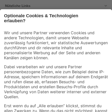
Nützliche Links
Bleib auf dem Laufenden mit unserem Newsletter
Der toom Newsletter: Keine Angebote und Aktionen mehr verpassen!
Zur Newsletter Anmeldung
Folge uns
Zahlungsarten
Versandarten
Sicher einkaufen