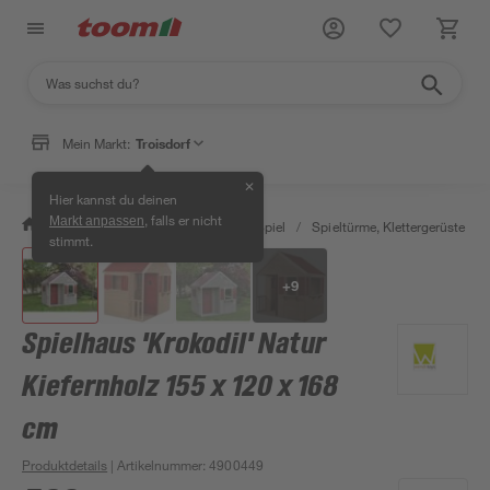
Mein Markt:
Troisdorf
✕
Hier kannst du deinen
, falls er nicht
Markt anpassen
/
Garten & Freizeit
/
Outdoor & Spiel
/
Spieltürme, Klettergerüste & S
stimmt.
+
9
Spielhaus 'Krokodil' Natur
Kiefernholz 155 x 120 x 168
cm
Produktdetails
| Artikelnummer
:
4900449