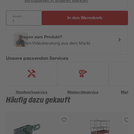
Verfügbarkeit in anderen Märkten
Anzahl:
In den Warenkorb
Fragen zum Produkt?
Sofort-Videoberatung aus dem Markt
Unsere passenden Services
Handwerksservice
Mietgeräteservice
Miettra
Häufig dazu gekauft