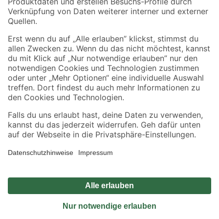
Sicher einkaufen
Jetzt die toom-App herunterladen
Alle Preisangaben in EUR inkl. gesetzl. MwSt.. Die dargestellten Angebote sind unter
Umständen nicht in allen Märkten verfügbar. Die angegebenen Verfügbarkeiten beziehen
sich auf den unter "Mein Markt" ausgewählten toom Baumarkt. Alle Angebote und
Produkte nur solange der Vorrat reicht.
*Paketversand ab 59 € versandkostenfrei, gilt nicht für Artikel mit Speditionsversand, hier
fallen zusätzliche Versandkosten an.
Datenschutz
Privatsphäre
Impressum
AGB
Nutzungsbedingungen
Widerrufsrecht
Vertrag widerrufen
Barrierefreiheit