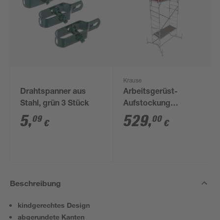
Krause
Drahtspanner aus
Arbeitsgerüst-
Stahl, grün 3 Stück
Aufstockung
'ClimTec'
5
,
529
,
09
00
€
€
Beschreibung
kindgerechtes Design
abgerundete Kanten