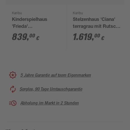
Karibu
Karibu
Kinderspielhaus
Stelzenhaus 'Ciana'
'Frieda'
terragrau mit Rutsche
naturbelassene
rot 440 x 244 x 309
839
,
1.619
,
00
00
€
€
nordische Fichte 107
cm
x 291 x 107 cm
5 Jahre Garantie auf toom Eigenmarken
Sorglos, 90 Tage Umtauschgarantie
Abholung im Markt in 2 Stunden