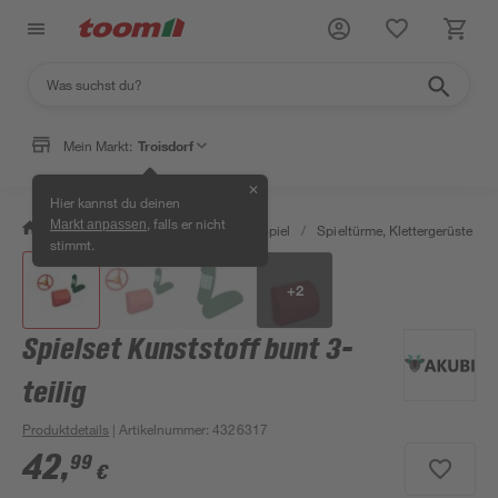
Mein Markt:
Troisdorf
✕
Hier kannst du deinen
, falls er nicht
Markt anpassen
/
Garten & Freizeit
/
Outdoor & Spiel
/
Spieltürme, Klettergerüste & S
stimmt.
+
2
Spielset Kunststoff bunt 3-
teilig
Produktdetails
| Artikelnummer
:
4326317
42
,
99
€