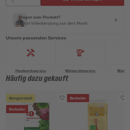
Fragen zum Produkt?
Sofort-Videoberatung aus dem Markt
Unsere passenden Services
Handwerksservice
Mietgeräteservice
Miettra
Häufig dazu gekauft
Mengenrabatt
Bestseller
Bestseller