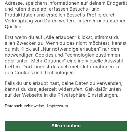
Zahlungsarten
Versandarten
Sicher einkaufen
Jetzt die toom-App herunterladen
Alle Preisangaben in EUR inkl. gesetzl. MwSt.. Die dargestellten Angebote sind unter
Umständen nicht in allen Märkten verfügbar. Die angegebenen Verfügbarkeiten beziehen
sich auf den unter "Mein Markt" ausgewählten toom Baumarkt. Alle Angebote und
Produkte nur solange der Vorrat reicht.
*Paketversand ab 59 € versandkostenfrei, gilt nicht für Artikel mit Speditionsversand, hier
fallen zusätzliche Versandkosten an.
Datenschutz
Privatsphäre
Impressum
AGB
Nutzungsbedingungen
Widerrufsrecht
Vertrag widerrufen