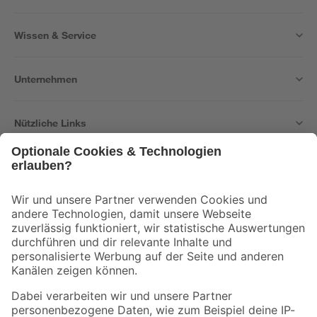
Wissen & Service
Unternehmen
Nützliche Links
Bleib auf dem Laufenden mit unserem Newsletter
Der toom Newsletter: Keine Angebote und Aktionen mehr verpassen!
Zur Newsletter Anmeldung
Folge uns