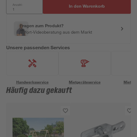
Anzahl:
In den Warenkorb
Fragen zum Produkt?
Sofort-Videoberatung aus dem Markt
Unsere passenden Services
Handwerksservice
Mietgeräteservice
Miettra
Häufig dazu gekauft