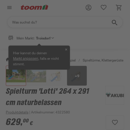
Mein Markt:
Troisdorf
✕
Hier kannst du deinen
, falls er nicht
Markt anpassen
/
Garten & Freizeit
/
Outdoor & Spiel
/
Spieltürme, Klettergerüste & S
stimmt.
+
9
Spielturm 'Lotti' 264 x 291
cm naturbelassen
Produktdetails
| Artikelnummer
:
4322580
629
,
00
€