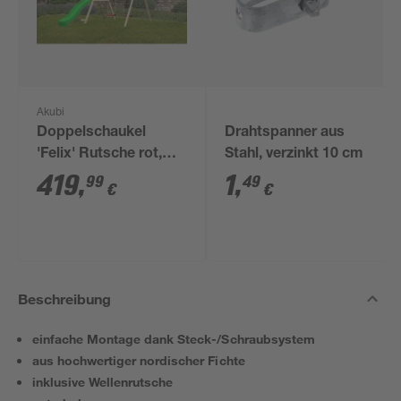
Akubi
Doppelschaukel
Drahtspanner aus
'Felix' Rutsche rot,
Stahl, verzinkt 10 cm
Klettergerüst, 308 x
419
,
1
,
99
49
€
€
213 cm
Beschreibung
einfache Montage dank Steck-/Schraubsystem
aus hochwertiger nordischer Fichte
inklusive Wellenrutsche