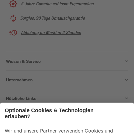
5 Jahre Garantie auf toom Eigenmarken
Sorglos, 90 Tage Umtauschgarantie
Abholung im Markt in 2 Stunden
Wissen & Service
Unternehmen
Nützliche Links
Bleib auf dem Laufenden mit unserem Newsletter
Der toom Newsletter: Keine Angebote und Aktionen mehr verpassen!