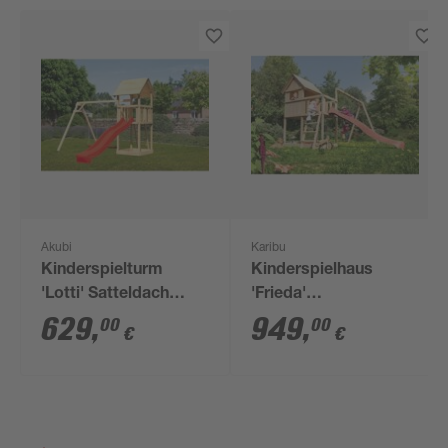
Akubi
Karibu
Kinderspielturm
Kinderspielhaus
'Lotti' Satteldach
'Frieda'
Doppelschaukel
naturbelassene
629
,
949
,
00
00
€
€
Rutsche rot
nordische Fichte 347
x 291 x 264 cm