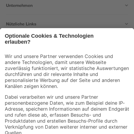
Unternehmen
Nützliche Links
Bleib auf dem Laufenden mit unserem Newsletter
Der toom Newsletter: Keine Angebote und Aktionen mehr verpassen!
Zur Newsletter Anmeldung
Folge uns
Zahlungsarten
Versandarten