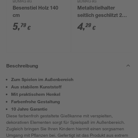
BÜMAG eG
BÜMAG eG
Besenstiel Holz 140
Metallstielhalter
cm
seitlich geschlitzt 24
mm
5
,
4
,
79
29
€
€
Beschreibung
Zum Spielen im Außenbereich
Aus stabilem Kunststoff
Mit praktischem Henkel
Farbenfrohe Gestaltung
10 Jahre Garantie
Diese farbenfroh gestaltete Gießkanne mit verspielten,
dekorativen Elementen sorgt für Spielspaß im Außenbereich.
Zugleich bringen Sie Ihren Kindern hiermit einen sorgsamen
Umgang mit Pflanzen bei. Gefertigt ist das Produkt aus extrem