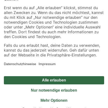
Sicher einkaufen
Jetzt die toom-App herunterladen
Alle Preisangaben in EUR inkl. gesetzl. MwSt.. Die dargestellten Angebote sind unter
Umständen nicht in allen Märkten verfügbar. Die angegebenen Verfügbarkeiten beziehen
sich auf den unter "Mein Markt" ausgewählten toom Baumarkt. Alle Angebote und
Produkte nur solange der Vorrat reicht.
*Paketversand ab 59 € versandkostenfrei, gilt nicht für Artikel mit Speditionsversand, hier
fallen zusätzliche Versandkosten an.
Datenschutz
Privatsphäre
Impressum
AGB
Nutzungsbedingungen
Widerrufsrecht
Vertrag widerrufen
Barrierefreiheit
© 2026 toom Baumarkt GmbH