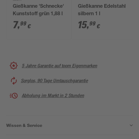
Gießkanne 'Schnecke'
Gießkanne Edelstahl
Kunststoff grün 1,88 l
silbern 1 l
7
,
15
,
99
99
€
€
5 Jahre Garantie auf toom Eigenmarken
Sorglos, 90 Tage Umtauschgarantie
Abholung im Markt in 2 Stunden
Wissen & Service