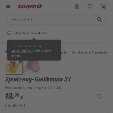
Mein Markt:
Troisdorf
✕
Hier kannst du deinen
, falls er nicht
Markt anpassen
/
Garten & Freizeit
/
Outdoor & Spiel
/
Sandkästen & Sandspielzeug
stimmt.
Spielzeug-Gießkanne 3 l
Produktdetails
| Artikelnummer
:
4900085
19
,
99
€
inkl. 19% MwSt.