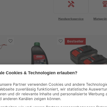
Handwerksservice
Mietgerät
Bestseller
Oregon®
Einhell
itig
Bio-Kettensägenöl 1 l
Akku 'PXC-Twinpac
CB C1' 18V 4,0 Ah 2