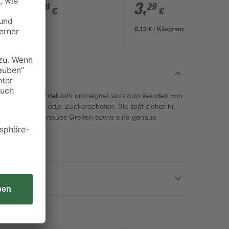
2
,
3
,
99
29
€
€
0,13 € / Kilogramm
 langlebigem Edelstahl und eignet sich zum Wenden von
heln, Spargel oder Zuckerschoten. Sie liegt sicher in
lles und zielgenaues Greifen sowie eine genaue
.