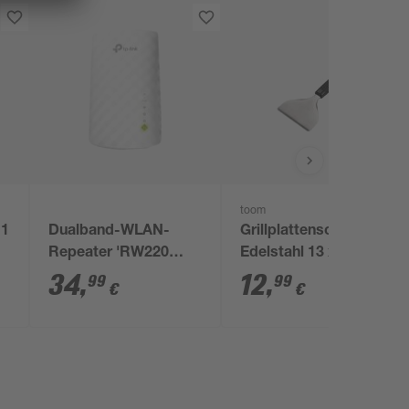
toom
 1
Dualband-WLAN-
Grillplattenschaber
Repeater 'RW220
Edelstahl 13 x 28 cm
AC750' 750Mbit/s 2.4
34
,
12
,
99
99
€
€
GHz, 5 GHz