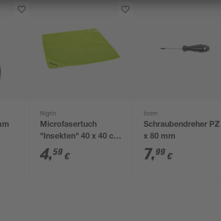
Nigrin
toom
 mm
Microfasertuch
Schraubendreher PZ
"Insekten" 40 x 40 cm
x 80 mm
grün
4
,
7
,
59
99
€
€