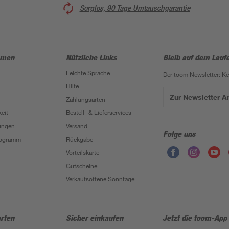
Sorglos, 90 Tage Umtauschgarantie
hmen
Nützliche Links
Bleib auf dem Lauf
Leichte Sprache
Der toom Newsletter: K
Hilfe
Zur Newsletter 
Zahlungsarten
eit
Bestell- & Lieferservices
ungen
Versand
Folge uns
Programm
Rückgabe
Vorteilskarte
Gutscheine
Verkaufsoffene Sonntage
rten
Sicher einkaufen
Jetzt die toom-App